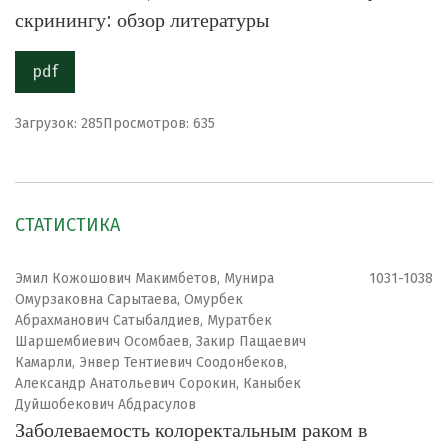
скринингу: обзор литературы
pdf
Загрузок: 285
Просмотров: 635
СТАТИСТИКА
Эмил Кожошович Макимбетов, Мунира
1031-1038
Омурзаковна Сарытаева, Омурбек
Абрахманович Сатыбалдиев, Муратбек
Шаршембиевич Осомбаев, Закир Пащаевич
Камарли, Энвер Тентиевич Соодонбеков,
Александр Анатольевич Сорокин, Каныбек
Дуйшобекович Абдрасулов
Заболеваемость колоректальным раком в