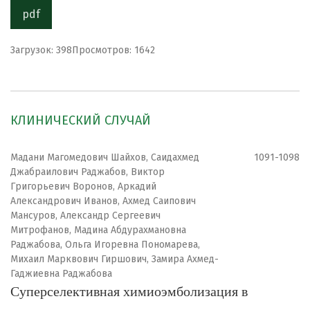
pdf
Загрузок: 398
Просмотров: 1642
КЛИНИЧЕСКИЙ СЛУЧАЙ
Мадани Магомедович Шайхов, Саидахмед
1091-1098
Джабраилович Раджабов, Виктор
Григорьевич Воронов, Аркадий
Александрович Иванов, Ахмед Саипович
Мансуров, Александр Сергеевич
Митрофанов, Мадина Абдурахмановна
Раджабова, Ольга Игоревна Пономарева,
Михаил Марквович Гиршович, Замира Ахмед-
Гаджиевна Раджабова
Суперселективная химиоэмболизация в