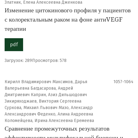
Златник, Елена Алексеевна Дженкова
Изменение цитокинового профиля у пациентов
с колоректальным раком на фоне антиVEGF
терапии
pdf
Загрузок: 289
Просмотров: 578
Кирилл Владимирович Максимов, Дарья
1057-1064
Валерьевна Багдасарова, Андрей
Дмитриевич Каприн, Азиз Дильшодович
Зикиряходжаев, Виктория Сергеевна
Суркова, Михаил Львович Мазо, Александр
Александрович Феденко, Алина Андреевна
Коломейцева, Ирина Алексеевна Еремеева
Сравнение промежуточных результатов
эффективности мультифокальной биопсии и