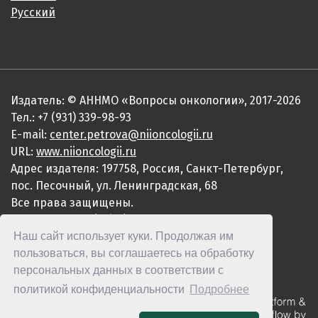
Русский
Издатель: © АННМО «Вопросы онкологии», 2017-2026
Тел.: +7 (931) 339-98-93
E-mail:
center.petrova@niioncologii.ru
URL:
www.niioncologii.ru
Адрес издателя: 197758, Россия, Санкт-Петербург,
пос. Песочный, ул. Ленинградская, 68
Все права защищены.
ISSN 0507-3758 (Print)
Наш сайт использует куки. Продолжая им
ISSN 2949-4915 (Online)
пользоваться, вы соглашаетесь на обработку
персональных данных в соответствии с
политикой конфиденциальности
Подробнее