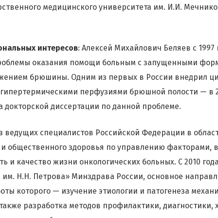
рственного медицинского университета им. И.И. Мечников
ональных интересов
: Алексей Михайлович Беляев с 1997 
роблемы оказания помощи больным с запущенными форм
жением брюшины. Одним из первых в России внедрил ц
огипертермическими перфузиями брюшной полости — в 2
а докторской диссертации по данной проблеме.
з ведущих специалистов Российской Федерации в облас
 и общественного здоровья по управлению факторами,
ь и качество жизни онкологических больных. С 2010 год
им. Н.Н. Петрова» Минздрава России, основное направл
оты которого — изучение этиологии и патогенеза механ
 также разработка методов профилактики, диагностики, 