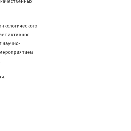
окачественных
онкологического
ает активное
т научно-
 мероприятием
.
ии.