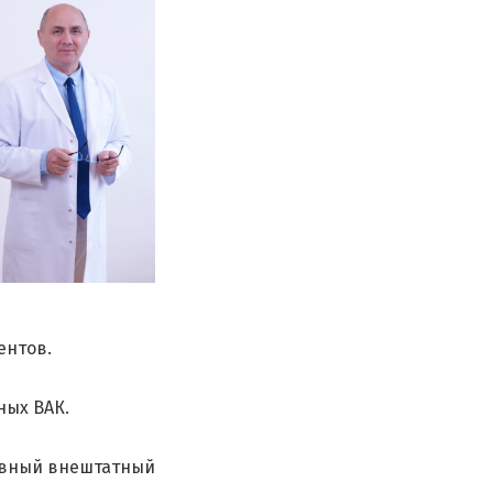
ентов.
ных ВАК.
лавный внештатный