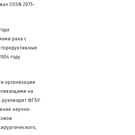
а» (ISSN 2075-
года
ами рака с
иторедуктивные
004 году
ти организации
 влияющими на
а руководит ФГБУ
ение научно-
измов
хирургического,