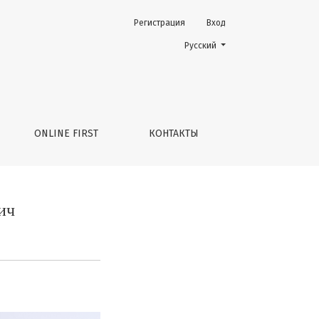
Регистрация
Вход
Change the language. The current 
Русский
ONLINE FIRST
КОНТАКТЫ
ич