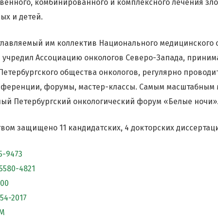
твенного, комбинированного и комплексного лечения зл
ых и детей.
зглавляемый им коллектив Национального медицинского 
 учредил Ассоциацию онкологов Северо-Запада, приним
 Петербургского общества онкологов, регулярно проводи
нференции, форумы, мастер-классы. Самым масштабным
ный Петербургский онкологический форум «Белые ночи»
твом защищено 11 кандидатских, 4 докторских диссертац
5-9473
5580-4821
300
954-2017
AM