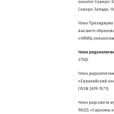
онколог Северо-З
Северо-Запада. Ч
Член Президиума 
высшего образова
«НМИЦ онкологии 
Член редколлеги
3758).
Член редколлегии 
«Евразийский онк
(ISSN 2619-1571).
Член редсовета ж
9632); «Саркомы к