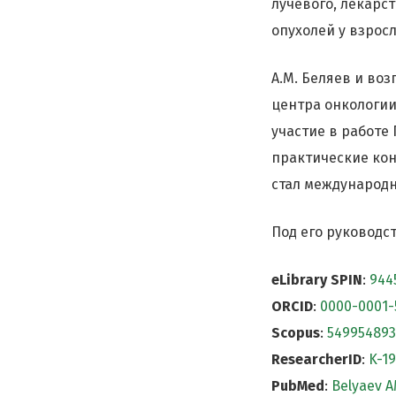
лучевого, лекарс
опухолей у взросл
А.М. Беляев и во
центра онкологии
участие в работе
практические ко
стал международ
Под его руководс
eLibrary SPIN
:
944
ORCID
:
0000-0001-
Scopus
:
54995489
ResearcherID
:
K-1
PubMed
:
Belyaev 