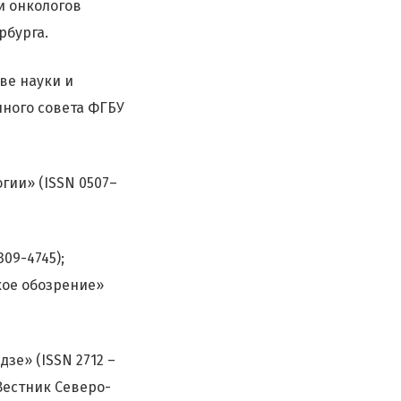
и онкологов
рбурга.
ве науки и
ного совета ФГБУ
гии» (ISSN 0507–
09-4745);
кое обозрение»
зе» (ISSN 2712 –
«Вестник Северо-