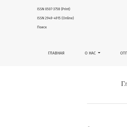
ISSN 0507-3758 (Print)
Главный редактор Беляев Алексей Михай
ISSN 2949-4915 (Online)
Поиск
ГЛАВНАЯ
О НАС
ОТ
Г