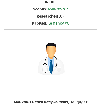
ORCID
: -
Scopus
:
6506289787
ResearcherID
: -
PubMed
:
Lemehov VG
МАНУКЯН Нарек Варужанович
, кандидат