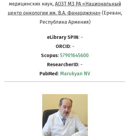
медицинских наук,
АОЗТ МЗ РА «Национальный
центр онкологии им. В.А. Фанарджяна»
(Ереван,
Республика Армения)
eLibrary SPIN
: -
ORCID
: -
Scopus
:
57901645600
ResearcherID
: -
PubMed
:
Marukyan NV