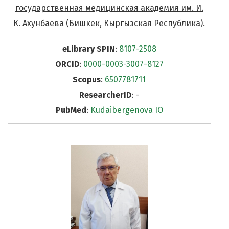
государственная медицинская академия им. И.
К. Ахунбаева
(Бишкек, Кыргызская Республика).
eLibrary SPIN
:
8107-2508
ORCID
:
0000-0003-3007-8127
Scopus
:
6507781711
ResearcherID
: -
PubMed
:
Kudaibergenova IO