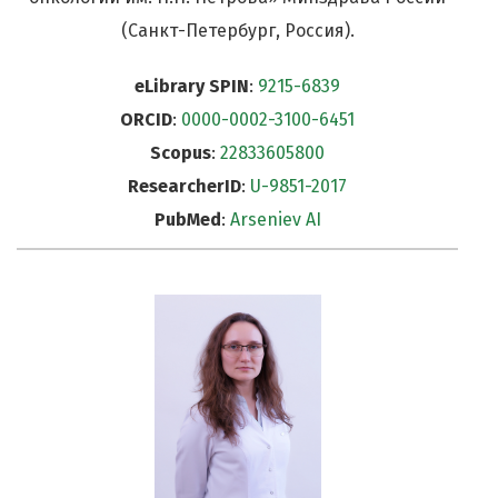
(Санкт-Петербург, Россия).
eLibrary SPIN
:
9215-6839
ORCID
:
0000-0002-3100-6451
Scopus
:
22833605800
ResearcherID
:
U-9851-2017
PubMed
:
Arseniev AI