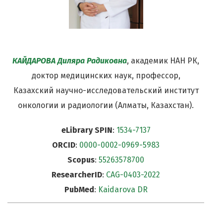
КАЙДАРОВА Диляра Радиковна
, академик НАН РК,
доктор медицинских наук, профессор,
Казахский научно-исследовательский институт
онкологии и радиологии (Алматы, Казахстан).
eLibrary SPIN
:
1534-7137
ORCID
:
0000-0002-0969-5983
Scopus
:
55263578700
ResearcherID
:
CAG-0403-2022
PubMed
:
Kaidarova DR