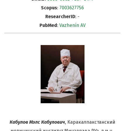
Scopus
:
7003627756
ResearcherID
: -
PubMed
:
Vazhenin AV
Кабулов Мэлс Кабулович
, Каракалпакстанский
медицинский институт Минздрава РУз, д.м.н.,