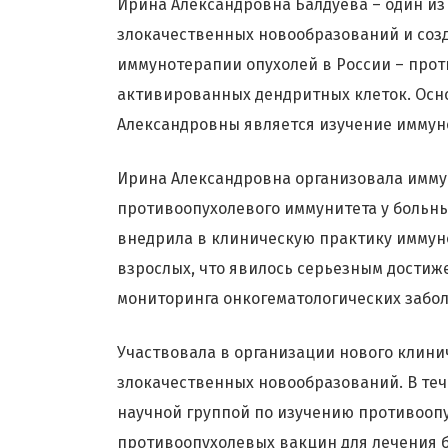
Ирина Александровна Балдуева – один из
злокачественных новообразований и соз
иммунотерапии опухолей в России – про
активированных дендритных клеток. Ос
Александровны является изучение иммуно
Ирина Александровна организовала имму
противоопухолевого иммунитета у больны
внедрила в клиническую практику иммуно
взрослых, что явилось серьезным дости
мониторинга онкогематологических забо
Участвовала в организации нового клин
злокачественных новообразований. В теч
научной группой по изучению противоопу
противоопухолевых вакцин для лечения 