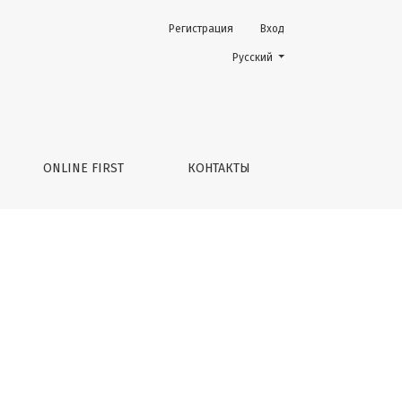
Регистрация
Вход
нкоиммунологии Ирину Александровну Балдуеву!
Change the language. The current 
Русский
ONLINE FIRST
КОНТАКТЫ