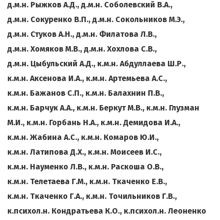
д.м.н. Рыжков А.Д., д.м.н. Соболевский В.А.,
д.м.н. Сокуренко В.П., д.м.н. Сокольников М.Э.,
д.м.н. Стуков А.Н., д.м.н. Филатова Л.В.,
д.м.н. Хомяков М.В., д.м.н. Хохлова С.В.,
д.м.н. Цыбульский А.Д., к.м.н. Абдуллаева Ш.Р.,
к.м.н. Аксенова И.А., к.м.н. Артемьева А.С.,
к.м.н. Бажанов С.П., к.м.н. Балахнин П.В.,
к.м.н. Барчук А.А., к.м.н. Беркут М.В., к.м.н. Глузман
М.И., к.м.н. Горбань Н.А., к.м.н. Демидова И.А.,
к.м.н. Жабина А.С., к.м.н. Комаров Ю.И.,
к.м.н. Латипова Д.Х., к.м.н. Моисеев И.С.,
к.м.н. Науменко Л.В., к.м.н. Раскоша О.В.,
к.м.н. Телетаева Г.М., к.м.н. Ткаченко Е.В.,
к.м.н. Ткаченко Г.А., к.м.н. Точильников Г.В.,
к.психол.н. Кондратьева К.О.,
к.психол.н. Леоненко