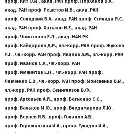
проф. Кит О.И., акад. РАН проф. Порханов В.А.,
акад. РАН проф. Решетов И.В., акад. РАН
проф. Солодкий В.А., акад. РАН проф. Стилиди И.С.,
акад. РАН проф. Хатьков И.Е., акад. РАН
проф. Чойнзонов Е.Л., акад. НАН РК
проф. Кайдарова Д.Р.,
чл.-корр. РАН проф. Жукова
Л.Г
.,
чл.-корр. РАН проф. Иванов А.М., чл.-корр. РАН
проф. Иванов С.А
.,
чл.-корр. РАН
проф. Имянитов Е.Н., чл.-корр. РАН проф.
Левченко Е.В
.,
чл.-корр. РАН проф. Моисеенко В.М.,
чл.-корр. РАН проф. Семиглазов В.Ф
.,
проф. Арсеньев А.И
.,
проф. Багненко С.С
.,
проф. Вальков М.Ю
.,
проф. Владимирова Л.Ю.,
проф. Берлев И.В
.,
проф. Голанов А.В.,
проф. Горошинская И.А
.,
проф. Гулидов И.А
.,