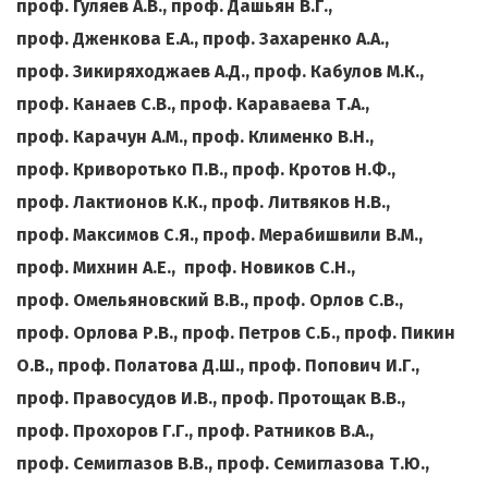
проф. Гуляев А.В
.,
проф. Дашьян В.Г
.,
проф. Дженкова Е.А., проф. Захаренко А.А
.,
проф. Зикиряходжаев А.Д., проф. Кабулов М.К
.,
проф. Канаев С.В
.,
проф. Караваева Т.А.,
проф. Карачун А.М
.,
проф. Клименко В.Н
.,
проф. Криворотько П.В., проф. Кротов Н.Ф
.,
проф. Лактионов К.К., проф. Литвяков Н.В
.,
проф. Максимов С.Я
.,
проф. Мерабишвили В.М
.,
проф. Михнин А.Е
.,
проф. Новиков С.Н
.,
проф. Омельяновский В.В
.,
проф. Орлов С.В
.,
проф. Орлова Р.В
.,
проф. Петров С.Б
.,
проф. Пикин
О.В., проф. Полатова Д.Ш
.,
проф. Попович И.Г
.,
проф. Правосудов И.В., проф. Протощак В.В
.,
проф. Прохоров Г.Г
.,
проф. Ратников В.А
.,
проф. Семиглазов В.В., проф. Семиглазова Т.Ю.,