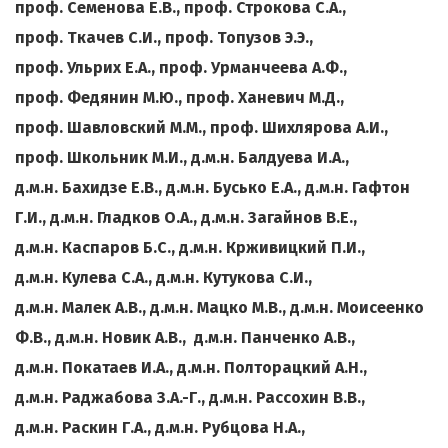
проф. Семенова Е.В., проф. Строкова С.А.,
проф. Ткачев С.И., проф. Топузов Э.Э.,
проф. Ульрих Е.А., проф. Урманчеева А.Ф.,
проф. Федянин М.Ю., проф. Ханевич М.Д.,
проф. Шавловский М.М., проф. Шихлярова А.И.,
проф. Школьник М.И., д.м.н. Балдуева И.А.,
д.м.н. Бахидзе Е.В., д.м.н. Бусько Е.А., д.м.н. Гафтон
Г.И., д.м.н. Гладков О.А., д.м.н. Загайнов В.Е.,
д.м.н. Каспаров Б.С., д.м.н. Крживицкий П.И.,
д.м.н. Кулева С.А., д.м.н. Кутукова С.И.,
д.м.н. Малек А.В., д.м.н. Мацко М.В., д.м.н. Моисеенко
Ф.В., д.м.н. Новик А.В., д.м.н. Панченко А.В.,
д.м.н. Покатаев И.А., д.м.н. Полторацкий А.Н.,
д.м.н. Раджабова З.А.-Г., д.м.н. Рассохин В.В.,
д.м.н. Раскин Г.А., д.м.н. Рубцова Н.А.,