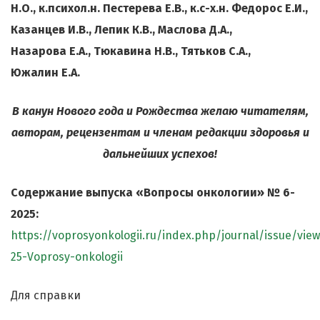
Н.О.,
к.психол.н. Пестерева Е.В., к.с-х.н. Федорос Е.И.,
Казанцев И.В., Лепик К.В., Маслова Д.А.,
Назарова Е.А.,
Тюкавина Н.В., Тятьков С.А.,
Южалин Е.А.
В канун Нового года и Рождества желаю читателям,
авторам, рецензентам и членам редакции здоровья и
дальнейших успехов!
Содержание выпуска «Вопросы онкологии» № 6-
2025:
https://voprosyonkologii.ru/index.php/journal/issue/vie
25-Voprosy-onkologii
Для справки