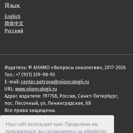
Язык
English
简体中文
Русский
Издатель: © АННМО «Вопросы онкологии», 2017-2026
Тел.: +7 (931) 339-98-93
E-mail:
center.petrova@niioncologii.ru
URL:
www.niioncologii.ru
Адрес издателя: 197758, Россия, Санкт-Петербург,
пос. Песочный, ул. Ленинградская, 68
Все права защищены.
ISSN 0507-3758 (Print)
ISSN 2949-4915 (Online)
Наш сайт использует куки. Продолжая им
пользоваться, вы соглашаетесь на обработку