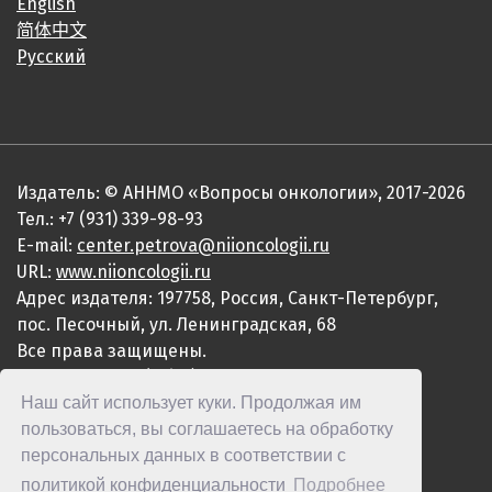
English
简体中文
Русский
Издатель: © АННМО «Вопросы онкологии», 2017-2026
Тел.: +7 (931) 339-98-93
E-mail:
center.petrova@niioncologii.ru
URL:
www.niioncologii.ru
Адрес издателя: 197758, Россия, Санкт-Петербург,
пос. Песочный, ул. Ленинградская, 68
Все права защищены.
ISSN 0507-3758 (Print)
Наш сайт использует куки. Продолжая им
ISSN 2949-4915 (Online)
пользоваться, вы соглашаетесь на обработку
персональных данных в соответствии с
политикой конфиденциальности
Подробнее