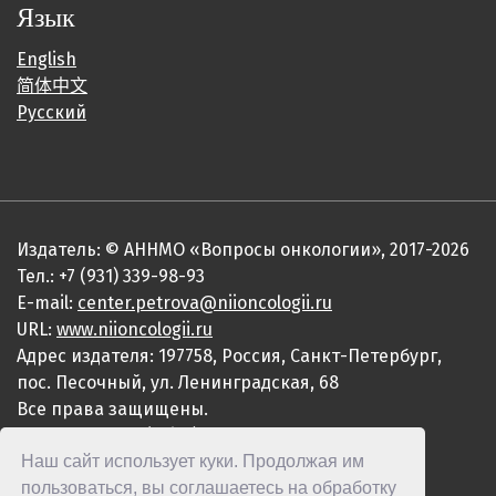
Язык
English
简体中文
Русский
Издатель: © АННМО «Вопросы онкологии», 2017-2026
Тел.: +7 (931) 339-98-93
E-mail:
center.petrova@niioncologii.ru
URL:
www.niioncologii.ru
Адрес издателя: 197758, Россия, Санкт-Петербург,
пос. Песочный, ул. Ленинградская, 68
Все права защищены.
ISSN 0507-3758 (Print)
Наш сайт использует куки. Продолжая им
ISSN 2949-4915 (Online)
пользоваться, вы соглашаетесь на обработку