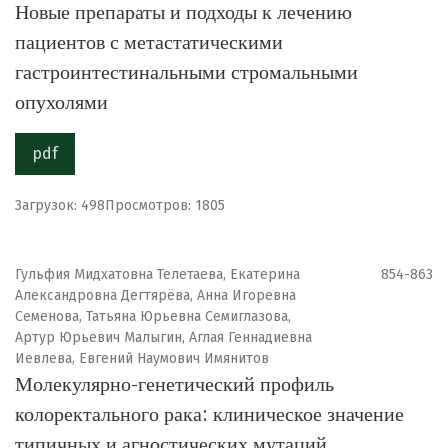
Новые препараты и подходы к лечению
пациентов с метастатическими
гастроинтестинальными стромальными
опухолями
pdf
Загрузок: 498
Просмотров: 1805
Гульфия Мидхатовна Телетаева, Екатерина
854-863
Александровна Дегтярёва, Анна Игоревна
Семенова, Татьяна Юрьевна Семиглазова,
Артур Юрьевич Малыгин, Аглая Геннадиевна
Иевлева, Евгений Наумович Имянитов
Молекулярно-генетический профиль
колоректального рака: клиническое значение
типичных и агностических мутаций