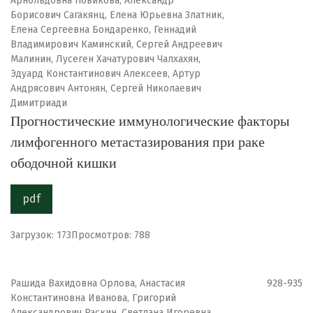
Арнольдовна Новикова, Александр
Борисович Сагакянц, Елена Юрьевна Златник,
Елена Сергеевна Бондаренко, Геннадий
Владимирович Каминский, Сергей Андреевич
Малинин, Лусеген Хачатурович Чалхахян,
Эдуард Константинович Алексеев, Артур
Андрясович Антонян, Сергей Николаевич
Димитриади
Прогностические иммунологические факторы
лимфогенного метастазирования при раке
ободочной кишки
pdf
Загрузок: 173
Просмотров: 788
Рашида Вахидовна Орлова, Анастасия
928-935
Константиновна Иванова, Григорий
Александрович Раскин, Светлана Игоревна