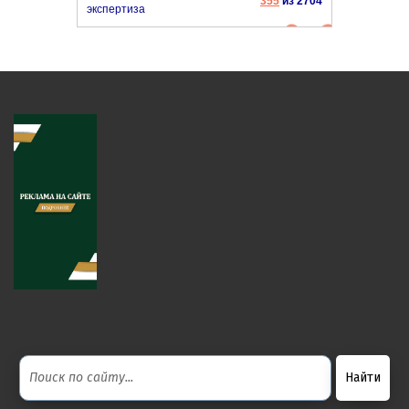
355
из 2704
экспертиза