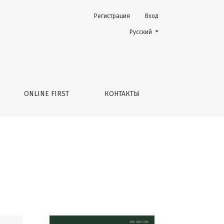
Регистрация
Вход
Change the language. The current 
Русский
ONLINE FIRST
КОНТАКТЫ