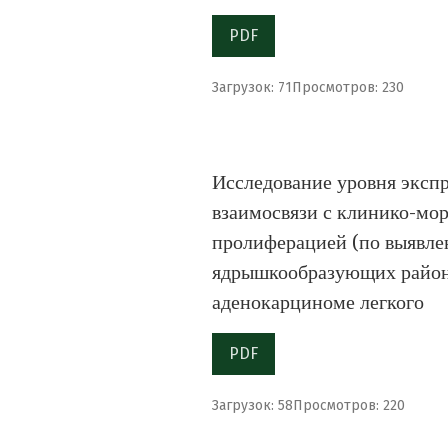
PDF
Загрузок: 71
Просмотров: 230
Исследование уровня экспр
взаимосвязи с клинико-мо
пролиферацией (по выявле
ядрышкообразующих районо
аденокарциноме легкого
PDF
Загрузок: 58
Просмотров: 220