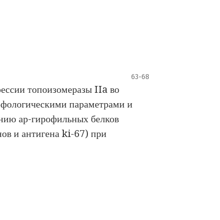
63-68
ессии топоизомеразы IIa во
рфологическими параметрами и
нию ар-гирофильных белков
в и антигена ki-67) при