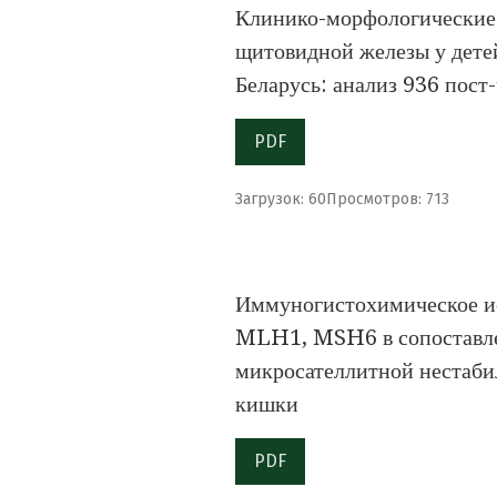
Клинико-морфологические 
щитовидной железы у детей
Беларусь: анализ 936 пос
PDF
Загрузок: 60
Просмотров: 713
Иммуногистохимическое 
MLH1, MSH6 в сопоставле
микросателлитной нестаби
кишки
PDF