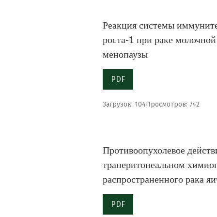
Реакция системы иммуните
роста-1 при раке молочной
менопаузы
PDF
Загрузок: 104
Просмотров: 742
Противоопухолевое действи
траперитонеальном химио
распространенного рака яи
PDF