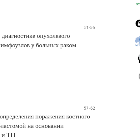
51-56
диагностике опухолевого
имфоузлов у больных раком
57-62
 определения поражения костного
бластомой на основании
 и TH