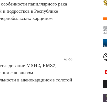
особенности папиллярного рака
 и подростков в Республике
т-чернобыльских карцином
47-50
исследование MSH2, PMS2,
нии с анализом
льности в аденокарциноме толстой