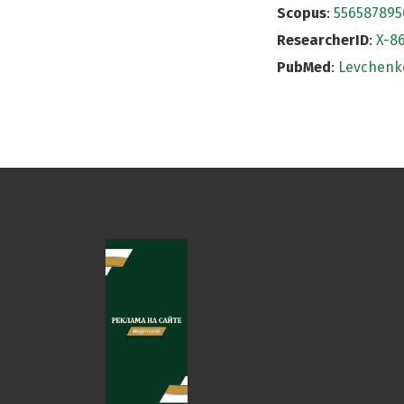
Scopus
:
556587895
ResearcherID
:
X-8
PubMed
:
Levchenk