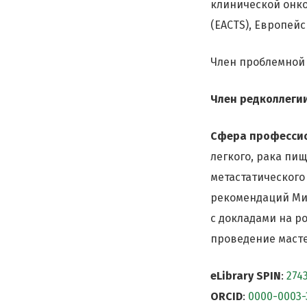
клинической онко
(EACTS), Европей
Член проблемной 
Член редколлеги
Сфера професси
легкого, рака пи
метастатического
рекомендаций Мин
с докладами на р
проведение масте
eLibrary SPIN
:
274
ORCID
:
0000-0003-