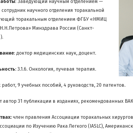
работы
: Заведующий научным отделением —
сотрудник научного отделения торакальной
дующий торакальным отделением ФГБУ «НМИЦ
Н.Н.Петрова» Минздрава России (Санкт-
).
звание
: доктор медицинских наук, доцент.
ьность
: 3.1.6. Онкология, лучевая терапия.
 работ, 9 учебных пособий, 4 руководств, 20 патентов.
ет автор 31 публикации в изданиях, рекомендованных ВАК
твах:
член правления Ассоциации торакальных хирургов
социации по Изучению Рака Легкого (IASLC), Американс