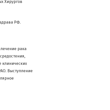
ых Хирургов
здрава РФ.
 лечение рака
 средостения,
е клинических
РАО. Выступление
улярное