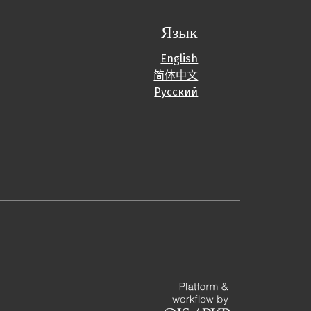
Язык
English
简体中文
Русский