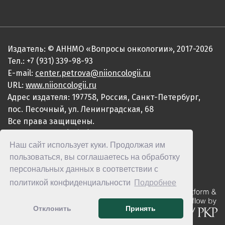
Издатель: © АННМО «Вопросы онкологии», 2017-2026
Тел.: +7 (931) 339-98-93
E-mail:
center.petrova@niioncologii.ru
URL:
www.niioncologii.ru
Адрес издателя: 197758, Россия, Санкт-Петербург,
пос. Песочный, ул. Ленинградская, 68
Все права защищены.
ISSN 0507-3758 (Print)
Наш сайт использует куки. Продолжая им
ISSN 2949-4915 (Online)
пользоваться, вы соглашаетесь на обработку
персональных данных в соответствии с
политикой конфиденциальности
Подробнее
Отклонить
Принять