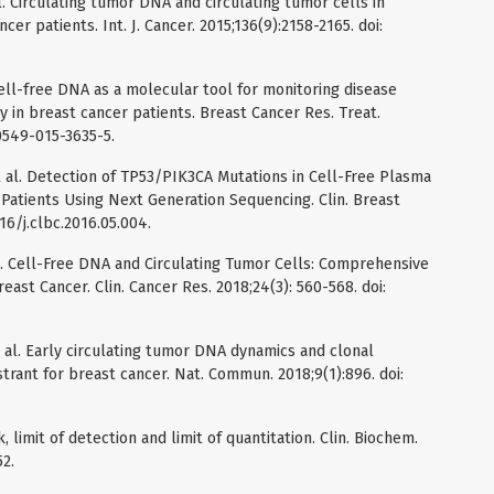
t al. Circulating tumor DNA and circulating tumor cells in
cer patients. Int. J. Cancer. 2015;136(9):2158-2165. doi:
l. Cell-free DNA as a molecular tool for monitoring disease
 in breast cancer patients. Breast Cancer Res. Treat.
10549-015-3635-5.
t al. Detection of TP53/PIK3CA Mutations in Cell-Free Plasma
Patients Using Next Generation Sequencing. Clin. Breast
016/j.clbc.2016.05.004.
al. Cell-Free DNA and Circulating Tumor Cells: Comprehensive
east Cancer. Clin. Cancer Res. 2018;24(3): 560-568. doi:
et al. Early circulating tumor DNA dynamics and clonal
strant for breast cancer. Nat. Commun. 2018;9(1):896. doi:
, limit of detection and limit of quantitation. Clin. Biochem.
2.