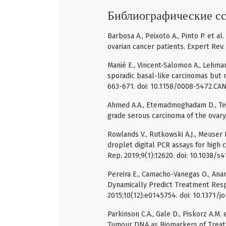
Библиографические с
Barbosa A., Peixoto A., Pinto P. et al
ovarian cancer patients. Expert Rev. 
Manié E., Vincent-Salomon A., Lehma
sporadic basal-like carcinomas but 
663-671. doi: 10.1158/0008-5472.CA
Ahmed A.A., Etemadmoghadam D., Temp
grade serous carcinoma of the ovary. 
Rowlands V., Rutkowski A.J., Meuser 
droplet digital PCR assays for high 
Rep. 2019;9(1):12620. doi: 10.1038/
Pereira E., Camacho-Vanegas O., Ana
Dynamically Predict Treatment Resp
2015;10(12):e0145754. doi: 10.1371/j
Parkinson C.A., Gale D., Piskorz A.M.
Tumour DNA as Biomarkers of Treat