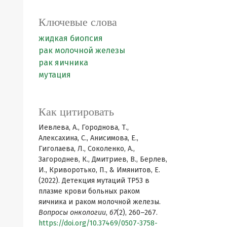
Ключевые слова
жидкая биопсия
рак молочной железы
рак яичника
мутация
Как цитировать
Иевлева, А., Городнова, Т.,
Алексахина, С., Анисимова, Е.,
Гиголаева, Л., Соколенко, А.,
Загороднев, К., Дмитриев, В., Берлев,
И., Криворотько, П., & Имянитов, Е.
(2022). Детекция мутаций TP53 в
плазме крови больных раком
яичника и раком молочной железы.
Вопросы онкологии
,
67
(2), 260–267.
https://doi.org/10.37469/0507-3758-