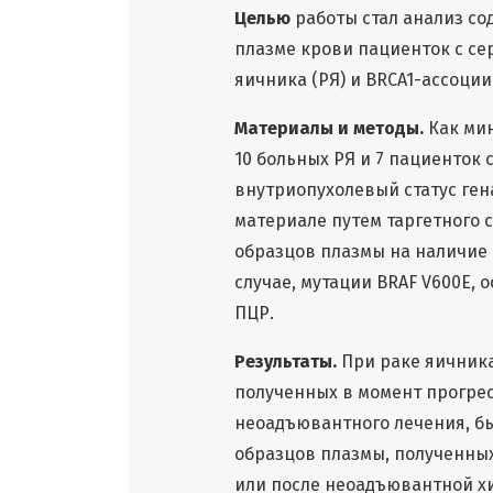
Целью
работы стал анализ со
плазме крови пациенток с 
яичника (РЯ) и BRCA1-ассоци
Материалы и методы.
Как ми
10 больных РЯ и 7 пациенто
внутриопухолевый статус ген
материале путем таргетного 
образцов плазмы на наличие 
случае, мутации BRAF V600E,
ПЦР.
Результаты.
При раке яичника
полученных в момент прогрес
неоадъювантного лечения, бы
образцов плазмы, полученных
или после неоадъювантной х