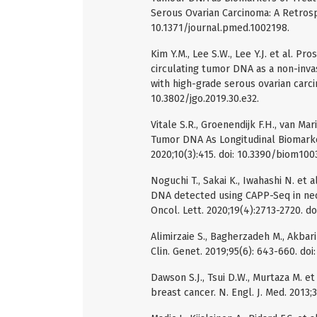
Serous Ovarian Carcinoma: A Retrosp
10.1371/journal.pmed.1002198.
Kim Y.M., Lee S.W., Lee Y.J. et al. Pr
circulating tumor DNA as a non-inva
with high-grade serous ovarian carcin
10.3802/jgo.2019.30.e32.
Vitale S.R., Groenendijk F.H., van Ma
Tumor DNA As Longitudinal Biomarke
2020;10(3):415. doi: 10.3390/biom100
Noguchi T., Sakai K., Iwahashi N. et 
DNA detected using CAPP-Seq in ne
Oncol. Lett. 2020;19(4):2713-2720. do
Alimirzaie S., Bagherzadeh M., Akbar
Clin. Genet. 2019;95(6): 643-660. doi:
Dawson S.J., Tsui D.W., Murtaza M. e
breast cancer. N. Engl. J. Med. 2013