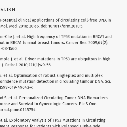
сылки
. Potential clinical applications of circulating cell-free DNA in
Mol. Med. 2018; 20:e6. doi: 10.1017/erm.2018.5.
nn-Che J. et al. High frequency of TP53 mutation in BRCA1 and
not in BRCA1 luminal breast tumors. Cancer Res. 2009;69(2):
N-08-1560.
le J. et al. Driver mutations in TP53 are ubiquitous in high
J. Pathol. 2010;221(1):49-56.
E. et al. Optimisation of robust singleplex and multiplex
confidence mutation detection in circulating tumour DNA. Sci.
s41598-019-49043-x.
nd S. et al. Personalized Circulating Tumor DNA Biomarkers
onse and Survival In Gynecologic Cancers. PLoS One.
ournal.pone.0145754.
 et al. Exploratory Analysis of TP53 Mutations in Circulating
ment Response for Patients with Relapsed High-Grade