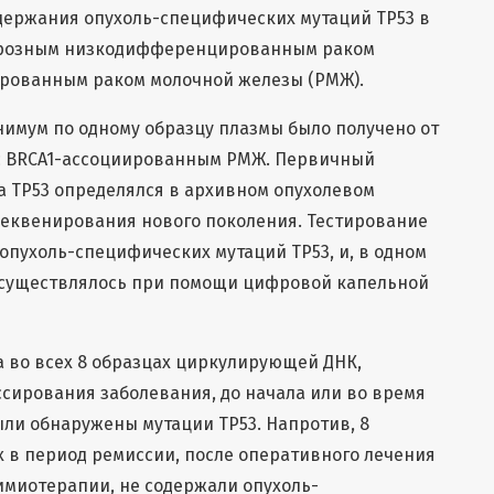
держания опухоль-специфических мутаций TP53 в
серозным низкодифференцированным раком
ированным раком молочной железы (РМЖ).
нимум по одному образцу плазмы было получено от
к с BRCA1-ассоциированным РМЖ. Первичный
а TP53 определялся в архивном опухолевом
секвенирования нового поколения. Тестирование
опухоль-специфических мутаций TP53, и, в одном
 осуществлялось при помощи цифровой капельной
 во всех 8 образцах циркулирующей ДНК,
сирования заболевания, до начала или во время
ли обнаружены мутации TP53. Напротив, 8
 в период ремиссии, после оперативного лечения
имиотерапии, не содержали опухоль-