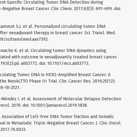
Patient-Specific Circulating Tumor DNA Detection during
Negative Breast Cancer. Clin. Chem. 2017;63(3): 691-699. doi:
ammut S.J. et al. Personalized circulating tumor DNA
fter neoadjuvant therapy in breast cancer. Sci. Transl. Med.
1126/scitranslmed.aax7392.
Camacho K. et al. Circulating tumor DNA dynamics using
iated with outcome in neoadjuvantly treated breast cancer.
9;5(2):pii: a003772. doi: 10.1101/mcs.a003772.
 Circulating Tumor DNA in HER2-Amplified Breast Cancer: A
he NeoALTTO Phase III Trial. Clin. Cancer Res. 2019;25(12):
CR-18-2521.
no-Méndez I. et al. Assessment of Molecular Relapse Detection
ncol. 2019. doi: 10.1001/jamaoncol.2019.1838.
al. Association of Cell-Free DNA Tumor Fraction and Somatic
l in Metastatic Triple-Negative Breast Cancer. J. Clin. Oncol.
.2017.76.0033.