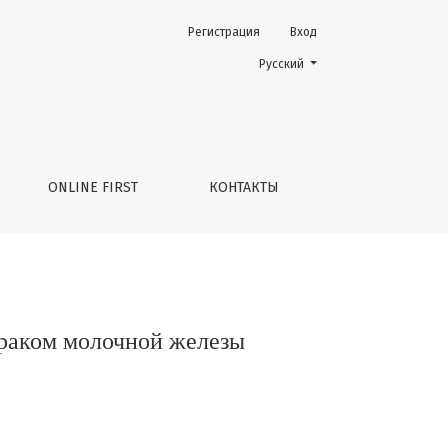
Регистрация
Вход
Change the language. The current 
Русский
ONLINE FIRST
КОНТАКТЫ
 раком молочной железы