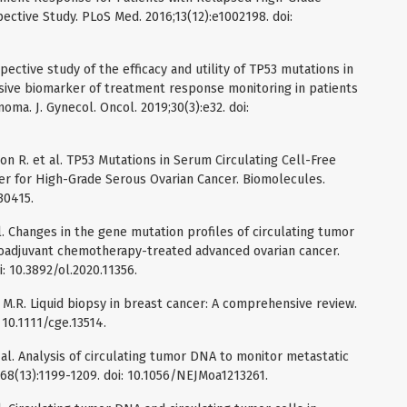
ective Study. PLoS Med. 2016;13(12):e1002198. doi:
ospective study of the efficacy and utility of TP53 mutations in
sive biomarker of treatment response monitoring in patients
oma. J. Gynecol. Oncol. 2019;30(3):e32. doi:
rion R. et al. TP53 Mutations in Serum Circulating Cell-Free
r for High-Grade Serous Ovarian Cancer. Biomolecules.
30415.
al. Changes in the gene mutation profiles of circulating tumor
oadjuvant chemotherapy-treated advanced ovarian cancer.
i: 10.3892/ol.2020.11356.
i M.R. Liquid biopsy in breast cancer: A comprehensive review.
 10.1111/cge.13514.
t al. Analysis of circulating tumor DNA to monitor metastatic
;368(13):1199-1209. doi: 10.1056/NEJMoa1213261.