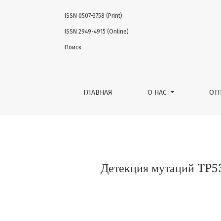
ISSN 0507-3758 (Print)
Детекция мутаций TP53 в плазме крови б
ISSN 2949-4915 (Online)
Поиск
ГЛАВНАЯ
О НАС
ОТ
Детекция мутаций TP53