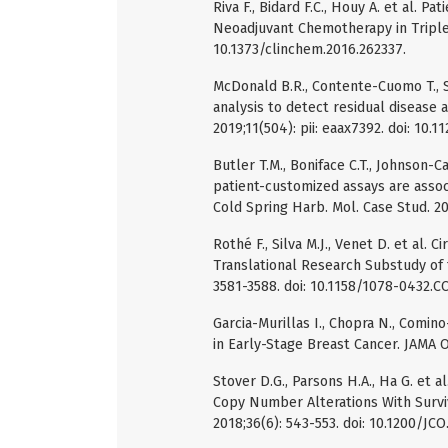
Riva F., Bidard F.C., Houy A. et al. 
Neoadjuvant Chemotherapy in Triple-
10.1373/clinchem.2016.262337.
McDonald B.R., Contente-Cuomo T., S
analysis to detect residual disease a
2019;11(504): pii: eaax7392. doi: 10.
Butler T.M., Boniface C.T., Johnson-
patient-customized assays are assoc
Cold Spring Harb. Mol. Case Stud. 201
Rothé F., Silva M.J., Venet D. et al.
Translational Research Substudy of t
3581-3588. doi: 10.1158/1078-0432.C
Garcia-Murillas I., Chopra N., Comi
in Early-Stage Breast Cancer. JAMA O
Stover D.G., Parsons H.A., Ha G. et 
Copy Number Alterations With Surviva
2018;36(6): 543-553. doi: 10.1200/JCO