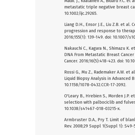
Madic J., Kiialainen A., Bidard F.C. e
metastatic triple negative breast can
10.1002/ijc.29265.
Liang D.H., Ensor J.E., Liu Z.B. et a
progression and response to therapy
2016;155(1): 139-149. doi: 10.1007/s
Nakauchi C., Kagara N., Shimazu K. e
DNA From Metastatic Breast Cancer 
Cancer. 2016;16(5):418-423. doi: 10.1
Rossi G., Mu Z., Rademaker A.W. et 
Liquid Biopsy Analysis in Advanced Br
10.1158/1078-0432.CCR-17-2092.
O'Leary B., Hrebien S., Morden J.P. 
selection with palbociclib and fulve
10.1038/s41467-018-03215-x.
Armbruster D.A., Pry T. Limit of blank
Rev. 2008;29 Suppl 1(Suppl 1): S49-5