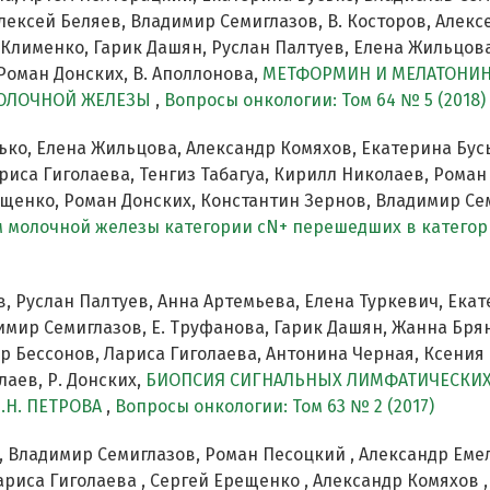
ексей Беляев, Владимир Семиглазов, В. Косторов, Алекс
Клименко, Гарик Дашян, Руслан Палтуев, Елена Жильцова,
Роман Донских, В. Аполлонова,
МЕТФОРМИН И МЕЛАТОНИН
МОЛОЧНОЙ ЖЕЛЕЗЫ
,
Вопросы онкологии: Том 64 № 5 (2018)
ько, Елена Жильцова, Александр Комяхов, Екатерина Бус
риса Гиголаева, Тенгиз Табагуа, Кирилл Николаев, Рома
ещенко, Роман Донских, Константин Зернов, Владимир Се
м молочной железы категории сN+ перешедших в катего
, Руслан Палтуев, Анна Артемьева, Елена Туркевич, Екат
имир Семиглазов, Е. Труфанова, Гарик Дашян, Жанна Бря
др Бессонов, Лариса Гиголаева, Антонина Черная, Ксения
аев, Р. Донских,
БИОПСИЯ СИГНАЛЬНЫХ ЛИМФАТИЧЕСКИХ
.Н. ПЕТРОВА
,
Вопросы онкологии: Том 63 № 2 (2017)
, Владимир Семиглазов, Роман Песоцкий , Александр Еме
 Лариса Гиголаева , Сергей Ерещенко , Александр Комяхов 