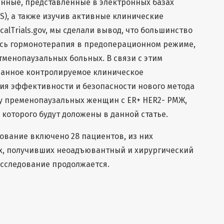
нные, представленные в электронных базах
S), а также изучив активные клинические
calTrials.gov, мы сделали вывод, что большинство
ась гормонотерапия в предоперационном режиме,
менопаузальных больных. В связи с этим
анное контролируемое клиническое
ия эффективности и безопасности нового метода
у пременопаузальных женщин с ER+ HER2- РМЖ,
которого будут доложены в данной статье.
ование включено 28 пациентов, из них
х, получивших неоадъювантный и хирургический
 Исследование продолжается.