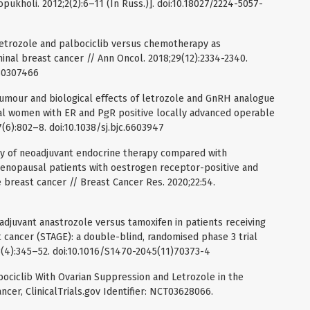
ukholi. 2012;2(2):6–11 (In Russ.)]. doi:10.18027/2224-5057-
 Letrozole and palbociclib versus chemotherapy as
inal breast cancer // Ann Oncol. 2018;29(12):2334-2340.
30307466
titumour and biological effects of letrozole and GnRH analogue
l women with ER and PgR positive locally advanced operable
7(6):802–8. doi:10.1038/sj.bjc.6603947
acy of neoadjuvant endocrine therapy compared with
nopausal patients with oestrogen receptor-positive and
breast cancer // Breast Cancer Res. 2020;22:54.
adjuvant anastrozole versus tamoxifen in patients receiving
cancer (STAGE): a double-blind, randomised phase 3 trial
;13(4):345–52. doi:10.1016/S1470-2045(11)70373-4
albociclib With Ovarian Suppression and Letrozole in the
cer, ClinicalTrials.gov Identifier: NCT03628066.