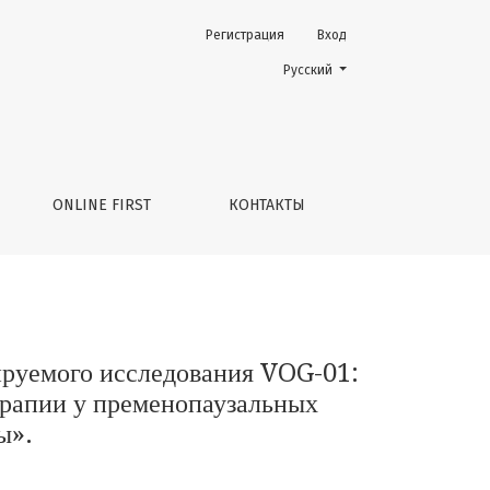
Регистрация
Вход
 VOG-01: «Оценка эффективности неоадъювантной комби
Change the language. The current 
Русский
ONLINE FIRST
КОНТАКТЫ
ируемого исследования VOG-01:
рапии у пременопаузальных
ы».