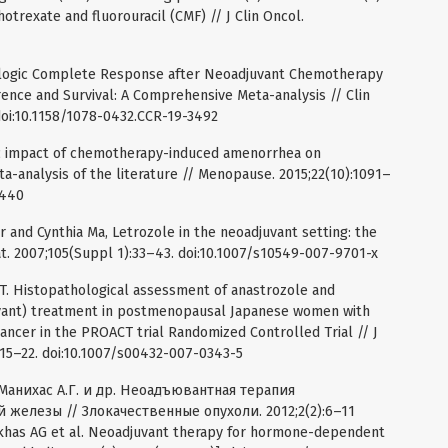
rexate and fluorouracil (CMF) // J Clin Oncol.
athologic Complete Response after Neoadjuvant Chemotherapy
ence and Survival: A Comprehensive Meta-analysis // Clin
doi:10.1158/1078-0432.CCR-19-3492
tic impact of chemotherapy-induced amenorrhea on
-analysis of the literature // Menopause. 2015;22(10):1091–
0440
 and Cynthia Ma, Letrozole in the neoadjuvant setting: the
at. 2007;105(Suppl 1):33–43. doi:10.1007/s10549-007-9701-x
T. Histopathological assessment of anastrozole and
uvant) treatment in postmenopausal Japanese women with
ncer in the PROACT trial Randomized Controlled Trial // J
715–22. doi:10.1007/s00432-007-0343-5
 Манихас А.Г. и др. Неоадъювантная терапия
железы // Злокачественные опухоли. 2012;2(2):6–11
ikhas AG et al. Neoadjuvant therapy for hormone-dependent