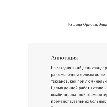
Рашида Орлова
Эльд
Аннотация
На сегодняшний день станда
рака молочной железы остае
таксанов, как при люминальн
Целью данной работы стало 
комбинированной гормонотер
пременопаузальных больных с