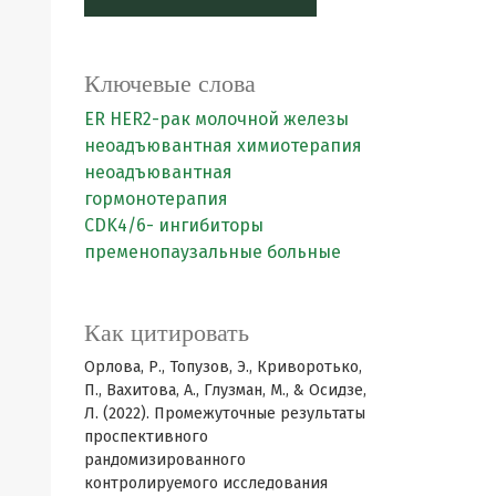
Ключевые слова
ER HER2-рак молочной железы
неоадъювантная химиотерапия
неоадъювантная
гормонотерапия
CDK4/6- ингибиторы
пременопаузальные больные
Как цитировать
Орлова, Р., Топузов, Э., Криворотько,
П., Вахитова, А., Глузман, М., & Осидзе,
Л. (2022). Промежуточные результаты
проспективного
рандомизированного
контролируемого исследования