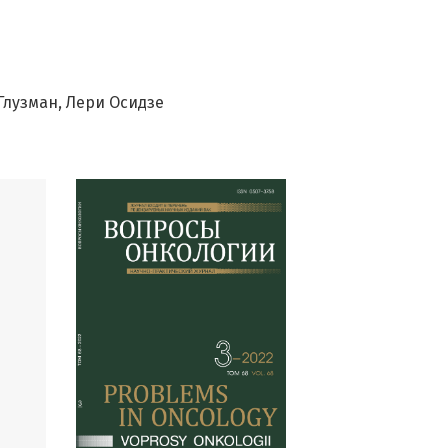
Глузман
Лери Осидзе