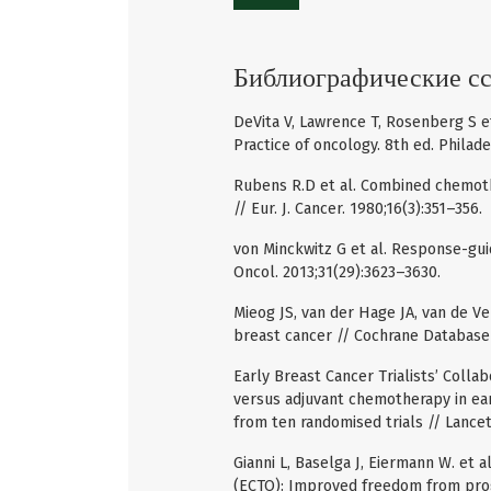
Библиографические с
DeVita V, Lawrence T, Rosenberg S e
Practice of oncology. 8th ed. Philadel
Rubens R.D et al. Combined chemoth
// Eur. J. Cancer. 1980;16(3):351–356.
von Minckwitz G et al. Response-gui
Oncol. 2013;31(29):3623–3630.
Mieog JS, van der Hage JA, van de 
breast cancer // Cochrane Database 
Early Breast Cancer Trialists’ Coll
versus adjuvant chemotherapy in earl
from ten randomised trials // Lancet
Gianni L, Baselga J, Eiermann W. et 
(ECTO): Improved freedom from progr