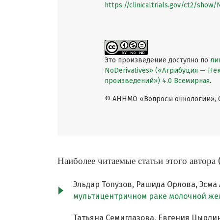
https://clinicaltrials.gov/ct2/sho
Это произведение доступно по
ли
NoDerivatives» («Атрибуция — Н
произведений») 4.0 Всемирная
.
© АННМО «Вопросы онкологии», Co
Наиболее читаемые статьи этого автора 
Эльдар Топузов, Рашида Орлова, Эсма
мультицентричном раке молочной же
Татьяна Семиглазова, Евгения Цырлин