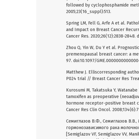
followed by cyclophosphamide methot
2005;23(16_suppl):513.
Spring LM, Fell G, Arfe A et al. P
and Impact on Breast Cancer Recurr
Cancer Res. 2020;26(12):2838-2848. 
Zhou Q, Yin W, Du Y et al. Prognos
premenopausal breast cancer: a meta
97. doi:10.1097/GME.000000000000
Matthew J. Elliscorresponding author
P024 trial // Breast Cancer Res Tre
Kurosumi M, Takatsuka Y, Watanabe 
tamoxifen as preoperative (neoadj
hormone receptor-positive breast ca
Cancer Res Clin Oncol. 2008;134(6):
Семиглазов В.Ф., Семиглазов В.В.,
гормонозависимого рака молочной 
[Semiglazov VF, Semiglazov VV, Man