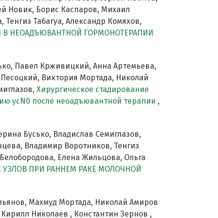
ей Новик, Борис Каспаров, Михаил
 Тенгиз Табагуа, Александр Комяхов,
 В НЕОАДЪЮВАНТНОЙ ГОРМОНОТЕРАПИИ
ько, Павел Крживицкий, Анна Артемьева,
н Песоцкий, Виктория Мортада, Николай
миглазов,
Хирургическое стадирование
рию ycN0 после неоадъювантной терапии
,
ерина Бусько, Владислав Семиглазов,
нцева, Владимир Воротников, Тенгиз
 Белобородова, Елена Жильцова, Ольга
 УЗЛОВ ПРИ РАННЕМ РАКЕ МОЛОЧНОЙ
льянов, Махмуд Мортада, Николай Амиров
, Кирилл Николаев , Константин Зернов ,