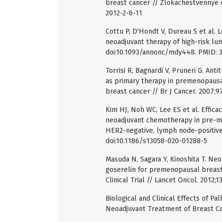
breast cancer // Zlokachestvennye op
2012-2-6-11
Cottu P, D'Hondt V, Dureau S et al.
neoadjuvant therapy of high-risk lum
doi:10.1093/annonc/mdy448. PMID: 
Torrisi R, Bagnardi V, Pruneri G. An
as primary therapy in premenopausa
breast cancer // Br J Cancer. 2007;9
Kim HJ, Noh WC, Lee ES et al. Effic
neoadjuvant chemotherapy in pre-me
HER2-negative, lymph node-positive 
doi:10.1186/s13058-020-01288-5
Masuda N, Sagara Y, Kinoshita T. Neo
goserelin for premenopausal breast 
Clinical Trial // Lancet Oncol. 2012
Biological and Clinical Effects of P
Neoadjuvant Treatment of Breast Can