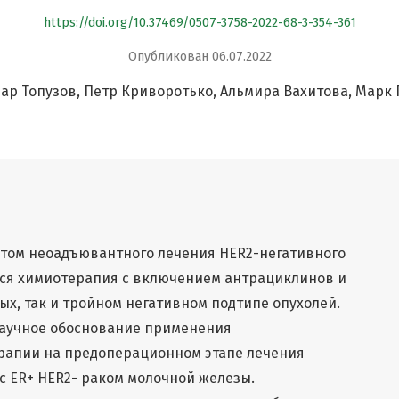
https://doi.org/10.37469/0507-3758-2022-68-3-354-361
Опубликован 06.07.2022
ар Топузов
Петр Криворотько
Альмира Вахитова
Марк 
ртом неоадъювантного лечения HER2-негативного
тся химиотерапия с включением антрациклинов и
ых, так и тройном негативном подтипе опухолей.
научное обоснование применения
апии на предоперационном этапе лечения
 ER+ HER2- раком молочной железы.