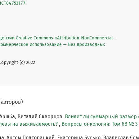
w/NCT04753177
.
цензии Creative Commons «Attribution-NonCommercial-
екоммерческое использование — Без производных
pyright (c) 2022
(авторов)
 Аршба, Виталий Скворцов,
Влияет ли суммарный размер 
лезы на выживаемость?
,
Вопросы онкологии: Том 68 № 3 
а, Артем Полторацкий, Екатерина Бусько, Владислав Сем