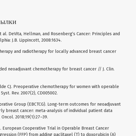
сылки
t al. DeVita, Hellman, and Rosenberg’s Cancer: Principles and
phia: J.B. Lippincott, 2008:1634.
erapy and radiotherapy for locally advanced breast cancer
ded neoadjuvant chemotherapy for breast cancer // J. Clin.
Velde CJ. Preoperative chemotherapy for women with operable
Syst. Rev. 2007(2), CD005002.
aborative Group (EBCTCG). Long-term outcomes for neoadjuvant
y breast cancer: meta-analysis of individual patient data
 Oncol. 2018;19(1):27–39.
al. European Cooperative Trial in Operable Breast Cancer
ession (FFP) from adding paclitaxel (T) to doxorubicin (A)