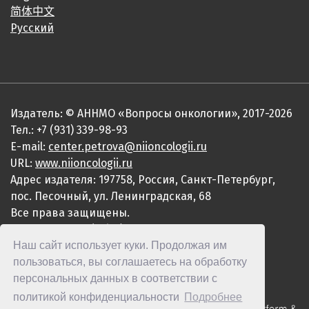
简体中文
Русский
Издатель: © АННМО «Вопросы онкологии», 2017-2026
Тел.: +7 (931) 339-98-93
E-mail:
center.petrova@niioncologii.ru
URL:
www.niioncologii.ru
Адрес издателя: 197758, Россия, Санкт-Петербург,
пос. Песочный, ул. Ленинградская, 68
Все права защищены.
ISSN 0507-3758 (Print)
Наш сайт использует куки. Продолжая им
ISSN 2949-4915 (Online)
пользоваться, вы соглашаетесь на обработку
персональных данных в соответствии с
политикой конфиденциальности
Подробнее