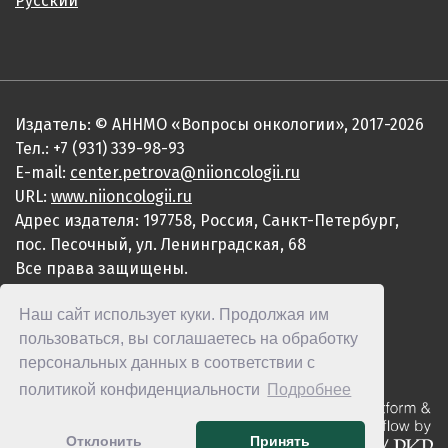
Русский
Издатель: © АННМО «Вопросы онкологии», 2017-2026
Тел.: +7 (931) 339-98-93
E-mail:
center.petrova@niioncologii.ru
URL:
www.niioncologii.ru
Адрес издателя: 197758, Россия, Санкт-Петербург,
пос. Песочный, ул. Ленинградская, 68
Все права защищены.
ISSN 0507-3758 (Print)
Наш сайт использует куки. Продолжая им
ISSN 2949-4915 (Online)
пользоваться, вы соглашаетесь на обработку
персональных данных в соответствии с
политикой конфиденциальности
Подробнее
Отклонить
Принять