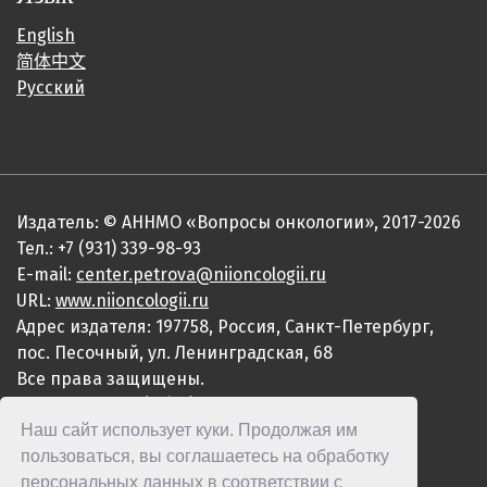
English
简体中文
Русский
Издатель: © АННМО «Вопросы онкологии», 2017-2026
Тел.: +7 (931) 339-98-93
E-mail:
center.petrova@niioncologii.ru
URL:
www.niioncologii.ru
Адрес издателя: 197758, Россия, Санкт-Петербург,
пос. Песочный, ул. Ленинградская, 68
Все права защищены.
ISSN 0507-3758 (Print)
Наш сайт использует куки. Продолжая им
ISSN 2949-4915 (Online)
пользоваться, вы соглашаетесь на обработку
персональных данных в соответствии с