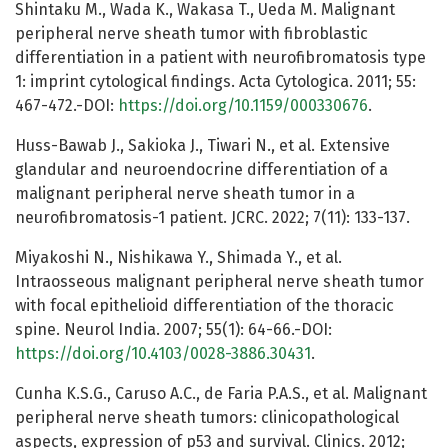
Shintaku M., Wada K., Wakasa T., Ueda M. Malignant
peripheral nerve sheath tumor with fibroblastic
differentiation in a patient with neurofibromatosis type
1: imprint cytological findings. Acta Cytologica. 2011; 55:
467-472.-DOI:
https://doi.org/10.1159/000330676
.
Huss-Bawab J., Sakioka J., Tiwari N., et al. Extensive
glandular and neuroendocrine differentiation of a
malignant peripheral nerve sheath tumor in a
neurofibromatosis-1 patient. JCRC. 2022; 7(11): 133-137.
Miyakoshi N., Nishikawa Y., Shimada Y., et al.
Intraosseous malignant peripheral nerve sheath tumor
with focal epithelioid diffеrеntiation of the thoracic
spine. Neurol India. 2007; 55(1): 64-66.-DOI:
https://doi.org/10.4103/0028-3886.30431
.
Cunha K.S.G., Caruso A.C., de Faria P.A.S., et al. Malignant
peripheral nerve sheath tumors: clinicopathological
aspects, expression of p53 and survival. Clinics. 2012;