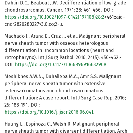
Dahlin D.C., Beabout J.W. Dedifferentiation of low-grade
chondrosarcomas. Cancer. 1971; 28: 461-466.-DOI:
https://doi.org/10.1002/1097-0142(197108)28:2
<461::aid-
cncr2820280227>3.0.co;2-u.
Machado I., Arana E., Cruz J., et al. Malignant peripheral
nerve sheath tumor with osseous heterologous
differentiation in uncommon locations (heart and
retropharynx). Int J Surg Pathol. 2016; 24(5): 456-462.-
DOI:
https://doi.org/10.1177/1066896916632908
.
Meshikhes A.W.N., Duhaileba M.A., Amr S.S. Malignant
peripheral nerve sheath tumor with extensive
osteosarcomatous and chondrosarcomatous
differentiation: A case report. Int J Surg Case Rep. 2016;
25: 188-191.-DOI:
https://doi.org/10.1016/j.ijscr.2016.06.041
.
Huang L., Espinoza C., Welsh R. Malignant peripheral
nerve sheath tumor with divergent differentiation. Arch