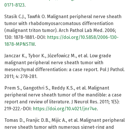
0171-8123
.
Stasik C.J., Tawfik O. Malignant peripheral nerve sheath
tumor with rhabdomyosarcomatous differentiation
(malignant triton tumor). Arch Pathol Lab Med. 2006;
130: 1878-1881.-DOI:
https://doi.org/10.5858/2006-130-
1878-MPNSTW
.
Janczar K., Tybor K., Józefowicz M., et al. Low grade
malignant peripheral nerve sheath tumor with
mesenchymal differentiation: a case report. Pol J Pathol.
2011; 4: 278-281.
Prem S., Gangothri S., Reddy K.S., et al. Malignant
peripheral nerve sheath tumor of the mandible: a case
report and review of literature. J Neurol Res. 2011; 1(5):
219-222.-DOI:
https://doi.org/10.4021/jnr74e
.
Tomas D., Franjic D.B., Mijic A., et al. Malignant peripheral
nerve sheath tumor with numerous signet-ring and