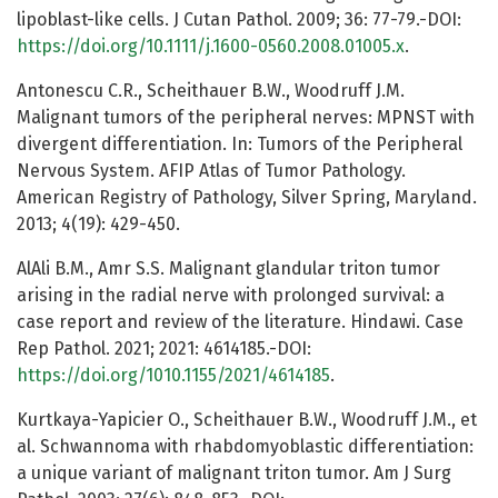
lipoblast-like cells. J Cutan Pathol. 2009; 36: 77-79.-DOI:
https://doi.org/10.1111/j.1600-0560.2008.01005.x
.
Antonescu C.R., Scheithauer B.W., Woodruff J.M.
Malignant tumors of the peripheral nerves: MPNST with
divergent differentiation. In: Tumors of the Peripheral
Nervous System. AFIP Atlas of Tumor Pathology.
American Registry of Pathology, Silver Spring, Maryland.
2013; 4(19): 429-450.
AlAli B.M., Amr S.S. Malignant glandular triton tumor
arising in the radial nerve with prolonged survival: a
case report and review of the literature. Hindawi. Case
Rep Pathol. 2021; 2021: 4614185.-DOI:
https://doi.org/1010.1155/2021/4614185
.
Kurtkaya-Yapicier O., Scheithauer B.W., Woodruff J.M., et
al. Schwannoma with rhabdomyoblastic differentiation:
a unique variant of malignant triton tumor. Am J Surg