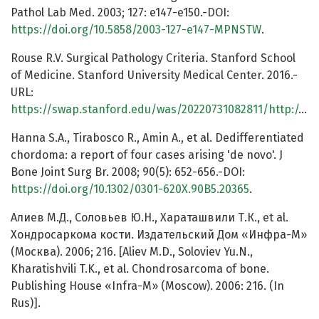
Pathol Lab Med. 2003; 127: e147-e150.-DOI:
https://doi.org/10.5858/2003-127-e147-MPNSTW
.
Rouse R.V. Surgical Pathology Criteria. Stanford School
of Medicine. Stanford University Medical Center. 2016.-
URL:
https://swap.stanford.edu/was/20220731082811/http://surgpathcriteria.stanford.edu/
Hanna S.A., Tirabosco R., Amin A., et al. Dedifferentiated
chordoma: a report of four cases arising 'de novo'. J
Bone Joint Surg Br. 2008; 90(5): 652-656.-DOI:
https://doi.org/10.1302/0301-620X.90B5.20365
.
Алиев М.Д., Соловьев Ю.Н., Хараташвили Т.К., et al.
Хондросаркома кости. Издательский Дом «Инфра-М»
(Москва). 2006; 216. [Aliev M.D., Soloviev Yu.N.,
Kharatishvili T.K., et al. Chondrosarcoma of bone.
Publishing House «Infra-M» (Moscow). 2006: 216. (In
Rus)].