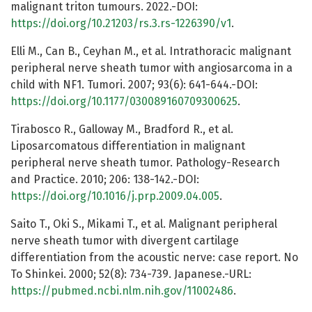
malignant triton tumours. 2022.-DOI:
https://doi.org/10.21203/rs.3.rs-1226390/v1
.
Elli M., Can B., Ceyhan M., et al. Intrathoracic malignant
peripheral nerve sheath tumor with angiosarcoma in a
child with NF1. Tumori. 2007; 93(6): 641-644.-DOI:
https://doi.org/10.1177/030089160709300625
.
Tirabosco R., Galloway M., Bradford R., et al.
Liposarcomatous differentiation in malignant
peripheral nerve sheath tumor. Pathology-Research
and Practice. 2010; 206: 138-142.-DOI:
https://doi.org/10.1016/j.prp.2009.04.005
.
Saito T., Oki S., Mikami T., et al. Malignant peripheral
nerve sheath tumor with divergent cartilage
differentiation from the acoustic nerve: case report. No
To Shinkei. 2000; 52(8): 734-739. Japanese.-URL:
https://pubmed.ncbi.nlm.nih.gov/11002486
.