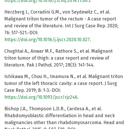
https://doi.org/10.1016/j.tcmj.2014.11.00.1
.
Herzberg J., Corradini G.M., von Seydewitz C., et al.
Malignant triton tumor of the rectum - A case report
and review of the literature. Int J Surg Case Rep. 2020;
76: 517-521.-DOI:
https://doi.org/10.1016/j.ijscr.2020.10.027
.
Chughtai A., Anwar M.F., Rathore S., et al. Malignant
triton tumor of thigh: a case report and review of
literature. Pak J Pathol. 2017; 28(3): 141-144.
Ishikawa M., Chou H., Imamura N., et al. Malignant triton
tumor of the left thoracic cavity: a case report. J Surg
Case Rep. 2019; 8: 1-3.-DOI:
https://doi.org/10.1093/jscr/rjz246
.
Bishop J.A., Thompson L.D.R., Cardesa A., et al.
Rhabdomyoblastic differentiation in head and neck
malignancies other than rhabdomyosarcoma. Head and