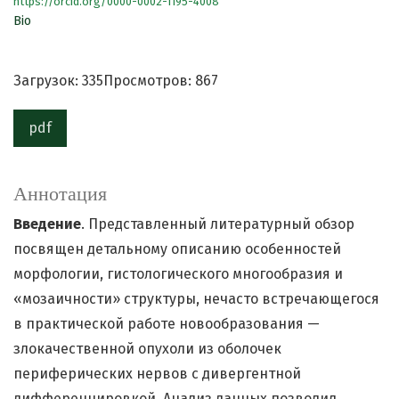
https://orcid.org/0000-0002-1195-4008
Bio
Загрузок: 335
Просмотров: 867
pdf
Аннотация
Введение
. Представленный литературный обзор
посвящен детальному описанию особенностей
морфологии, гистологического многообразия и
«мозаичности» структуры, нечасто встречающегося
в практической работе новообразования —
злокачественной опухоли из оболочек
периферических нервов с дивергентной
дифференцировкой. Анализ данных позволил