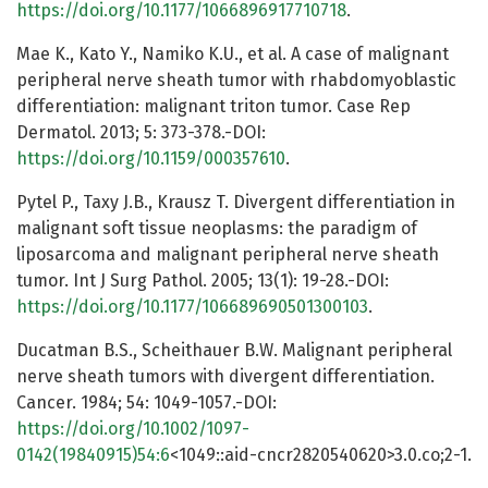
https://doi.org/10.1177/1066896917710718
.
Mae K., Kato Y., Namiko K.U., et al. A case of malignant
peripheral nerve sheath tumor with rhabdomyoblastic
differentiation: malignant triton tumor. Case Rep
Dermatol. 2013; 5: 373-378.-DOI:
https://doi.org/10.1159/000357610
.
Pytel P., Taxy J.B., Krausz T. Divergent differentiation in
malignant soft tissue neoplasms: the paradigm of
liposarcoma and malignant peripheral nerve sheath
tumor. Int J Surg Pathol. 2005; 13(1): 19-28.-DOI:
https://doi.org/10.1177/106689690501300103
.
Ducatman B.S., Scheithauer B.W. Malignant peripheral
nerve sheath tumors with divergent differentiation.
Cancer. 1984; 54: 1049-1057.-DOI:
https://doi.org/10.1002/1097-
0142(19840915)54:6
<1049::aid-cncr2820540620>3.0.co;2-1.