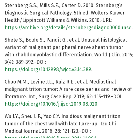
Sternberg S.S., Mills S.E., Carter D. 2010. Sternberg’s
Diagnostic Surgical Pathology. 5th ed. Wolters Kluwer
Health/Lippincott Williams & Wilkins. 2010.-URL:
https://archive.org/details/sternbergsdiagno0000unse
.
Shete S., Bolde S., Pandit G., et al. Unusual histological
variant of malignant peripheral nerve sheath tumor
with rhabdomyoblastic differentiation. World J Clin. 2015;
3(4): 389-392.-DOI:
https://doi.org/10.12998/wjcc.v3.i4.389
.
Chao M.M., Levine J.E., Ruiz R.E., et al. Mediastinal
malignant triton tumor: A rare case series and review of
literature. Int J Surg Case Rep. 2019; 62: 115-119.-DOI:
https://doi.org/10.1016/j.ijscr.2019.08.020
.
Wu J.Y., Sheu L.F., Yao C.Y. Insidious malignant triton
tumor of the chest wall with late flare-up. Tzu Chi
Medical Journal. 2016; 28: 121-123.-DOI: