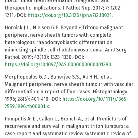
Jha A. Tumor dedifferentiation: diagnostic and
therapeutic implications. J Pathol Nep. 2017; 7: 1202-
1211.-DOI:
https://doi.org/10.3126/jpn.v7i2.18021
.
Hornick J.L., Nielsen G.P. Beyond «Triton» malignant
peripheral nerve sheath tumors with complete
heterologous rhabdomyoblastic differentiation
mimicking spindle cell rhabdomyosarcoma. Am J Surg
Pathol. 2019; 43(10): 1323-1330.-DOI:
https://doi.org/10.1097/PAS.0000000000001290
.
Morphopoulos G.D., Banerjee S.S., Ali H.H., et al.
Malignant peripheral nerve sheath tumour with vascular
differentiation: a report of four cases. Histopathology.
1996; 28(5): 401-410.-DOI:
https://doi.org/10.1111/j.1365-
2559.1996.tb00001.x
.
Pumputis A. E., Callan L., Branch A., et al. Predictors of
recurrence and survival in malignant triton tumours: a
case report and systematic review systematic review of