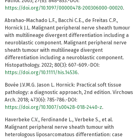
Pathol. 2003; 27(6): 848-853.-DOI:
https://doi.org/10.1097/00000478-200306000-00020
.
Abrahao-Machado L.F., Bacchi C.E., de Freitas C.P.,
Hornick J.L. Malignant peripheral nerve sheath tumour
with multilineage divergent differentiation including a
neuroblastic component. Malignant peripheral nerve
sheath tumour with multilineage divergent
differentiation including a neuroblastic component.
Histopathology. 2022; 80(3): 607-609.-DOI:
https://doi.org/10.1111/his.14536
.
Bovée J.V.M.G. Jason L. Hornick: Practical soft tissue
pathology: a diagnostic approach, 2nd edition. Virchows
Arch. 2018; 473(6): 785-786.-DOI:
https://doi.org/10.1007/s00428-018-2440-z
.
Haverbeke C.V., Ferdinande L., Verbeke S., et al.
Malignant peripheral nerve sheath tumour with
heterologous liposarcomatous differentiation: case