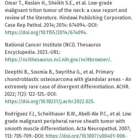
Omar T., Raslan H., Sheikh S.E., et al. Low-grade
malignant triton tumor of the neck: a case report and
review of the literature. Hindawi Publishing Corporation.
Case Rep Pathol. 2014; 2014: 674094.-DOI:
https://doi.org/10.1155/2014/674094
.
National Cancer Institute (NCI). Thesaurus
Encyclopedia. 2023.-URL:
https://ncithesaurus.nci.nih.gov/ncitbrowser/
.
Deepthi B., Soumia B., Swyritha G., et al. Primary
chondroblastic osteosarcoma with glandular areas - An
extremely rare case of divergent differentiation. ACHR.
2022; 7(2): 122-125.-DOI:
https://doi.org/10.18231/j.achr.2022.025
.
Rodriguez F.J., Scheithauer B.W., Abell-Ale P.C., et al. Low
grade malignant peripheral nerve sheath tumor with
smooth muscle differentiation. Acta Neuropathol. 2007;
113: 705-709.-DOI:
https://doi.org/10.1007/s00401-006-