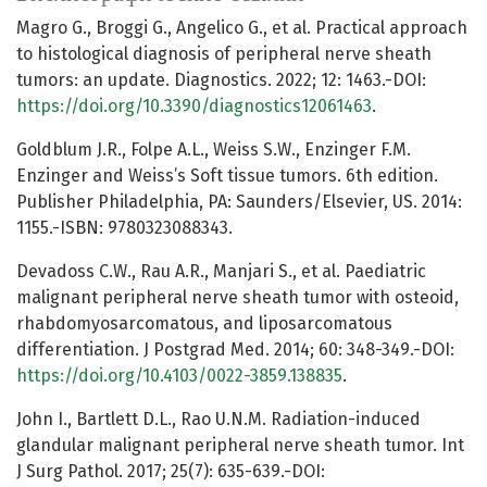
Magro G., Broggi G., Angelico G., et al. Practical approach
to histological diagnosis of peripheral nerve sheath
tumors: an update. Diagnostics. 2022; 12: 1463.-DOI:
https://doi.org/10.3390/diagnostics12061463
.
Goldblum J.R., Folpe A.L., Weiss S.W., Enzinger F.M.
Enzinger and Weiss’s Soft tissue tumors. 6th edition.
Publisher Philadelphia, PA: Saunders/Elsevier, US. 2014:
1155.-ISBN: 9780323088343.
Devadoss C.W., Rau A.R., Manjari S., et al. Paediatric
malignant peripheral nerve sheath tumor with osteoid,
rhabdomyosarcomatous, and liposarcomatous
differentiation. J Postgrad Med. 2014; 60: 348-349.-DOI:
https://doi.org/10.4103/0022-3859.138835
.
John I., Bartlett D.L., Rao U.N.M. Radiation-induced
glandular malignant peripheral nerve sheath tumor. Int
J Surg Pathol. 2017; 25(7): 635-639.-DOI: