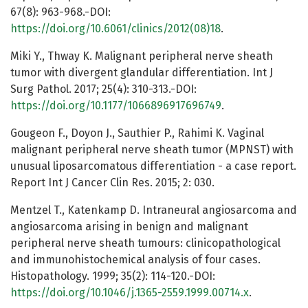
67(8): 963-968.-DOI:
https://doi.org/10.6061/clinics/2012(08)18
.
Miki Y., Thway K. Malignant peripheral nerve sheath
tumor with divergent glandular differentiation. Int J
Surg Pathol. 2017; 25(4): 310-313.-DOI:
https://doi.org/10.1177/1066896917696749
.
Gougeon F., Doyon J., Sauthier P., Rahimi K. Vaginal
malignant peripheral nerve sheath tumor (MPNST) with
unusual liposarcomatous differentiation - a case report.
Report Int J Cancer Clin Res. 2015; 2: 030.
Mentzel T., Katenkamp D. Intraneural angiosarcoma and
angiosarcoma arising in benign and malignant
peripheral nerve sheath tumours: clinicopathological
and immunohistochemical analysis of four cases.
Histopathology. 1999; 35(2): 114-120.-DOI:
https://doi.org/10.1046/j.1365-2559.1999.00714.x
.