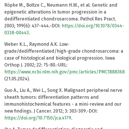
Röpke M., Boltze C., Neumann H.W., et al. Genetic and
epigenetic alterations in tumor progression in a
dedifferentiated chondrosarcoma. Pathol Res Pract.
2003; 199(6): 437-444.-DOI:
https://doi.org/10.1078/0344-
0338-00443
.
Weber K.L., Raymond A.K. Low-
grade/dedifferentiated/high-grade chondrosarcoma: a
case of histological and biological progression. Iowa
Orthop J. 2002; 22: 75-80.-URL:
https://www.ncbi.nlm.nih.gov/pmc/articles/PMC1888368
(21.05.2024).
Guo A., Liu A., Wei L., Song X. Malignant peripheral nerve
sheath tumors: differentiation patterns and
immunohistochemical features - a mini-review and our
new findings. J Cancer. 2012; 3: 303-309.-DOI:
https://doi.org/10.7150/jca.4179
.