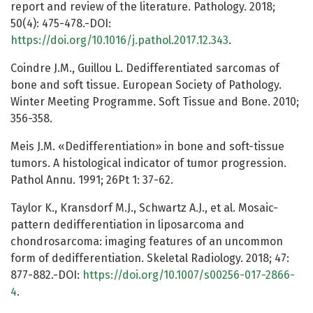
report and review of the literature. Pathology. 2018;
50(4): 475-478.-DOI:
https://doi.org/10.1016/j.pathol.2017.12.343
.
Coindre J.M., Guillou L. Dedifferentiated sarcomas of
bone and soft tissue. European Society of Pathology.
Winter Meeting Programme. Soft Tissue and Bone. 2010;
356-358.
Meis J.M. «Dedifferentiation» in bone and soft-tissue
tumors. A histological indicator of tumor progression.
Pathol Annu. 1991; 26Pt 1: 37-62.
Taylor K., Kransdorf M.J., Schwartz A.J., et al. Mosaic-
pattern dedifferentiation in liposarcoma and
chondrosarcoma: imaging features of an uncommon
form of dedifferentiation. Skeletal Radiology. 2018; 47:
877-882.-DOI:
https://doi.org/10.1007/s00256-017-2866-
4
.