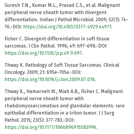
Suresh T.N., Kumar M.L., Prasad C.S., et al. Malignant
peripheral nerve sheath tumor with divergent
differentiation. Indian J Pathol Microbiol. 2009; 52(1): 74-
76.-DOI:
https://doi.org/10.4103/0377-4929.44971
.
Fisher C. Divergent differentiation in soft tissue
sarcomas. I Clin Pathol. 1996; 49: 697-698.-DOI:
https://doi.org/10.1136/jcp.49.9.697
.
Thway K. Pathology of Soft Tissue Sarcomas. Clinical
Oncology. 2009; 21: 695e-705e.-DOI:
https://doi.org/10.1016/j.clon.2009.07.016
.
Thway K., Hamarneh W., Miah A.B., Fisher C. Malignant
peripheral nerve sheath tumor with
rhabdomyosarcomatous and glandular elements: rare
epithelial differentiation in a triton tumor. I J Surg
Pathol. 2015; 23(5): 377-783.-DOI:
https://doi.org/10.1177/1066896915583996
.