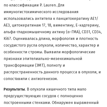
по классификации P. Lauren. Для
иммуногистохимического исследования
использовались антитела к панцитокератину АЕ1/
АЕ3, цитокератинам 17, 18, виментину, E-кадгерину,
альфа-гладкомышечному актину (α-ГМА), CD31, CD34,
Кі67. Оценивалась длина, морфология и плотность
сосудистого русла опухоли, количество, характер и
особенности стромы. Выявили морфологические
признаки эпителиально-мезенхимальной
трансформации (ЭМТ), полноту и
распространенность данного процесса в опухоли, и
сопоставили с ангиогенезом.
Результаты
.
В опухоли кишечного типа мало
предсуществующих сосудов с полноценно
построенными стенками. Обнаружен выраженный