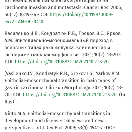
to mesenchymal transition as a prerequisite for
carcinoma invasion and metastasis. Cancer Res. 2006;
66(17): 8319-26.-DOI:
https://doi.org/10.1158/0008-
5472.CAN-06-0410
.
Василенко И.В., Кондратюк Р.Б., Греков И.С., Ярков
А.М. Эпителиально-мезенхимальный переход в
основных типах рака желудка. Клиническая и
экспериментальная морфология. 2021; 10(2): 13-20.-
DOI:
https://doi.org/10.31088/CEM2021.10.2.13-20
.
[Vasilenko I.V., Kondratyk R.B., Grekov I.S., Yarkov A.M.
Epithelial-mesenchymal transition in main types of
gastric carcinoma. Clin Exp Morphology. 2021; 10(2): 13-
20.-DOI:
https://doi.org/10.31088/CEM2021.10.2.13-20
. (In
Rus)].
Nieto M.A. Epithelial-mesenchymal transitions in
development and disease: Old views and new
perspectives. Int J Dev Biol. 2009; 53(1): 1541-7.-DOI: