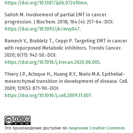
https://doi.org/10.1387/ijdb.072410mn
.
Saitoh M. Involvement of partial EMT in cancer
progression. J Biochem. 2018; 164 (4): 257-64.-DOI:
https://doi.org/10.1093/jb/mvy047
.
Ramesh V., Brabletz Т., Ceppi Р. Targeting EMT in cancer
with repurposed Metabolic inhibitors. Trends Cancer.
2020; 6(11): 942-50.-DOI:
https://doi.org/10.1016/j.trecan.2020.06.005
.
Thiery J.P., Acloque H., Huang R.Y., Nieto M.A. Epithelial–
mesenchymal transition in development of disease. Cell.
2009; 139(5): 871-90.-DOI:
https://doi.org/10.1016/j.cell.2009.11.007
.
Это произведение доступно по
лицензии Creative Commons