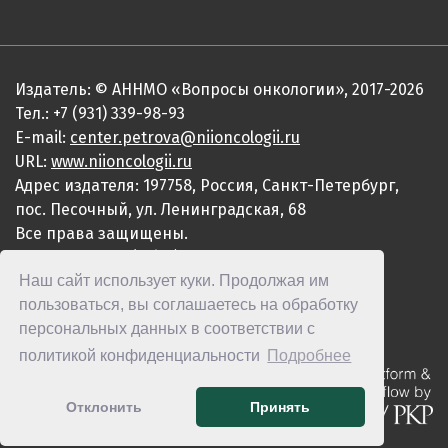
Издатель: © АННМО «Вопросы онкологии», 2017-2026
Тел.: +7 (931) 339-98-93
E-mail:
center.petrova@niioncologii.ru
URL:
www.niioncologii.ru
Адрес издателя: 197758, Россия, Санкт-Петербург,
пос. Песочный, ул. Ленинградская, 68
Все права защищены.
ISSN 0507-3758 (Print)
Наш сайт использует куки. Продолжая им
ISSN 2949-4915 (Online)
пользоваться, вы соглашаетесь на обработку
персональных данных в соответствии с
политикой конфиденциальности
Подробнее
Отклонить
Принять