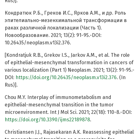
Rus)].
Кондратюк Р.Б., Греков И.С., Ярков А.М., и др. Роль
эпителиально-мезенхимальной трансформации в
раках различной локализации (Часть 1).
Новообразование. 2021; 13(2): 91-95.-DOI:
10.26435/neoplasm.v13i2.376.
[Kondratjuk R.B., Grekov I.S., Jarkov A.M., et al. The role
of epithelial-mesenchymal transformation in cancers of
various localization (Part 1) Neoplasm. 2021; 13(2): 91-95.-
DOI:
https://doi.org/10.26435/neoplasm.v13i2.376
. (In
Rus)].
Chou M.Y. Interplay of immunometabolism and
epithelial-mesenchymal transition in the tumor
microenvironment. Int J Mol Sci. 2021; 22(18): 110-8.-DOI:
https://doi.org/10.3390/ijms22189878
.
Christiansen J.J., Rajasekaran A.K. Reassessing epithelial