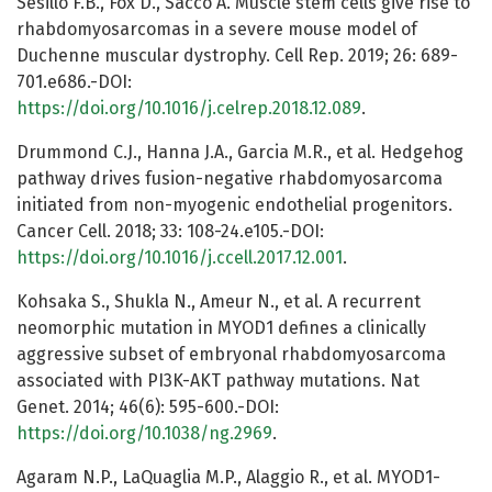
Sesillo F.B., Fox D., Sacco A. Muscle stem cells give rise to
rhabdomyosarcomas in a severe mouse model of
Duchenne muscular dystrophy. Cell Rep. 2019; 26: 689-
701.e686.-DOI:
https://doi.org/10.1016/j.celrep.2018.12.089
.
Drummond C.J., Hanna J.A., Garcia M.R., et al. Hedgehog
pathway drives fusion-negative rhabdomyosarcoma
initiated from non-myogenic endothelial progenitors.
Cancer Cell. 2018; 33: 108-24.e105.-DOI:
https://doi.org/10.1016/j.ccell.2017.12.001
.
Kohsaka S., Shukla N., Ameur N., et al. A recurrent
neomorphic mutation in MYOD1 defines a clinically
aggressive subset of embryonal rhabdomyosarcoma
associated with PI3K-AKT pathway mutations. Nat
Genet. 2014; 46(6): 595-600.-DOI:
https://doi.org/10.1038/ng.2969
.
Agaram N.P., LaQuaglia M.P., Alaggio R., et al. MYOD1-