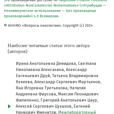
Это произведение доступно по
лицензии Creative Commons
«Attribution-NonCommercial-NoDerivatives» («Атрибуция —
Некоммерческое использование — Без производных
произведений») 4.0 Всемирная
.
© АННМО «Вопросы онкологии», Copyright (c) 2024
Наиболее читаемые статьи этого автора
(авторов)
Ирина Анатольевна Демидова, Светлана
Николаевна Алексахина, Александр
Евгеньевич Друй, Татьяна Владимировна
Кекеева, Александр Сергеевич Мартьянов,
Яна Игоревна Третьякова, Наталия
Андреевна Фирсова, Максим Леонидович
Филипенко, Григорий Анатольевич Цаур,
Алексей Сергеевич Цуканов, Евгений
Наумович Имянитов,
Межлабораторный