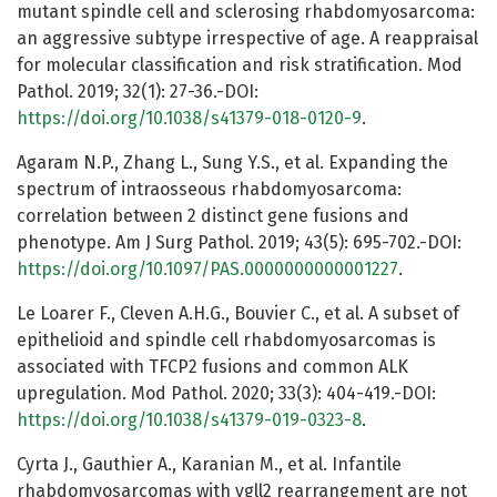
mutant spindle cell and sclerosing rhabdomyosarcoma:
an aggressive subtype irrespective of age. A reappraisal
for molecular classification and risk stratification. Mod
Pathol. 2019; 32(1): 27-36.-DOI:
https://doi.org/10.1038/s41379-018-0120-9
.
Agaram N.P., Zhang L., Sung Y.S., et al. Expanding the
spectrum of intraosseous rhabdomyosarcoma:
correlation between 2 distinct gene fusions and
phenotype. Am J Surg Pathol. 2019; 43(5): 695-702.-DOI:
https://doi.org/10.1097/PAS.0000000000001227
.
Le Loarer F., Cleven A.H.G., Bouvier C., et al. A subset of
epithelioid and spindle cell rhabdomyosarcomas is
associated with TFCP2 fusions and common ALK
upregulation. Mod Pathol. 2020; 33(3): 404-419.-DOI:
https://doi.org/10.1038/s41379-019-0323-8
.
Cyrta J., Gauthier A., Karanian M., et al. Infantile
rhabdomyosarcomas with vgll2 rearrangement are not