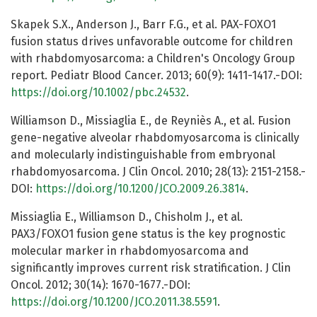
Skapek S.X., Anderson J., Barr F.G., et al. PAX-FOXO1
fusion status drives unfavorable outcome for children
with rhabdomyosarcoma: a Children's Oncology Group
report. Pediatr Blood Cancer. 2013; 60(9): 1411-1417.-DOI:
https://doi.org/10.1002/pbc.24532
.
Williamson D., Missiaglia E., de Reyniès A., et al. Fusion
gene-negative alveolar rhabdomyosarcoma is clinically
and molecularly indistinguishable from embryonal
rhabdomyosarcoma. J Clin Oncol. 2010; 28(13): 2151-2158.-
DOI:
https://doi.org/10.1200/JCO.2009.26.3814
.
Missiaglia E., Williamson D., Chisholm J., et al.
PAX3/FOXO1 fusion gene status is the key prognostic
molecular marker in rhabdomyosarcoma and
significantly improves current risk stratification. J Clin
Oncol. 2012; 30(14): 1670-1677.-DOI:
https://doi.org/10.1200/JCO.2011.38.5591
.