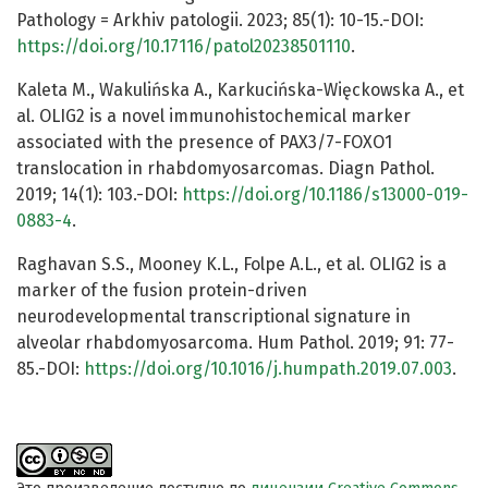
Pathology = Arkhiv patologii. 2023; 85(1): 10-15.-DOI:
https://doi.org/10.17116/patol20238501110
.
Kaleta M., Wakulińska A., Karkucińska-Więckowska A., et
al. OLIG2 is a novel immunohistochemical marker
associated with the presence of PAX3/7-FOXO1
translocation in rhabdomyosarcomas. Diagn Pathol.
2019; 14(1): 103.-DOI:
https://doi.org/10.1186/s13000-019-
0883-4
.
Raghavan S.S., Mooney K.L., Folpe A.L., et al. OLIG2 is a
marker of the fusion protein-driven
neurodevelopmental transcriptional signature in
alveolar rhabdomyosarcoma. Hum Pathol. 2019; 91: 77-
85.-DOI:
https://doi.org/10.1016/j.humpath.2019.07.003
.