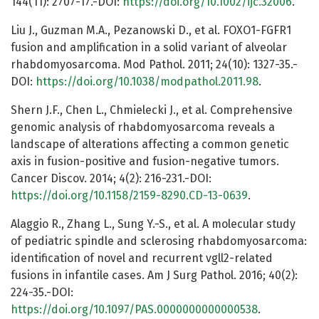
144(11): 2707-17.-DOI:
https://doi.org/10.1002/ijc.32006
.
Liu J., Guzman M.A., Pezanowski D., et al. FOXO1-FGFR1
fusion and amplification in a solid variant of alveolar
rhabdomyosarcoma. Mod Pathol. 2011; 24(10): 1327-35.-
DOI:
https://doi.org/10.1038/modpathol.2011.98
.
Shern J.F., Chen L., Chmielecki J., et al. Comprehensive
genomic analysis of rhabdomyosarcoma reveals a
landscape of alterations affecting a common genetic
axis in fusion-positive and fusion-negative tumors.
Cancer Discov. 2014; 4(2): 216-231.-DOI:
https://doi.org/10.1158/2159-8290.CD-13-0639
.
Alaggio R., Zhang L., Sung Y.-S., et al. A molecular study
of pediatric spindle and sclerosing rhabdomyosarcoma:
identification of novel and recurrent vgll2-related
fusions in infantile cases. Am J Surg Pathol. 2016; 40(2):
224-35.-DOI:
https://doi.org/10.1097/PAS.0000000000000538
.