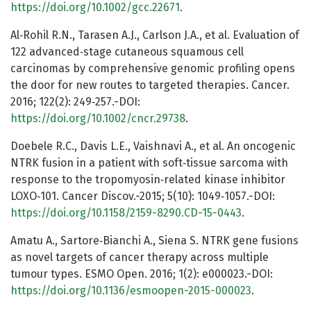
https://doi.org/10.1002/gcc.22671
.
Al‐Rohil R.N., Tarasen A.J., Carlson J.A., et al. Evaluation of
122 advanced‐stage cutaneous squamous cell
carcinomas by comprehensive genomic profiling opens
the door for new routes to targeted therapies. Cancer.
2016; 122(2): 249‐257.-DOI:
https://doi.org/10.1002/cncr.29738
.
Doebele R.C., Davis L.E., Vaishnavi A., et al. An oncogenic
NTRK fusion in a patient with soft‐tissue sarcoma with
response to the tropomyosin‐related kinase inhibitor
LOXO‐101. Cancer Discov.-2015; 5(10): 1049‐1057.-DOI:
https://doi.org/10.1158/2159-8290.CD-15-0443
.
Amatu A., Sartore‐Bianchi A., Siena S. NTRK gene fusions
as novel targets of cancer therapy across multiple
tumour types. ESMO Open. 2016; 1(2): e000023.-DOI:
https://doi.org/10.1136/esmoopen-2015-000023
.