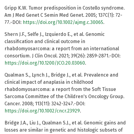
Gripp K.W. Tumor predisposition in Costello syndrome.
Am J Med Genet C Semin Med Genet. 2005; 137C(1): 72-
77.-DOI:
https://doi.org/10.1002/ajmg.c.30065
.
Shern J.F., Selfe J., Izquierdo E., et al. Genomic
classification and clinical outcome in
rhabdomyosarcoma: a report from an international
consortium. J Clin Oncol. 2021; 39(26): 2859-2871.-DOI:
https://doi.org/10.1200/JCO.20.03060
.
Qualman S., Lynch J., Bridge J., et al. Prevalence and
clinical impact of anaplasia in childhood
rhabdomyosarcoma: a report from the Soft Tissue
Sarcoma Committee of the Children's Oncology Group.
Cancer. 2008; 113(11): 3242-3247.-DOI:
https://doi.org/10.1002/cncr.23929
.
Bridge J.A., Liu J., Qualman S.J., et al. Genomic gains and
losses are similar in genetic and histologic subsets of