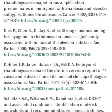
rhabdomyosarcoma, whereas amplification
predominates in embryonal with anaplasia and alveolar
subtypes. Genes Chromosomes Cancer. 2002; 33(3): 310-
321.-DOI:
https://doi.org/10.1002/gcc.10026
.
Dias P., Chen B., Dilday B., et al. Strong immunostaining
for myogenin in rhabdomyosarcoma is significantly
associated with tumors of the alveolar subclass. Am J
Pathol. 2000; 156(2): 399-408.-DOI:
https://doi.org/10.1016/S0002-9440(10)64743-8
.
Dehner L.P., Jarzembowski J.A., Hill D.A. Embryonal
rhabdomyosarcoma of the uterine cervix: a report of 14
cases and a discussion of its unusual clinicopathological
associations. Mod Pathol. 2012; 25(4): 602-614.-DOI:
https://doi.org/10.1038/modpathol.2011.185
.
Schultz K.A.P., Williams G.M., Kamihara J., et al. DICER1
and associated conditions: identification of at-risk
individuals and recommended surveillance strategies.