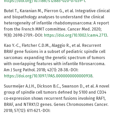
https://doi.org/10.1186/s12885-020-07039-1
.
Butel T., Karanian M., Pierron G., et al. Integrative clinical
and biopathology analyses to understand the clinical
heterogeneity of infantile rhabdomyosarcoma: A report
from the French MMT committee. Cancer Med. 2020;
9(8): 2698-2709.-DOI:
https://doi.org/10.1002/cam4.2713
.
Kao Y.‐C., Fletcher C.D.M., Alaggio R., et al. Recurrent
BRAF gene fusions in a subset of pediatric spindle cell
sarcomas: expanding the genetic spectrum of tumors
with overlapping features with infantile fibrosarcoma.
Am J Surg Pathol. 2018; 42(1): 28‐38.-DOI:
https://doi.org/10.1097/PAS.0000000000000938
.
Suurmeijer A.J.H., Dickson B.C., Swanson D., et al. A novel
group of spindle cell tumors defined by S100 and CD34
co‐expression shows recurrent fusions involving RAF1,
BRAF, and NTRK1/2 genes. Genes Chromosomes Cancer.
2018; 57(12): 611‐621.-DOI: