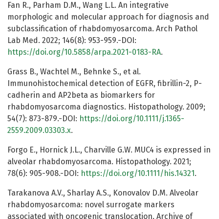
Fan R., Parham D.M., Wang L.L. An integrative
morphologic and molecular approach for diagnosis and
subclassification of rhabdomyosarcoma. Arch Pathol
Lab Med. 2022; 146(8): 953-959.-DOI:
https://doi.org/10.5858/arpa.2021-0183-RA
.
Grass B., Wachtel M., Behnke S., et al.
Immunohistochemical detection of EGFR, fibrillin-2, P-
cadherin and AP2beta as biomarkers for
rhabdomyosarcoma diagnostics. Histopathology. 2009;
54(7): 873-879.-DOI:
https://doi.org/10.1111/j.1365-
2559.2009.03303.x
.
Forgo E., Hornick J.L., Charville G.W. MUC4 is expressed in
alveolar rhabdomyosarcoma. Histopathology. 2021;
78(6): 905-908.-DOI:
https://doi.org/10.1111/his.14321
.
Tarakanova A.V., Sharlay A.S., Konovalov D.M. Alveolar
rhabdomyosarcoma: novel surrogate markers
associated with oncogenic translocation. Archive of