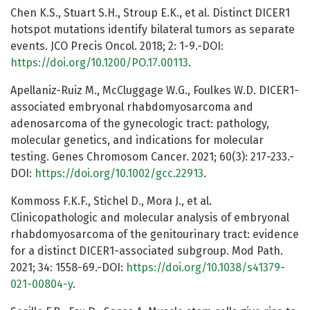
Chen K.S., Stuart S.H., Stroup E.K., et al. Distinct DICER1
hotspot mutations identify bilateral tumors as separate
events. JCO Precis Oncol. 2018; 2: 1-9.-DOI:
https://doi.org/10.1200/PO.17.00113
.
Apellaniz-Ruiz M., McCluggage W.G., Foulkes W.D. DICER1-
associated embryonal rhabdomyosarcoma and
adenosarcoma of the gynecologic tract: pathology,
molecular genetics, and indications for molecular
testing. Genes Chromosom Cancer. 2021; 60(3): 217-233.-
DOI:
https://doi.org/10.1002/gcc.22913
.
Kommoss F.K.F., Stichel D., Mora J., et al.
Clinicopathologic and molecular analysis of embryonal
rhabdomyosarcoma of the genitourinary tract: evidence
for a distinct DICER1-associated subgroup. Mod Path.
2021; 34: 1558-69.-DOI:
https://doi.org/10.1038/s41379-
021-00804-y
.