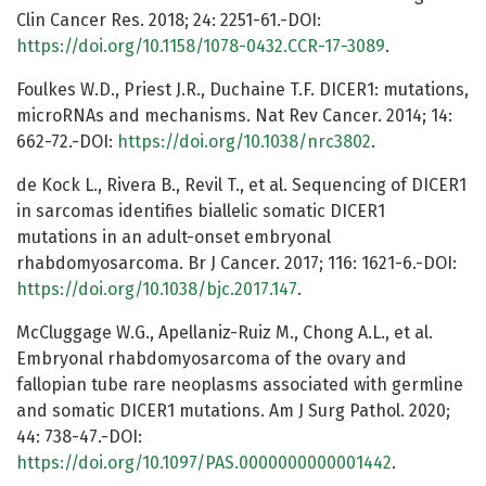
Clin Cancer Res. 2018; 24: 2251-61.-DOI:
https://doi.org/10.1158/1078-0432.CCR-17-3089
.
Foulkes W.D., Priest J.R., Duchaine T.F. DICER1: mutations,
microRNAs and mechanisms. Nat Rev Cancer. 2014; 14:
662-72.-DOI:
https://doi.org/10.1038/nrc3802
.
de Kock L., Rivera B., Revil T., et al. Sequencing of DICER1
in sarcomas identifies biallelic somatic DICER1
mutations in an adult-onset embryonal
rhabdomyosarcoma. Br J Cancer. 2017; 116: 1621-6.-DOI:
https://doi.org/10.1038/bjc.2017.147
.
McCluggage W.G., Apellaniz-Ruiz M., Chong A.L., et al.
Embryonal rhabdomyosarcoma of the ovary and
fallopian tube rare neoplasms associated with germline
and somatic DICER1 mutations. Am J Surg Pathol. 2020;
44: 738-47.-DOI:
https://doi.org/10.1097/PAS.0000000000001442
.