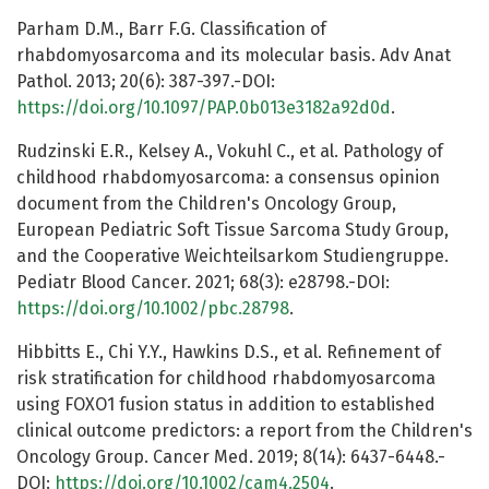
Parham D.M., Barr F.G. Classification of
rhabdomyosarcoma and its molecular basis. Adv Anat
Pathol. 2013; 20(6): 387-397.-DOI:
https://doi.org/10.1097/PAP.0b013e3182a92d0d
.
Rudzinski E.R., Kelsey A., Vokuhl C., et al. Pathology of
childhood rhabdomyosarcoma: a consensus opinion
document from the Children's Oncology Group,
European Pediatric Soft Tissue Sarcoma Study Group,
and the Cooperative Weichteilsarkom Studiengruppe.
Pediatr Blood Cancer. 2021; 68(3): e28798.-DOI:
https://doi.org/10.1002/pbc.28798
.
Hibbitts E., Chi Y.Y., Hawkins D.S., et al. Refinement of
risk stratification for childhood rhabdomyosarcoma
using FOXO1 fusion status in addition to established
clinical outcome predictors: a report from the Children's
Oncology Group. Cancer Med. 2019; 8(14): 6437-6448.-
DOI:
https://doi.org/10.1002/cam4.2504
.