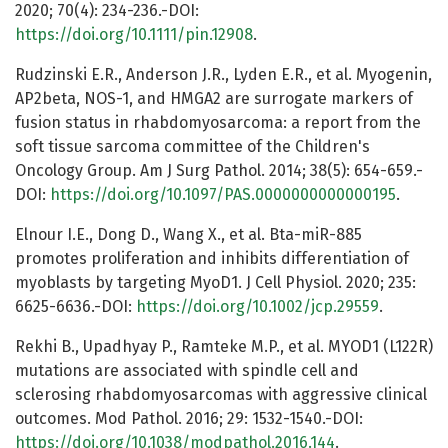
2020; 70(4): 234-236.-DOI:
https://doi.org/10.1111/pin.12908
.
Rudzinski E.R., Anderson J.R., Lyden E.R., et al. Myogenin,
AP2beta, NOS-1, and HMGA2 are surrogate markers of
fusion status in rhabdomyosarcoma: a report from the
soft tissue sarcoma committee of the Children's
Oncology Group. Am J Surg Pathol. 2014; 38(5): 654-659.-
DOI:
https://doi.org/10.1097/PAS.0000000000000195
.
Elnour I.E., Dong D., Wang X., et al. Bta-miR-885
promotes proliferation and inhibits differentiation of
myoblasts by targeting MyoD1. J Cell Physiol. 2020; 235:
6625-6636.-DOI:
https://doi.org/10.1002/jcp.29559
.
Rekhi B., Upadhyay P., Ramteke M.P., et al. MYOD1 (L122R)
mutations are associated with spindle cell and
sclerosing rhabdomyosarcomas with aggressive clinical
outcomes. Mod Pathol. 2016; 29: 1532-1540.-DOI:
https://doi.org/10.1038/modpathol.2016.144
.