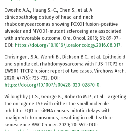
Owosho A.A., Huang S.-C., Chen S., et al. A
clinicopathologic study of head and neck
rhabdomyosarcomas showing FOXO1 fusion-positive
alveolar and MYOD1-mutant sclerosing are associated
with unfavorable outcome. Oral Oncol. 2016; 61: 89-97.-
DOI:
https://doi.org/10.1016/j.oraloncology.2016.08.017
.
Chrisinger J.S.A., Wehrli B., Dickson B.C., et al. Epithelioid
and spindle cell rhabdomyosarcoma with FUS-TFCP2 or
EWSR1-TFCP2 fusion: report of two cases. Virchows Arch.
2020; 477(5): 725-732.-DOI:
https://doi.org/10.1007/s00428-020-02870-0
.
Willoughby J.L.S., George K., Roberto M.P., et al. Targeting
the oncogene LSF with either the small molecule
inhibitor FQI1 or siRNA causes mitotic delays with
unaligned chromosomes, resulting in cell death or
senescence BMC Cancer. 2020; 20: 552.-DOI: