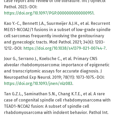
case report and review of the literature. Int J Gynecol
Pathol. 2023.-DOI:
https://doi.org/10.1097/PGP.0000000000000951
.
Kao Y.-C., Bennett J.A., Suurmeijer A.J.H., et al. Recurrent
MEIS1-NCOA2/1 fusions in a subset of low-grade spindle
cell sarcomas frequently involving the genitourinary
and gynecologic tracts. Mod Pathol. 2021; 34(6): 1203-
1212.-DOI:
https://doi.org/10.1038/s41379-021-00744-7
.
Jour G., Serrano J., Koelsche C., et al. Primary CNS
alveolar rhabdomyosarcoma: importance of epigenetic
and transcriptomic assays for accurate diagnosis. J
Neuropathol Exp Neurol. 2019; 78(11): 1073-1075.-DOI:
https://doi.org/10.1093/jnen/nlz083
.
Tan G.Z.L., Saminathan S.N., Chang K.T.E., et al. A rare
case of congenital spindle cell rhabdomyosarcoma with
TEAD1-NCOA2 fusion: A subset of spindle cell
rhabdomyosarcoma with indolent behavior. Pathol Int.