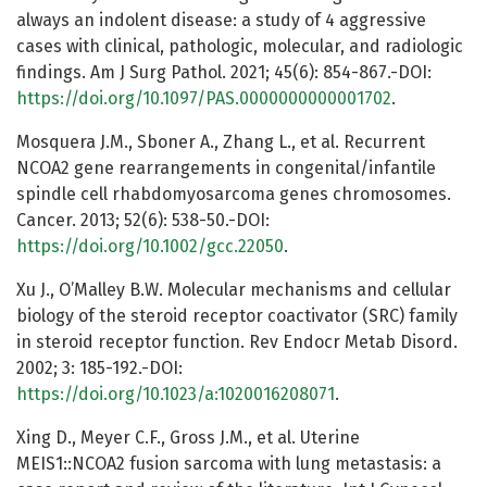
always an indolent disease: a study of 4 aggressive
cases with clinical, pathologic, molecular, and radiologic
findings. Am J Surg Pathol. 2021; 45(6): 854-867.-DOI:
https://doi.org/10.1097/PAS.0000000000001702
.
Mosquera J.M., Sboner A., Zhang L., et al. Recurrent
NCOA2 gene rearrangements in congenital/infantile
spindle cell rhabdomyosarcoma genes chromosomes.
Cancer. 2013; 52(6): 538-50.-DOI:
https://doi.org/10.1002/gcc.22050
.
Xu J., O’Malley B.W. Molecular mechanisms and cellular
biology of the steroid receptor coactivator (SRC) family
in steroid receptor function. Rev Endocr Metab Disord.
2002; 3: 185-192.-DOI:
https://doi.org/10.1023/a:1020016208071
.
Xing D., Meyer C.F., Gross J.M., et al. Uterine
MEIS1::NCOA2 fusion sarcoma with lung metastasis: a