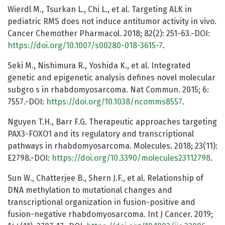
Wierdl M., Tsurkan L., Chi L., et al. Targeting ALK in
pediatric RMS does not induce antitumor activity in vivo.
Cancer Chemother Pharmacol. 2018; 82(2): 251-63.-DOI:
https://doi.org/10.1007/s00280-018-3615-7
.
Seki M., Nishimura R., Yoshida K., et al. Integrated
genetic and epigenetic analysis defines novel molecular
subgro s in rhabdomyosarcoma. Nat Commun. 2015; 6:
7557.-DOI:
https://doi.org/10.1038/ncomms8557
.
Nguyen T.H., Barr F.G. Therapeutic approaches targeting
PAX3-FOXO1 and its regulatory and transcriptional
pathways in rhabdomyosarcoma. Molecules. 2018; 23(11):
E2798.-DOI:
https://doi.org/10.3390/molecules23112798
.
Sun W., Chatterjee B., Shern J.F., et al. Relationship of
DNA methylation to mutational changes and
transcriptional organization in fusion-positive and
fusion-negative rhabdomyosarcoma. Int J Cancer. 2019;