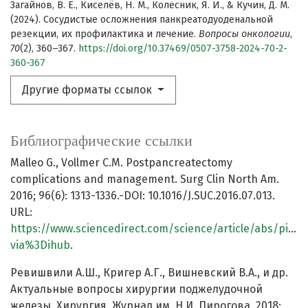
Загайнов, В. Е., Киселёв, Н. М., Колесник, Я. И., & Кучин, Д. М.
(2024). Сосудистые осложнения панкреатодуоденальной
резекции, их профилактика и лечение.
Вопросы онкологии
,
70
(2), 360–367.
https://doi.org/10.37469/0507-3758-2024-70-2-
360-367
Другие форматы ссылок
Библиографические ссылки
Malleo G., Vollmer C.M. Postpancreatectomy
complications and management. Surg Clin North Am.
2016; 96(6): 1313-1336.-DOI: 10.1016/J.SUC.2016.07.013.
URL:
https://www.sciencedirect.com/science/article/abs/pii/S
via%3Dihub
.
Ревишвили А.Ш., Кригер А.Г., Вишневский В.А., и др.
Актуальные вопросы хирургии поджелудочной
железы. Хирургия. Журнал им. Н.И. Пирогова. 2018;