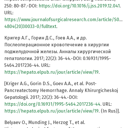
250: 80-87.-DOI:
https://doi.org/10.1016/j.jss.2019.12.041
.
URL:
https://www.journalofsurgicalresearch.com/article/S0022
4804(20)30033-0/fulltext
.
Кригер А.Г., Горин Д.С., Гоев А.А., и др.
Послеоперационное кровотечение в хирургии
поджелудочной железы. Анналы хирургической
гепатологии. 2017; 22(2): 36-44.-DOI: 0.16931/1995-
5464.2017236-44. URL:
https://hepato.elpub.ru/jour/article/view/19
.
[Kriger A.G., Gorin D.S., Goev A.A., et al. Post-
Pancreatectomy Hemorrhage. Annaly Khirurgicheskoj
Gepatologii. 2017; 22(2): 36-44.-DOI:
https://doi.org/0.16931/1995-5464.2017236-44
. URL:
https://hepato.elpub.ru/jour/article/view/19
. (In Rus)].
Belyaev O., Munding J., Herzog T., et al.