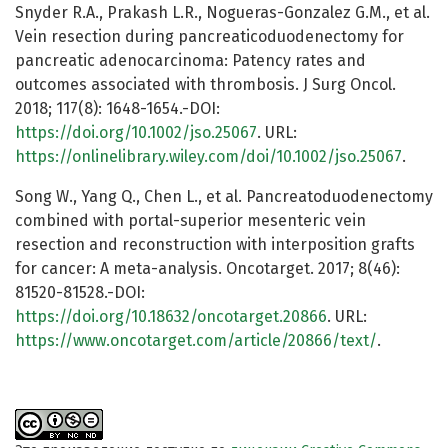
Snyder R.A., Prakash L.R., Nogueras-Gonzalez G.M., et al.
Vein resection during pancreaticoduodenectomy for
pancreatic adenocarcinoma: Patency rates and
outcomes associated with thrombosis. J Surg Oncol.
2018; 117(8): 1648-1654.-DOI:
https://doi.org/10.1002/jso.25067
. URL:
https://onlinelibrary.wiley.com/doi/10.1002/jso.25067
.
Song W., Yang Q., Chen L., et al. Pancreatoduodenectomy
combined with portal-superior mesenteric vein
resection and reconstruction with interposition grafts
for cancer: A meta-analysis. Oncotarget. 2017; 8(46):
81520-81528.-DOI:
https://doi.org/10.18632/oncotarget.20866
. URL:
https://www.oncotarget.com/article/20866/text/
.