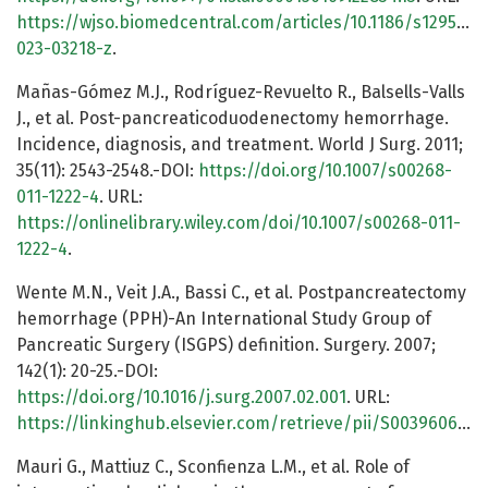
https://wjso.biomedcentral.com/articles/10.1186/s12957-
023-03218-z
.
Mañas-Gómez M.J., Rodríguez-Revuelto R., Balsells-Valls
J., et al. Post-pancreaticoduodenectomy hemorrhage.
Incidence, diagnosis, and treatment. World J Surg. 2011;
35(11): 2543-2548.-DOI:
https://doi.org/10.1007/s00268-
011-1222-4
. URL:
https://onlinelibrary.wiley.com/doi/10.1007/s00268-011-
1222-4
.
Wente M.N., Veit J.A., Bassi C., et al. Postpancreatectomy
hemorrhage (PPH)-An International Study Group of
Pancreatic Surgery (ISGPS) definition. Surgery. 2007;
142(1): 20-25.-DOI:
https://doi.org/10.1016/j.surg.2007.02.001
. URL:
https://linkinghub.elsevier.com/retrieve/pii/S0039606007001055
Mauri G., Mattiuz C., Sconfienza L.M., et al. Role of