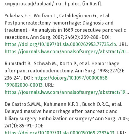
хирургов.рф/upload/nkr_hp.doc. (in Rus)].
Yekebas E.F., Wolfram L., Cataldegirmen G., et al.
Postpancreatectomy hemorrhage: Diagnosis and
treatment - An analysis in 1669 consecutive pancreatic
resections. Ann Surg. 2007; 246(2): 269-280.-DOI:
https://doi.org/10.1097/01.sla.0000262953.77735.db
. URL:
https://journals.lww.com/annalsofsurgery/abstract/2007/08000/postpancreatectomy_hemorrhage__diagnosis_and.16.aspx
Rumstadt B., Schwab M., Korth P., et al. Hemorrhage
after pancreatoduodenectomy. Ann Surg. 1998; 227(2):
236-241.-DOI:
https://doi.org/10.1097/00000658-
199802000-00013
. URL:
https://journals.lww.com/annalsofsurgery/abstract/1998/02000/hemorrhage_after_pancreatoduodenectomy.13.aspx
De Castro S.M.M., Kuhlmann K.F.D., Busch O.R.C., et al.
Delayed massive hemorrhage after pancreatic and
biliary surgery: Embolization or surgery? Ann Surg. 2005;
241(1): 85-91.-DOI:
https://doi.org/10.1097/01.sla.0000150169.22834.13
. URL: