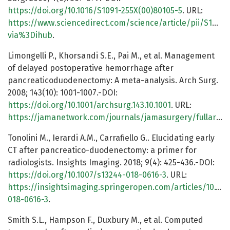
https://doi.org/10.1016/S1091-255X(00)80105-5
. URL:
https://www.sciencedirect.com/science/article/pii/S1091
via%3Dihub
.
Limongelli P., Khorsandi S.E., Pai M., et al. Management
of delayed postoperative hemorrhage after
pancreaticoduodenectomy: A meta-analysis. Arch Surg.
2008; 143(10): 1001-1007.-DOI:
https://doi.org/10.1001/archsurg.143.10.1001
. URL:
https://jamanetwork.com/journals/jamasurgery/fullarticle/402004
Tonolini M., Ierardi A.M., Carrafiello G.. Elucidating early
CT after pancreatico-duodenectomy: a primer for
radiologists. Insights Imaging. 2018; 9(4): 425-436.-DOI:
https://doi.org/10.1007/s13244-018-0616-3
. URL:
https://insightsimaging.springeropen.com/articles/10.100
018-0616-3
.
Smith S.L., Hampson F., Duxbury M., et al. Computed