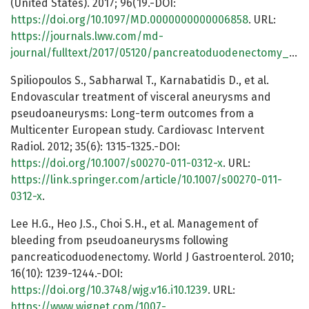
(United States). 2017; 96(19.-DOI:
https://doi.org/10.1097/MD.0000000000006858
. URL:
https://journals.lww.com/md-
journal/fulltext/2017/05120/pancreatoduodenectomy__pd__and_postoperative.45.aspx
Spiliopoulos S., Sabharwal T., Karnabatidis D., et al.
Endovascular treatment of visceral aneurysms and
pseudoaneurysms: Long-term outcomes from a
Multicenter European study. Cardiovasc Intervent
Radiol. 2012; 35(6): 1315-1325.-DOI:
https://doi.org/10.1007/s00270-011-0312-x
. URL:
https://link.springer.com/article/10.1007/s00270-011-
0312-x
.
Lee H.G., Heo J.S., Choi S.H., et al. Management of
bleeding from pseudoaneurysms following
pancreaticoduodenectomy. World J Gastroenterol. 2010;
16(10): 1239-1244.-DOI:
https://doi.org/10.3748/wjg.v16.i10.1239
. URL:
https://www.wjgnet.com/1007-