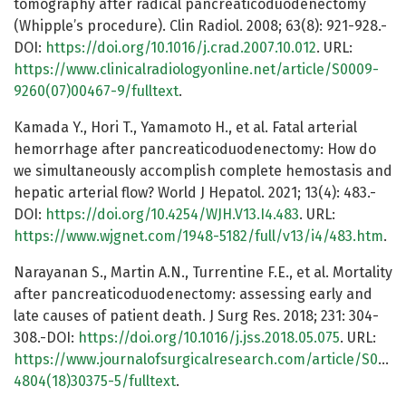
tomography after radical pancreaticoduodenectomy
(Whipple’s procedure). Clin Radiol. 2008; 63(8): 921-928.-
DOI:
https://doi.org/10.1016/j.crad.2007.10.012
. URL:
https://www.clinicalradiologyonline.net/article/S0009-
9260(07)00467-9/fulltext
.
Kamada Y., Hori T., Yamamoto H., et al. Fatal arterial
hemorrhage after pancreaticoduodenectomy: How do
we simultaneously accomplish complete hemostasis and
hepatic arterial flow? World J Hepatol. 2021; 13(4): 483.-
DOI:
https://doi.org/10.4254/WJH.V13.I4.483
. URL:
https://www.wjgnet.com/1948-5182/full/v13/i4/483.htm
.
Narayanan S., Martin A.N., Turrentine F.E., et al. Mortality
after pancreaticoduodenectomy: assessing early and
late causes of patient death. J Surg Res. 2018; 231: 304-
308.-DOI:
https://doi.org/10.1016/j.jss.2018.05.075
. URL:
https://www.journalofsurgicalresearch.com/article/S0022
4804(18)30375-5/fulltext
.