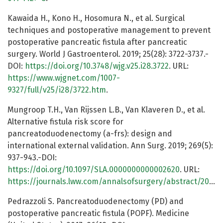
Kawaida H., Kono H., Hosomura N., et al. Surgical
techniques and postoperative management to prevent
postoperative pancreatic fistula after pancreatic
surgery. World J Gastroenterol. 2019; 25(28): 3722-3737.-
DOI:
https://doi.org/10.3748/wjg.v25.i28.3722
. URL:
https://www.wjgnet.com/1007-
9327/full/v25/i28/3722.htm
.
Mungroop T.H., Van Rijssen L.B., Van Klaveren D., et al.
Alternative fistula risk score for
pancreatoduodenectomy (a-frs): design and
international external validation. Ann Surg. 2019; 269(5):
937-943.-DOI:
https://doi.org/10.1097/SLA.0000000000002620
. URL:
https://journals.lww.com/annalsofsurgery/abstract/2019/05000/alternative_fistula_risk_score_for.24.aspx
Pedrazzoli S. Pancreatoduodenectomy (PD) and
postoperative pancreatic fistula (POPF). Medicine