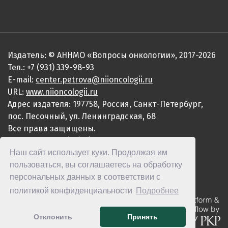
Издатель: © АННМО «Вопросы онкологии», 2017-2026
Тел.: +7 (931) 339-98-93
E-mail:
center.petrova@niioncologii.ru
URL:
www.niioncologii.ru
Адрес издателя: 197758, Россия, Санкт-Петербург,
пос. Песочный, ул. Ленинградская, 68
Все права защищены.
ISSN 0507-3758 (Print)
Наш сайт использует куки. Продолжая им
ISSN 2949-4915 (Online)
пользоваться, вы соглашаетесь на обработку
персональных данных в соответствии с
политикой конфиденциальности
Подробнее
Отклонить
Принять