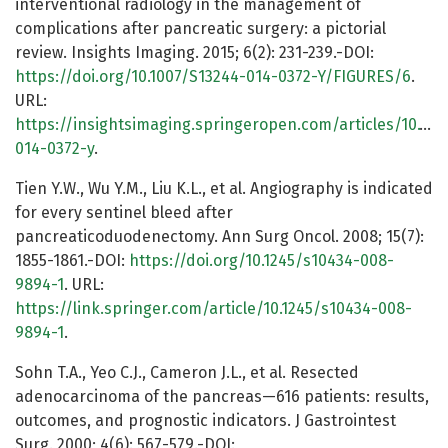
interventional radiology in the management of
complications after pancreatic surgery: a pictorial
review. Insights Imaging. 2015; 6(2): 231-239.-DOI:
https://doi.org/10.1007/S13244-014-0372-Y/FIGURES/6
.
URL:
https://insightsimaging.springeropen.com/articles/10.100
014-0372-y
.
Tien Y.W., Wu Y.M., Liu K.L., et al. Angiography is indicated
for every sentinel bleed after
pancreaticoduodenectomy. Ann Surg Oncol. 2008; 15(7):
1855-1861.-DOI:
https://doi.org/10.1245/s10434-008-
9894-1
. URL:
https://link.springer.com/article/10.1245/s10434-008-
9894-1
.
Sohn T.A., Yeo C.J., Cameron J.L., et al. Resected
adenocarcinoma of the pancreas—616 patients: results,
outcomes, and prognostic indicators. J Gastrointest
Surg. 2000; 4(6): 567-579.-DOI: