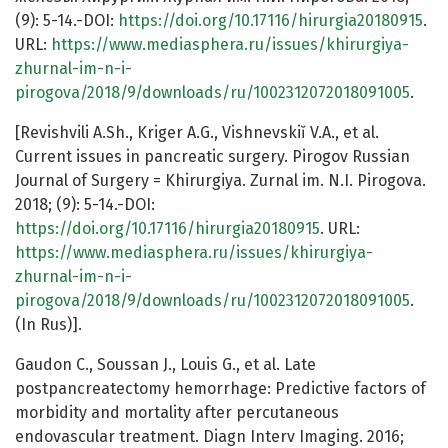
(9): 5-14.-DOI:
https://doi.org/10.17116/hirurgia20180915
.
URL:
https://www.mediasphera.ru/issues/khirurgiya-
zhurnal-im-n-i-
pirogova/2018/9/downloads/ru/1002312072018091005
.
[Revishvili A.Sh., Kriger A.G., Vishnevskiĭ V.A., et al.
Current issues in pancreatic surgery. Pirogov Russian
Journal of Surgery = Khirurgiya. Zurnal im. N.I. Pirogova.
2018; (9): 5-14.-DOI:
https://doi.org/10.17116/hirurgia20180915
. URL:
https://www.mediasphera.ru/issues/khirurgiya-
zhurnal-im-n-i-
pirogova/2018/9/downloads/ru/1002312072018091005
.
(In Rus)].
Gaudon C., Soussan J., Louis G., et al. Late
postpancreatectomy hemorrhage: Predictive factors of
morbidity and mortality after percutaneous
endovascular treatment. Diagn Interv Imaging. 2016;