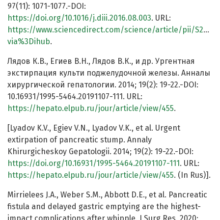
97(11): 1071-1077.-DOI:
https://doi.org/10.1016/j.diii.2016.08.003
. URL:
https://www.sciencedirect.com/science/article/pii/S2211
via%3Dihub
.
Лядов К.В., Егиев В.Н., Лядов В.К., и др. Ургентная
экстирпация культи поджелудочной железы. Анналы
хирургической гепатологии. 2014; 19(2): 19-22.-DOI:
10.16931/1995-5464.20191107-111. URL:
https://hepato.elpub.ru/jour/article/view/455
.
[Lyadov K.V., Egiev V.N., Lyadov V.K., et al. Urgent
extirpation of pancreatic stump. Annaly
Khirurgicheskoy Gepatologii. 2014; 19(2): 19-22.-DOI:
https://doi.org/10.16931/1995-5464.20191107-111
. URL:
https://hepato.elpub.ru/jour/article/view/455
. (In Rus)].
Mirrielees J.A., Weber S.M., Abbott D.E., et al. Pancreatic
fistula and delayed gastric emptying are the highest-
impact complications after whipple. J Surg Res. 2020;