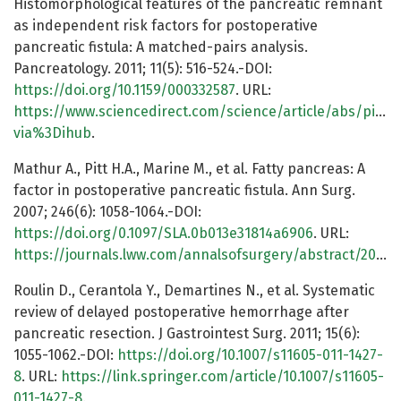
Histomorphological features of the pancreatic remnant
as independent risk factors for postoperative
pancreatic fistula: A matched-pairs analysis.
Pancreatology. 2011; 11(5): 516-524.-DOI:
https://doi.org/10.1159/000332587
. URL:
https://www.sciencedirect.com/science/article/abs/pii/S
via%3Dihub
.
Mathur A., Pitt H.A., Marine M., et al. Fatty pancreas: A
factor in postoperative pancreatic fistula. Ann Surg.
2007; 246(6): 1058-1064.-DOI:
https://doi.org/0.1097/SLA.0b013e31814a6906
. URL:
https://journals.lww.com/annalsofsurgery/abstract/2007/12000/fatty_pancreas__a_factor_in_postoperative.21.aspx
Roulin D., Cerantola Y., Demartines N., et al. Systematic
review of delayed postoperative hemorrhage after
pancreatic resection. J Gastrointest Surg. 2011; 15(6):
1055-1062.-DOI:
https://doi.org/10.1007/s11605-011-1427-
8
. URL:
https://link.springer.com/article/10.1007/s11605-
011-1427-8
.