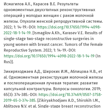
Исмагилов А.Х., Карасев В.Е. Результаты
одномоментных двухэтапных реконструктивных
операций у молодых женщин с раком молочной
железы. Опухоли женской репродуктивной системы.
2022; 1: 14-19.-DOI:
https://doi.org/10.17650/1994-4098-
2022-18-1-14-19
. [Ismagilov A.Kh., Karasev V.E. Results of
single-stage two-stage reconstructive surgeries in
young women with breast cancer. Tumors of the Female
Reproductive System. 2022; 1: 14-19.-DOI:
https://doi.org/10.17650/1994-4098-2022-18-1-14-19
(In
Rus)].
Зикиряходжаев А.Д., Широких И.М., Аблицова Н.В., et
al. Одномоментная реконструкция молочной железы
и послеоперационная лучевая терапия: развитие
капсульной контрактуры. Вопросы онкологии. 2019;
65(3): 374-385.-DOI:
https://doi.org/10.37469/0507-3758-
2019-65-3-374-385
. [Zikiryakhodjaev A.D., Shirokih I.M.,
Ablitsova N.V. et al. Single-stage breast reconstruction