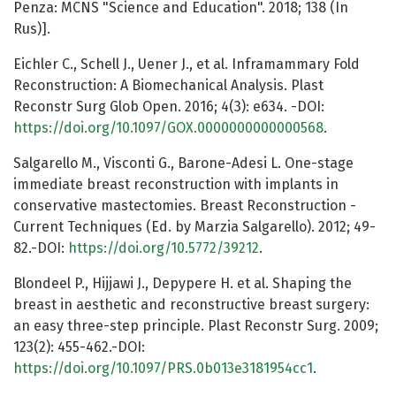
Penza: MCNS "Science and Education". 2018; 138 (In
Rus)].
Eichler C., Schell J., Uener J., et al. Inframammary Fold
Reconstruction: A Biomechanical Analysis. Plast
Reconstr Surg Glob Open. 2016; 4(3): e634. -DOI:
https://doi.org/10.1097/GOX.0000000000000568
.
Salgarello M., Visconti G., Barone-Adesi L. One-stage
immediate breast reconstruction with implants in
conservative mastectomies. Breast Reconstruction -
Current Techniques (Ed. by Marzia Salgarello). 2012; 49-
82.-DOI:
https://doi.org/10.5772/39212
.
Blondeel P., Hijjawi J., Depypere H. et al. Shaping the
breast in aesthetic and reconstructive breast surgery:
an easy three-step principle. Plast Reconstr Surg. 2009;
123(2): 455-462.-DOI:
https://doi.org/10.1097/PRS.0b013e3181954cc1
.