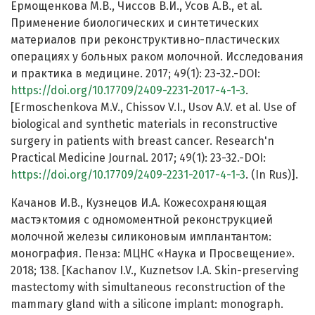
Ермощенкова М.В., Чиссов В.И., Усов А.В., et al.
Применение биологических и синтетических
материалов при реконструктивно-пластических
операциях у больных раком молочной. Исследования
и практика в медицине. 2017; 49(1): 23-32.-DOI:
https://doi.org/10.17709/2409-2231-2017-4-1-3
.
[Ermoschenkova M.V., Chissov V.I., Usov A.V. et al. Use of
biological and synthetic materials in reconstructive
surgery in patients with breast cancer. Research'n
Practical Medicine Journal. 2017; 49(1): 23-32.-DOI:
https://doi.org/10.17709/2409-2231-2017-4-1-3
. (In Rus)].
Качанов И.В., Кузнецов И.А. Кожесохраняющая
мастэктомия с одномоментной реконструкцией
молочной железы силиконовым имплантантом:
монография. Пенза: МЦНС «Наука и Просвещение».
2018; 138. [Kachanov I.V., Kuznetsov I.A. Skin-preserving
mastectomy with simultaneous reconstruction of the
mammary gland with a silicone implant: monograph.