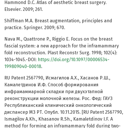
Hammond D.C. Atlas of aesthetic breast surgery.
Elsevier. 2009; 261.
Shiffman M.A. Breast augmentation, principles and
practice. Springer. 2009; 670.
Nava M., Quattrone P., Riggio E. Focus on the breast
fascial system: a new approach for the inframammary
fold reconstruction. Plast Reconstr Surg. 1998; 102(4):
1034-1045.-DOI:
https://doi.org/10.1097/00006534-
199809040-00018
.
RU Patent 2567790, Исмагилов А.Х., Хасанов Р.Ш.,
Камалетдинов И.Ф. Способ формирования
инфрамаммарной складки при двухэтапной
реконструкции молочной железы. Рос. Фед: ГАУЗ
Республиканский клинический онкологический
диспансер МЗ РТ. Опубл. 10.11.2015. [RU Patent 2567790,
Ismagilov A.Kh., Khasanov R.Sh., Kamaletdinov I.F. A
method for forming an inframammary fold during two-