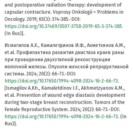
and postoperative radiation therapy: development of
capsular contracture. Voprosy Onkologii = Problems in
Oncology. 2019; 65(3): 374-385.-DOI:
https://doi.org/10.37469/0507-3758-2019-65-3-374-385
(In Rus)].
Исмагилов А.Х., Камалетдинов И.Ф., Ахметзянов А.М.,
et al. Профилактика развития диастаза краев раны
при проведении двухэтапной реконструкции
молочной железы. Опухоли женской репродуктивной
системы. 2024; 20(2): 66-73.-DOI:
https://doi.org/10.17650/1994-4098-2024-16-2-66-73
.
[Ismagilov A.Kh., Kamaletdinov I.F., Akhmetzyanov A.M.,
et al. Prevention of wound edge diastasis development
during two-stage breast reconstruction. Tumors of the
Female Reproductive System. 2024; 20(2): 66-73.-DOI:
https://doi.org/10.17650/1994-4098-2024-16-2-66-73
. (In
Rus)].