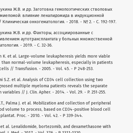
убукина Ж.В. и др. Заготовка гемопоэтических стволовых
 миеломой: влияние леналидомида в индукционной
линическая онкогематология. - 2018. - № 2. - С. 192-197.
убукина Ж.В. и др. Факторы, ассоциированные с
влением аутотрансплантата у больных множественной
логия. - 2019. - С. 32-36.
h K. et al. Large-volume leukapheresis yields more viable
 than normal-volume leukapheresis, especially in patients
ls // Transfusion. - 2005. - Vol. 45. - P 248-253.
S.Z. et al. Analysis of CD34 cell collection using two
agnosed multiple myeloma patients reveals the separate
ariables // J. Clin. Apher. - 2014. - Vol. 29. - P. 251-255.
., Palma J. et al. Mobilization and collection of peripheral
ood volume to process, based on CD34-positive blood cell
plantat. Proc. - 2010. - Vol. 42. - P 339-344.
C. et al. Lenalidomide, bortezomib, and dexamethasone with
l. J. Med. - 2017. - Vol. 376. - P 1311-1320.