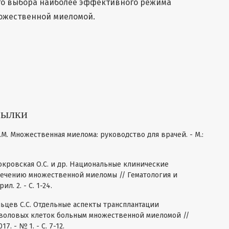
го выбора наиболее эффективного режима
ожественной миеломой.
сылки
.М. Множественная миелома: руководство для врачей. - М.:
Покровская О.С. и др. Национальные клинические
лечению множественной миеломы // Гематология и
л. 2. - С. 1-24.
ельцев С.С. Отдельные аспекты трансплантации
тволовых клеток больным множественной миеломой //
. - № 1. - С. 7-12.