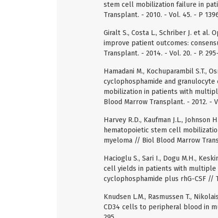
stem cell mobilization failure in 
Transplant. - 2010. - Vol. 45. - P 139
Giralt S., Costa L., Schriber J. et al
improve patient outcomes: consens
Transplant. - 2014. - Vol. 20. - P. 295
Hamadani M., Kochuparambil S.T., Os
cyclophosphamide and granulocyte c
mobilization in patients with multip
Blood Marrow Transplant. - 2012. - Vo
Harvey R.D., Kaufman J.L., Johnson H
hematopoietic stem cell mobilization 
myeloma // Biol Blood Marrow Transpl
Hacioglu S., Sari I., Dogu M.H., Kes
cell yields in patients with multip
cyclophosphamide plus rhG-CSF // Tra
Knudsen L.M., Rasmussen T., Nikolais
CD34 cells to peripheral blood in mu
295.