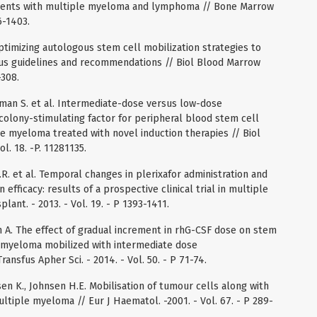
patients with multiple myeloma and lymphoma // Bone Marrow
6-1403.
. Optimizing autologous stem cell mobilization strategies to
us guidelines and recommendations // Biol Blood Marrow
-308.
man S. et al. Intermediate-dose versus low-dose
olony-stimulating factor for peripheral blood stem cell
le myeloma treated with novel induction therapies // Biol
l. 18. -P. 11281135.
.R. et al. Temporal changes in plerixafor administration and
efficacy: results of a prospective clinical trial in multiple
ant. - 2013. - Vol. 19. - P 1393-1411.
kin A. The effect of gradual increment in rhG-CSF dose on stem
le myeloma mobilized with intermediate dose
nsfus Apher Sci. - 2014. - Vol. 50. - P 71-74.
en K., Johnsen H.E. Mobilisation of tumour cells along with
ltiple myeloma // Eur J Haematol. -2001. - Vol. 67. - P 289-