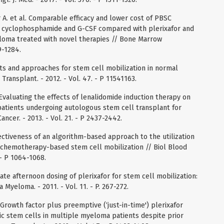
r A. et al. Comparable efficacy and lower cost of PBSC
e cyclophosphamide and G-CSF compared with plerixafor and
eloma treated with novel therapies // Bone Marrow
9-1284.
ts and approaches for stem cell mobilization in normal
ransplant. - 2012. - Vol. 47. - P 11541163.
l. Evaluating the effects of lenalidomide induction therapy on
 patients undergoing autologous stem cell transplant for
cer. - 2013. - Vol. 21. - P 2437-2442.
ffectiveness of an algorithm-based approach to the utilization
g chemotherapy-based stem cell mobilization // Biol Blood
 - P 1064-1068.
 Late afternoon dosing of plerixafor for stem cell mobilization:
 Myeloma. - 2011. - Vol. 11. - P. 267-272.
l. Growth factor plus preemptive (‘just-in-time') plerixafor
c stem cells in multiple myeloma patients despite prior