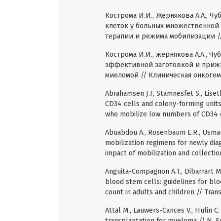
Кострома И.И., Жернякова А.А., Ч
клеток у больных множественной
терапии и режима мобилизации // К
Кострома И.И., жернякова А.А., Ч
эффективной заготовкой и прижи
миеломой // Клиническая онкогемато
Abrahamsen J.F, Stamnesfet S., Liset
CD34 cells and colony-forming units
who mobilize low numbers of CD34 cel
Abuabdou A., Rosenbaum E.R., Usmani 
mobilization regimens for newly di
impact of mobilization and collection v
Anguita-Compagnon A.T., Dibarrart M.T
blood stem cells: guidelines for bl
count in adults and children // Trans
Attal M., Lauwers-Cances V., Hulin 
transplantation for myeloma // N. Eng