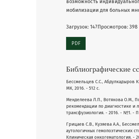
возможность индивидуально
мобилизации для больных мн
Загрузок: 147
Просмотров: 398
PDF
Библиографические с
Бессмельцев С.С., Абдулкадыров К
МК, 2016. - 512 с.
Менделеева Л.П., Вотякова О.М., 
рекомендации по диагностике и 
трансфузиология. - 2016. - №1. - При
Грицаев С.В., Кузяева А.А., Бессм
аутологичных гемопоэтических с
Клиническая онкогематология. - 2017