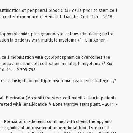
uantification of peripheral blood CD34 cells prior to stem cell
e center experience // Hematol. Transfus Cell Ther. - 2018. -
 Cyclophosphamide plus granulocyte-colony stimulating factor
tion in patients with multiple myeloma // J Clin Apher. -
Stem cell mobilization with cyclophosphamide overcomes the
therapy on stem cell collection in multiple myeloma // Biol
ol. 14. - P 795-798.
. et al. Insights on multiple myeloma treatment strategies //
t al. Plerixafor (Mozobil) for stem cell mobilization in patients
eated with lenalidomide // Bone Marrow Transplant. - 2011. -
t al. Plerixafor on-demand combined with chemotherapy and
or: significant improvement in peripheral blood stem cells