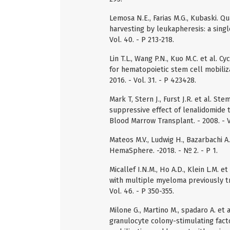
Lemosa N.E., Farias M.G., Kubaski. Q
harvesting by leukapheresis: a singl
Vol. 40. - P 213-218.
Lin T.L., Wang P.N., Kuo M.C. et al.
for hematopoietic stem cell mobiliza
2016. - Vol. 31. - P 423428.
Mark T, Stern J., Furst J.R. et al. 
suppressive effect of lenalidomide 
Blood Marrow Transplant. - 2008. - V
Mateos M.V., Ludwig H., Bazarbachi A
HemaSphere. -2018. - № 2. - P 1.
Micallef I.N.M., Ho A.D., Klein L.M. e
with multiple myeloma previously tr
Vol. 46. - P 350-355.
Milone G., Martino M., spadaro A. e
granulocyte colony-stimulating fact