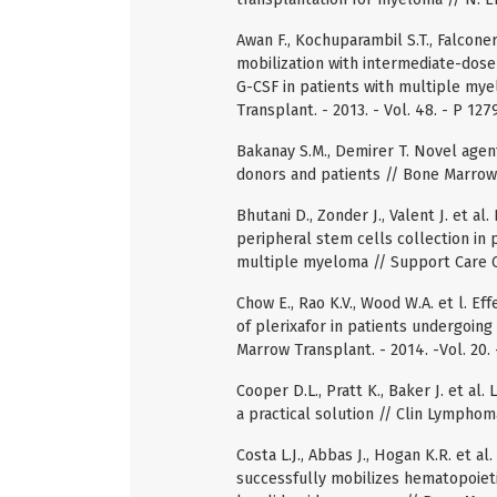
Awan F., Kochuparambil S.T., Falcone
mobilization with intermediate-dos
G-CSF in patients with multiple my
Transplant. - 2013. - Vol. 48. - P 127
Bakanay S.M., Demirer T. Novel agen
donors and patients // Bone Marrow T
Bhutani D., Zonder J., Valent J. et a
peripheral stem cells collection in
multiple myeloma // Support Care Can
Chow E., Rao K.V., Wood W.A. et l. E
of plerixafor in patients undergoin
Marrow Transplant. - 2014. -Vol. 20.
Cooper D.L., Pratt K., Baker J. et al.
a practical solution // Clin Lymphoma
Costa L.J., Abbas J., Hogan K.R. et a
successfully mobilizes hematopoieti