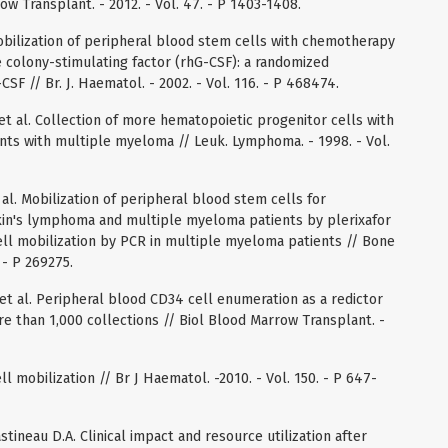
w Transplant. - 2012. - Vol. 47. - P 1403-1408.
 Mobilization of peripheral blood stem cells with chemotherapy
colony-stimulating factor (rhG-CSF): a randomized
CSF // Br. J. Haematol. - 2002. - Vol. 116. - P 468474.
. et al. Collection of more hematopoietic progenitor cells with
nts with multiple myeloma // Leuk. Lymphoma. - 1998. - Vol.
 al. Mobilization of peripheral blood stem cells for
in's lymphoma and multiple myeloma patients by plerixafor
ll mobilization by PCR in multiple myeloma patients // Bone
 - P 269275.
et al. Peripheral blood CD34 cell enumeration as a redictor
ore than 1,000 collections // Biol Blood Marrow Transplant. -
l mobilization // Br J Haematol. -2010. - Vol. 150. - P 647-
Gastineau D.A. Clinical impact and resource utilization after