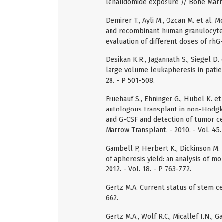
lenalidomide exposure // Bone Marro
Demirer T., Ayli M., Ozcan M. et al.
and recombinant human granulocyte 
evaluation of different doses of rhG-
Desikan K.R., Jagannath S., Siegel D
large volume leukapheresis in patie
28. - P 501-508.
Fruehauf S., Ehninger G., Hubel K. et
autologous transplant in non-Hodgk
and G-CSF and detection of tumor ce
Marrow Transplant. - 2010. - Vol. 45.
Gambell P, Herbert K., Dickinson M. 
of apheresis yield: an analysis of m
2012. - Vol. 18. - P 763-772.
Gertz M.A. Current status of stem cel
662.
Gertz M.A., Wolf R.C., Micallef I.N., 