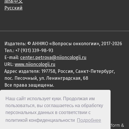
简体中文
Русский
Издатель: © АННМО «Вопросы онкологии», 2017-2026
Тел.: +7 (931) 339-98-93
E-mail:
center.petrova@niioncologii.ru
URL:
www.niioncologii.ru
Адрес издателя: 197758, Россия, Санкт-Петербург,
пос. Песочный, ул. Ленинградская, 68
Все права защищены.
ISSN 0507-3758 (Print)
Наш сайт использует куки. Продолжая им
ISSN 2949-4915 (Online)
пользоваться, вы соглашаетесь на обработку
персональных данных в соответствии с
политикой конфиденциальности
Подробнее