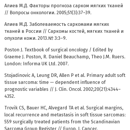
Алиев М.Д. Факторы прогноза сарком мягких тканей
// Вопросы онкологии. 2005;51(3):37–39.
Алиев М.Д. Заболеваемость саркомами мягких
тканей в России // Саркомы костей, мягких тканей и
опухоли кожи. 2013.№ 3:3–9.
Poston J. Textbook of surgical oncology / Edited by
Graeme J. Poston, R. Daniel Beauchamp, Theo J.M. Ruers.
London: Informa UK Ltd. 2007.
Stojadinovic A, Leung DR, Allen P et al. Primary adult soft
tissue sarcoma: time — dependent influence of
prognostic variables // J. Clin. Oncol. 2002;20(21):4344–
4352.
Trovik CS, Bauer HC, Alvegard TA et al. Surgical margins,
local recurrence and metastasis in soft tissue sarcomas:
559 surgically treated patients from the Scandinavian
Sarcoma Group Register // Europ. J. Cancer.