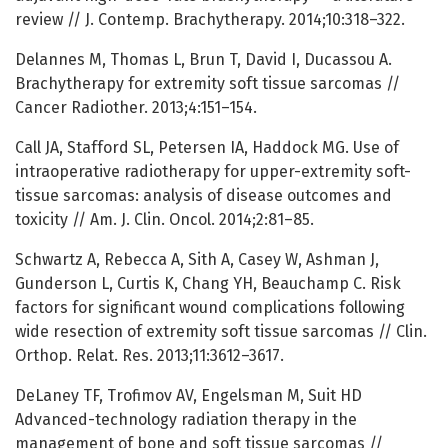
review // J. Contemp. Brachytherapy. 2014;10:318–322.
Delannes M, Thomas L, Brun T, David I, Ducassou A.
Brachytherapy for extremity soft tissue sarcomas //
Cancer Radiother. 2013;4:151–154.
Call JA, Stafford SL, Petersen IA, Haddock MG. Use of
intraoperative radiotherapy for upper-extremity soft-
tissue sarcomas: analysis of disease outcomes and
toxicity // Am. J. Clin. Oncol. 2014;2:81–85.
Schwartz A, Rebecca A, Sith A, Casey W, Ashman J,
Gunderson L, Curtis K, Chang YH, Beauchamp C. Risk
factors for significant wound complications following
wide resection of extremity soft tissue sarcomas // Clin.
Orthop. Relat. Res. 2013;11:3612–3617.
DeLaney TF, Trofimov AV, Engelsman M, Suit HD
Advanced-technology radiation therapy in the
management of bone and soft tissue sarcomas //