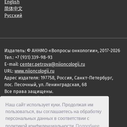
English
简体中文
Русский
Издатель: © АННМО «Вопросы онкологии», 2017-2026
Тел.: +7 (931) 339-98-93
E-mail:
center.petrova@niioncologii.ru
URL:
www.niioncologii.ru
Адрес издателя: 197758, Россия, Санкт-Петербург,
пос. Песочный, ул. Ленинградская, 68
Все права защищены.
ISSN 0507-3758 (Print)
Наш сайт использует куки. Продолжая им
ISSN 2949-4915 (Online)
пользоваться, вы соглашаетесь на обработку
персональных данных в соответствии с
политикой конфиденциальности
Подробнее