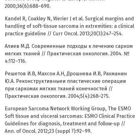
2000;36(6):688–690.
Kandel R, Coakley N, Werier J et al. Surgical margins and
handling of soft-tissue sarcoma in extremities: a clinical
practice guideline // Curr Oncol. 2013;20(3):247–254.
Алиев М.Д. Современные подходы к лечению сарком
мягких тканей // Практическая онкология. 2004. №
4:112–116.
Решетов И.В, Махсон А.Н, Дрошнева И.В, Рахманин
Ю.А. Реконструктивныеи пластические операции
при саркомах мягких тканей конечностей //
Практическая онкология. 2004;5(4):268–275.
European Sarcoma Network Working Group, The ESMO
Soft tissue and visceral sarcomas: ESMO Clinical Practice
Guidelines for diagnosis, treatment and follow-up //
Ann. of Oncol. 2012;23 (suppl 7):92–99.