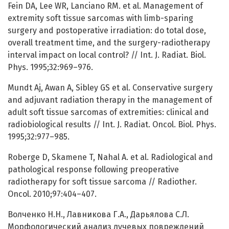
Fein DA, Lee WR, Lanciano RM. et al. Management of
extremity soft tissue sarcomas with limb-sparing
surgery and postoperative irradiation: do total dose,
overall treatment time, and the surgery-radiotherapy
interval impact on local control? // Int. J. Radiat. Biol.
Phys. 1995;32:969–976.
Mundt Aj, Awan A, Sibley GS et al. Conservative surgery
and adjuvant radiation therapy in the management of
adult soft tissue sarcomas of extremities: clinical and
radiobiological results // Int. J. Radiat. Oncol. Biol. Phys.
1995;32:977–985.
Roberge D, Skamene T, Nahal A. et al. Radiological and
pathological response following preoperative
radiotherapy for soft tissue sarcoma // Radiother.
Oncol. 2010;97:404–407.
Волченко Н.Н., Лавникова Г.А., Дарьялова С.Л.
Морфологический анализ лучевых повреждений