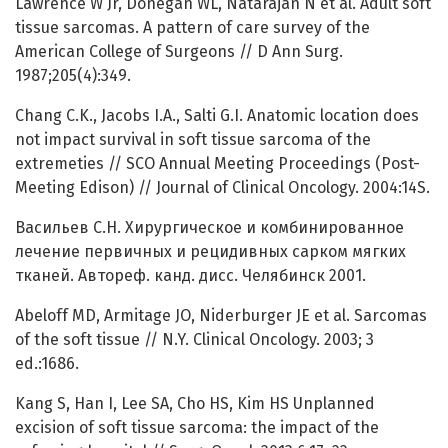
Lawrence W Jr, Donegan WL, Natarajan N et al. Adult soft
tissue sarcomas. A pattern of care survey of the
American College of Surgeons // D Ann Surg.
1987;205(4):349.
Chang C.K., Jacobs I.A., Salti G.I. Anatomic location does
not impact survival in soft tissue sarcoma of the
extremeties // SCO Annual Meeting Proceedings (Post-
Meeting Edison) // Journal of Clinical Oncology. 2004:14S.
Васильев С.Н. Хирургическое и комбинированное
лечение первичных и рецидивных сарком мягких
тканей. Автореф. канд. дисс. Челябинск 2001.
Abeloff MD, Armitage JO, Niderburger JE et al. Sarcomas
of the soft tissue // N.Y. Clinical Oncology. 2003; 3
ed.:1686.
Kang S, Han I, Lee SA, Cho HS, Kim HS Unplanned
excision of soft tissue sarcoma: the impact of the