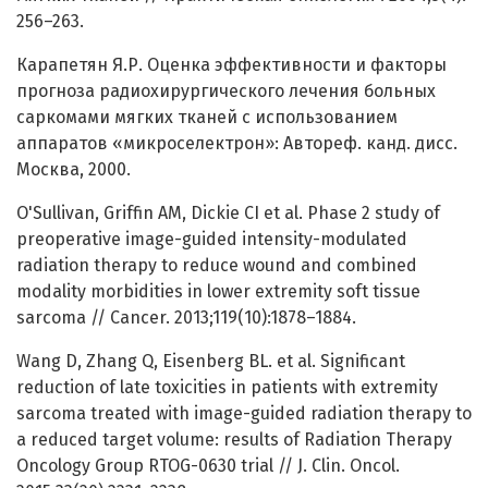
256–263.
Карапетян Я.Р. Оценка эффективности и факторы
прогноза радиохирургического лечения больных
саркомами мягких тканей с использованием
аппаратов «микроселектрон»: Автореф. канд. дисс.
Москва, 2000.
O'Sullivan, Griffin AM, Dickie CI et al. Phase 2 study of
preoperative image-guided intensity-modulated
radiation therapy to reduce wound and combined
modality morbidities in lower extremity soft tissue
sarcoma // Cancer. 2013;119(10):1878–1884.
Wang D, Zhang Q, Eisenberg BL. et al. Significant
reduction of late toxicities in patients with extremity
sarcoma treated with image-guided radiation therapy to
a reduced target volume: results of Radiation Therapy
Oncology Group RTOG-0630 trial // J. Clin. Oncol.