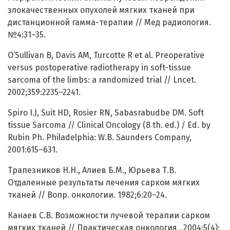
злокачественных опухолей мягких тканей при
дистанционной гамма-терапии // Мед радиология.
№4:31–35.
O’Sullivan B, Davis AМ, Turcotte R et al. Preoperative
versus postoperative radiotherapy in soft-tissue
sarcoma of the limbs: a randomized trial // Lncet.
2002;359:2235–2241.
Spiro I.J, Suit HD, Rosier RN, Sabasrabudbe DM. Soft
tissue Sarcoma // Clinical Oncology (8 th. ed.) / Ed. by
Rubin Ph. Philadelphia: W.B. Saunders Company,
2001:615–631.
Трапезников Н.Н., Алиев Б.М., Юрьева Т.В.
Отдаленные результаты лечения сарком мягких
тканей // Вопр. онкологии. 1982;6:20–24.
Канаев С.В. Возможности лучевой терапии сарком
мягких тканей // Практическая онкология . 2004;5(4):