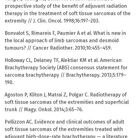
prospective study of the benefit of adjuvant radiation
therapy in the treatment of soft tissue sarcomas of the
extremity // J. Clin. Oncol. 1998;16:197–203.
Bonvalot S, Rimareix F, Paumier A et al. What is new in
the local approach of limb sarcomas and desmoid
tumours? // Cancer Radiother. 2010;10:455–459.
Holloway CL, Delaney TF, Alektiar KM et al. American
Brachytherapy Society (ABS) consensus statement for
sarcoma brachytherapy // Brachytherapy. 2013;5:179–
190.
Agoston P, Kliton J, Matrai Z, Polgar C. Radiotherapy of
soft tissue sarcomas of the extremities and superficial
trunk // Magy. Onkol. 2014;3:65–76.
Pellizzon AC. Evidence and clinical outcomes of adult
soft tissue sarcomas of the extremities treated with
adjuvant high-dose-rate brachytherapy — a literature