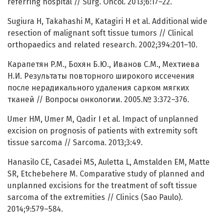
referring hospital // Surg. Oncol. 2013;6:17–22.
Sugiura H, Takahashi M, Katagiri H et al. Additional wide
resection of malignant soft tissue tumors // Clinical
orthopaedics and related research. 2002;394:201–10.
Карапетян P.M., Бохян Б.Ю., Иванов С.М., Мехтиева
Н.И. Результаты повторного широкого иссечения
после нерадикального удаления сарком мягких
тканей // Вопросы онкологии. 2005.№ 3:372–376.
Umer HM, Umer M, Qadir I et al. Impact of unplanned
excision on prognosis of patients with extremity soft
tissue sarcoma // Sarcoma. 2013;3:49.
Hanasilo CE, Casadei MS, Auletta L, Amstalden EM, Matte
SR, Etchebehere M. Comparative study of planned and
unplanned excisions for the treatment of soft tissue
sarcoma of the extremities // Clinics (Sao Paulo).
2014;9:579–584.