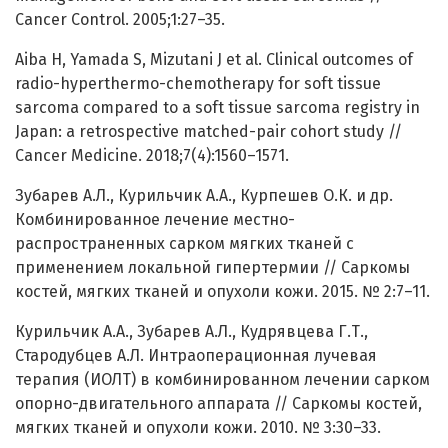
Cancer Control. 2005;1:27–35.
Aiba H, Yamada S, Mizutani J et al. Clinical outcomes of
radio-hyperthermo-chemotherapy for soft tissue
sarcoma compared to a soft tissue sarcoma registry in
Japan: a retrospective matched-pair cohort study //
Cancer Medicine. 2018;7(4):1560–1571.
Зубарев А.Л., Курильчик А.А., Курпешев О.К. и др.
Комбинированное лечение местно-
распространенных сарком мягких тканей с
применением локальной гипертермии // Саркомы
костей, мягких тканей и опухоли кожи. 2015. № 2:7–11.
Курильчик А.А., Зубарев А.Л., Кудрявцева Г.Т.,
Стародубцев А.Л. Интраоперационная лучевая
терапия (ИОЛТ) в комбинированном лечении сарком
опорно-двигательного аппарата // Саркомы костей,
мягких тканей и опухоли кожи. 2010. № 3:30–33.