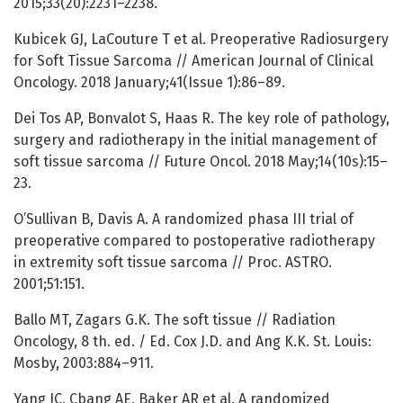
2015;33(20):2231–2238.
Kubicek GJ, LaCouture T et al. Preoperative Radiosurgery
for Soft Tissue Sarcoma // American Journal of Clinical
Oncology. 2018 January;41(Issue 1):86–89.
Dei Tos AP, Bonvalot S, Haas R. The key role of pathology,
surgery and radiotherapy in the initial management of
soft tissue sarcoma // Future Oncol. 2018 May;14(10s):15–
23.
O’Sullivan B, Davis A. A randomized phasa III trial of
preoperative compared to postoperative radiotherapy
in extremity soft tissue sarcoma // Proc. ASTRO.
2001;51:151.
Ballo MT, Zagars G.K. The soft tissue // Radiation
Oncology, 8 th. ed. / Ed. Cox J.D. and Ang K.K. St. Louis:
Mosby, 2003:884–911.
Yang JC, Cbang AE, Baker AR et al. A randomized