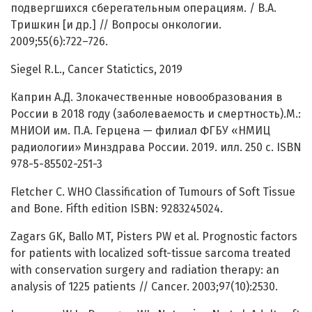
подвергшихся сберегательным операциям. / В.А.
Тришкин [и др.] // Вопросы онкологии.
2009;55(6):722–726.
Siegel R.L., Cancer Statictics, 2019
Каприн А.Д. Злокачественные новообразования в
России в 2018 году (заболеваемость и смертность).М.:
МНИОИ им. П.А. Герцена — филиал ФГБУ «НМИЦ
радиологии» Минздрава России. 2019. илл. 250 с. ISBN
978-5-85502-251-3
Fletcher C. WHO Classification of Tumours of Soft Tissue
and Bone. Fifth edition ISBN: 9283245024.
Zagars GK, Ballo MT, Pisters PW et al. Prognostic factors
for patients with localized soft-tissue sarcoma treated
with conservation surgery and radiation therapy: an
analysis of 1225 patients // Cancer. 2003;97(10):2530.