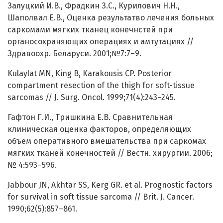
Залуцкий И.В., Фрадкин З.С., Курилович Н.Н.,
Шаполвал Е.В., Оценка результатво лечения больных
саркомами мягких тканец конечнстей при
органосохраняющих операциях и амтутациях //
Здравоохр. Беларуси. 2001;№7:7–9.
Kulaylat MN, King B, Karakousis CP. Posterior
compartment resection of the thigh for soft-tissue
sarcomas // J. Surg. Oncol. 1999;71(4):243–245.
Гафтон Г.И., Тришкина Е.В. Сравнительная
клиническая оценка факторов, определяющих
объем оперативного вмешательства при саркомах
мягких тканей конечностей // Вестн. хирургии. 2006;
№ 4:593–596.
Jabbour JN, Akhtar SS, Kerg GR. et al. Prognostic factors
for survival in soft tissue sarcoma // Brit. J. Cancer.
1990;62(5):857–861.