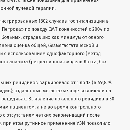
ия СМТ, а также показания для применения
онной лучевой терапии.
гистрированных 1802 случаев госпитализации в
 Петрова» по поводу СМТ конечностей с 2004 по
3 больных, страдавших как минимум от одного
нена оценка общей, безметастатической и
 с использованием однофакторного (метод
ого анализа (регрессионная модель Кокса, Cox
ьных рецидивов варьировало от 1 до 12 (в 49,8 %
идив); отдаленные метастазы чаще возникали на
) рецидивах. Выявление локального рецидива в 50
мим пациентом, а не во время контрольного
о с отсутствием четких рекомендаций после
), при этом рутинное применение УЗИ позволило