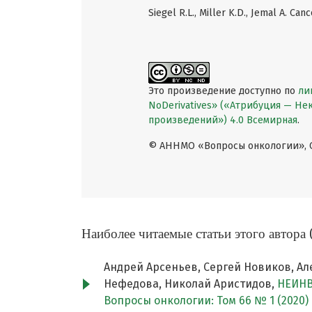
Siegel R.L., Miller K.D., Jemal A. Cance
Это произведение доступно по
ли
NoDerivatives» («Атрибуция — Н
произведений») 4.0 Всемирная
.
© АННМО «Вопросы онкологии», Co
Наиболее читаемые статьи этого автора 
Андрей Арсеньев, Сергей Новиков, Алек
Нефедова, Николай Аристидов,
НЕИНВ
Вопросы онкологии: Том 66 № 1 (2020)