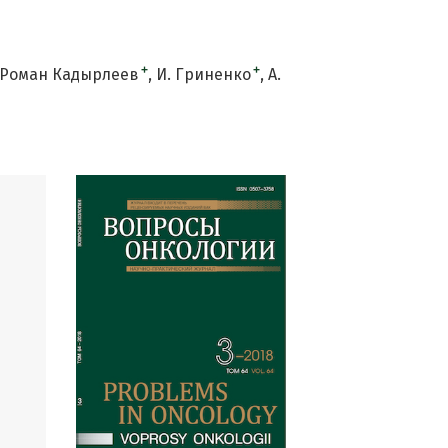
+
+
Роман Кадырлеев
И. Гриненко
А.