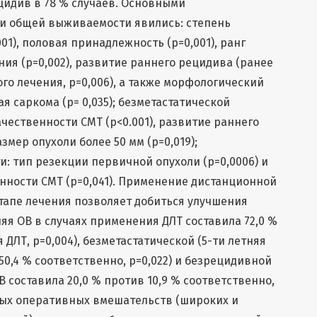
цидив в 78 % случаев. Основными
и общей выживаемости явились: степень
01), половая принадлежность (p=0,001), ранг
ия (p=0,002), развитие раннего рецидива (ранее
го лечения, p=0,006), а также морфологический
я саркома (p= 0,035); безметастатической
чественности СМТ (p<0.001), развитие раннего
азмер опухоли более 50 мм (p=0,019);
 тип резекции первичной опухоли (p=0,0006) и
нности СМТ (p=0,041). Применение дистанционной
тапе лечения позволяет добиться улучшения
яя ОВ в случаях применения ДЛТ составила 72,0 %
 ДЛТ, p=0,004), безметастатической (5-ти летняя
50,4 % соответственно, p=0,022) и безрецидивной
 составила 20,0 % против 10,9 % соответственно,
ных оперативных вмешательств (широких и