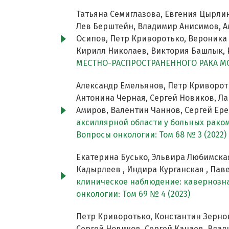
Татьяна Семиглазова, Евгения Цырлин
Лев Берштейн, Владимир Анисимов, Ал
Осипов, Петр Криворотько, Вероника 
Кирилл Николаев, Виктория Башлык, 
МЕСТНО-РАСПРОСТРАНЕННОГО РАКА 
Александр Емельянов, Петр Криворот
Антонина Черная, Сергей Новиков, Ла
Амиров, Валентин Чаннов, Сергей Ер
аксиллярной области у больных рако
Вопросы онкологии: Том 68 № 3 (2022)
Екатерина Бусько, Эльвира Любимская
Кадырлеев , Индира Курганская , Паве
клиническое наблюдение: кавернозн
онкологии: Том 69 № 4 (2023)
Петр Криворотько, Константин Зернов
Сергей Новиков, Сергей Канаев, Влад