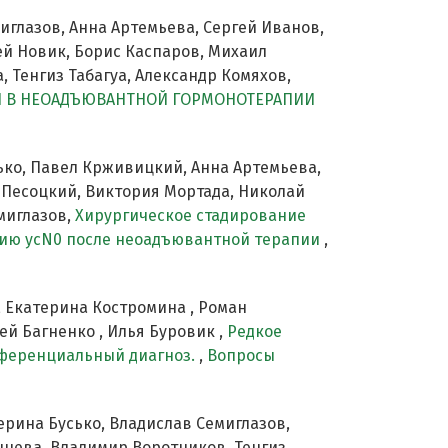
иглазов, Анна Артемьева, Сергей Иванов,
ей Новик, Борис Каспаров, Михаил
 Тенгиз Табагуа, Александр Комяхов,
 В НЕОАДЪЮВАНТНОЙ ГОРМОНОТЕРАПИИ
ько, Павел Крживицкий, Анна Артемьева,
н Песоцкий, Виктория Мортада, Николай
миглазов,
Хирургическое стадирование
рию ycN0 после неоадъювантной терапии
,
, Екатерина Костромина , Роман
ей Багненко , Илья Буровик ,
Редкое
фференциальный диагноз.
,
Вопросы
ерина Бусько, Владислав Семиглазов,
нцева, Владимир Воротников, Тенгиз