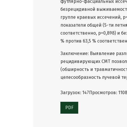
футлярно-фасциальных иссеч
безрецидивной выживаемости (
группе краевых иссечений, p=
показатели общей (5-ти летня
соответственно, p=0,898) и б
% против 63,5 % соответствен
Заключение: Выявление разл
рецидивирующих СМТ позволя
(обширность и травматичност
целесообразность лучевой те
Загрузок: 147
Просмотров: 110
PDF