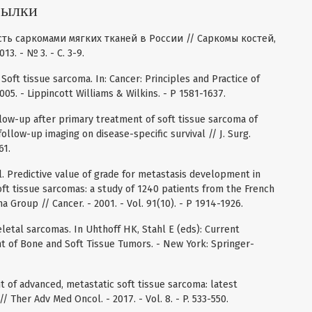
сылки
ость саркомами мягких тканей в России // Саркомы костей,
3. - № 3. - С. 3-9.
. Soft tissue sarcoma. In: Cancer: Principles and Practice of
005. - Lippincott Williams & Wilkins. - P 1581-1637.
Follow-up after primary treatment of soft tissue sarcoma of
ollow-up imaging on disease-specific survival // J. Surg.
61.
t al. Predictive value of grade for metastasis development in
oft tissue sarcomas: a study of 1240 patients from the French
 Group // Cancer. - 2001. - Vol. 91(10). - P 1914-1926.
letal sarcomas. In Uhthoff HK, Stahl E (eds): Current
t of Bone and Soft Tissue Tumors. - New York: Springer-
nt of advanced, metastatic soft tissue sarcoma: latest
// Ther Adv Med Oncol. - 2017. - Vol. 8. - P. 533-550.