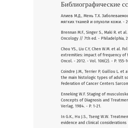
Библиографические с
Алиев М.Д., Мень Т.Х. Заболеваем
мягких тканей и опухоли кожи. - 201
Brennan M.F., Singer S., Maki R. et al
Oncology // 7th ed. - Philadelphia, 2
Chou YS., Liu C.Y, Chen W.M. et al. 
extremities: impact of frequency of f
Oncol. - 2012. - Vol. 106(2). - P. 155-1
Coindre J.M., Terrier P, Guillou L. e
the main histologic types of adult s
Federation of Cancer Centers Sarcoma
Enneking W.F. Staging of musculoske
Concepts of Diagnosis and Treatmen
Verlag, 1984. - P. 1-21.
In G.K., Hu J.S., Tseng W.W. Treatme
evidence and clinical considerations 