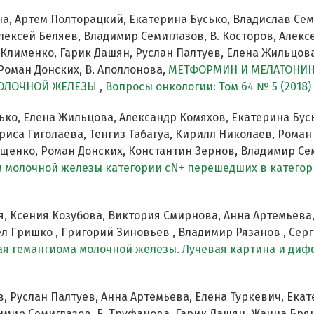
а, Артем Полторацкий, Екатерина Бусько, Владислав Сем
ексей Беляев, Владимир Семиглазов, В. Косторов, Алекс
Клименко, Гарик Дашян, Руслан Палтуев, Елена Жильцова,
Роман Донских, В. Аполлонова,
МЕТФОРМИН И МЕЛАТОНИН
МОЛОЧНОЙ ЖЕЛЕЗЫ
,
Вопросы онкологии: Том 64 № 5 (2018)
ько, Елена Жильцова, Александр Комяхов, Екатерина Бус
риса Гиголаева, Тенгиз Табагуа, Кирилл Николаев, Рома
ещенко, Роман Донских, Константин Зернов, Владимир Се
м молочной железы категории сN+ перешедших в катего
, Ксения Козубова, Виктория Смирнова, Анна Артемьева
л Гришко , Григорий Зиновьев , Владимир Рязанов , Серг
ая гемангиома молочной железы. Лучевая картина и ди
, Руслан Палтуев, Анна Артемьева, Елена Туркевич, Екат
имир Семиглазов, Е. Труфанова, Гарик Дашян, Жанна Бря