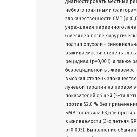
диагностировать местный ре
неблагоприятными факторам
злокачественности СМТ (p<0,0
учреждения первичного лечен
6 месяцев после хирургическо
подтип опухоли - синовиальна
выживаемости: степень злока
рецидива (p=0,001), а также р
безрецидивной выживаемости:
высокая степень злокачестве
лучевой терапии на первом э
показателей общей (5-ти летн
против 52,0 % без применения
БМВ составила 63,6 % против 
выживаемости (3-х летняя БРВ
p=0,003). Выполнение обшир