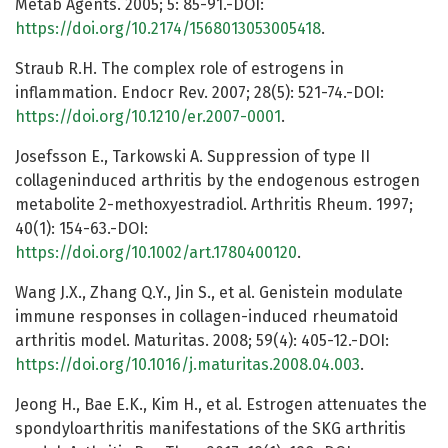
Metab Agents. 2005; 5: 85-91.-DOI:
https://doi.org/10.2174/1568013053005418
.
Straub R.H. The complex role of estrogens in
inflammation. Endocr Rev. 2007; 28(5): 521-74.-DOI:
https://doi.org/10.1210/er.2007-0001
.
Josefsson E., Tarkowski A. Suppression of type II
collageninduced arthritis by the endogenous estrogen
metabolite 2-methoxyestradiol. Arthritis Rheum. 1997;
40(1): 154-63.-DOI:
https://doi.org/10.1002/art.1780400120
.
Wang J.X., Zhang Q.Y., Jin S., et al. Genistein modulate
immune responses in collagen-induced rheumatoid
arthritis model. Maturitas. 2008; 59(4): 405-12.-DOI:
https://doi.org/10.1016/j.maturitas.2008.04.003
.
Jeong H., Bae E.K., Kim H., et al. Estrogen attenuates the
spondyloarthritis manifestations of the SKG arthritis