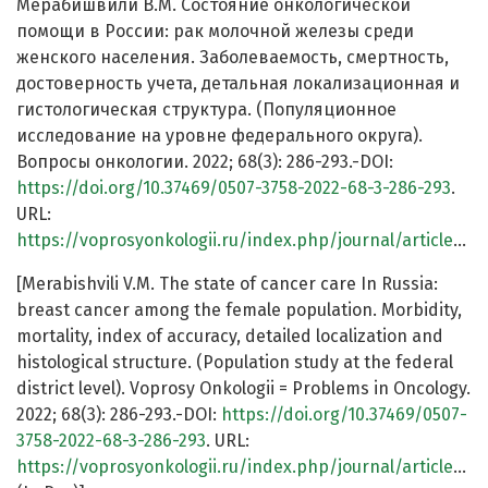
Мерабишвили В.М. Состояние онкологической
помощи в России: рак молочной железы среди
женского населения. Заболеваемость, смертность,
достоверность учета, детальная локализационная и
гистологическая структура. (Популяционное
исследование на уровне федерального округа).
Вопросы онкологии. 2022; 68(3): 286-293.-DOI:
https://doi.org/10.37469/0507-3758-2022-68-3-286-293
.
URL:
https://voprosyonkologii.ru/index.php/journal/article/view/1373
[Merabishvili V.M. The state of cancer care In Russia:
breast cancer among the female population. Morbidity,
mortality, index of accuracy, detailed localization and
histological structure. (Population study at the federal
district level). Voprosy Onkologii = Problems in Oncology.
2022; 68(3): 286-293.-DOI:
https://doi.org/10.37469/0507-
3758-2022-68-3-286-293
. URL:
https://voprosyonkologii.ru/index.php/journal/article/view/1373