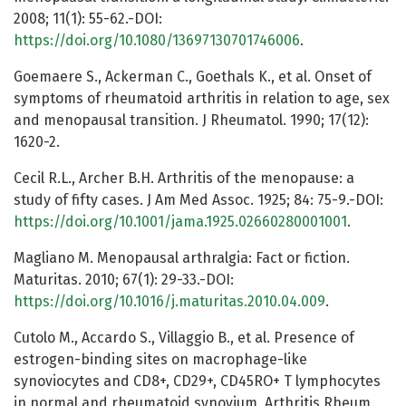
2008; 11(1): 55-62.-DOI:
https://doi.org/10.1080/13697130701746006
.
Goemaere S., Ackerman C., Goethals K., et al. Onset of
symptoms of rheumatoid arthritis in relation to age, sex
and menopausal transition. J Rheumatol. 1990; 17(12):
1620-2.
Cecil R.L., Archer B.H. Arthritis of the menopause: a
study of fifty cases. J Am Med Assoc. 1925; 84: 75-9.-DOI:
https://doi.org/10.1001/jama.1925.02660280001001
.
Magliano M. Menopausal arthralgia: Fact or fiction.
Maturitas. 2010; 67(1): 29-33.-DOI:
https://doi.org/10.1016/j.maturitas.2010.04.009
.
Cutolo M., Accardo S., Villaggio B., et al. Presence of
estrogen-binding sites on macrophage-like
synoviocytes and CD8+, CD29+, CD45RO+ T lymphocytes
in normal and rheumatoid synovium. Arthritis Rheum.