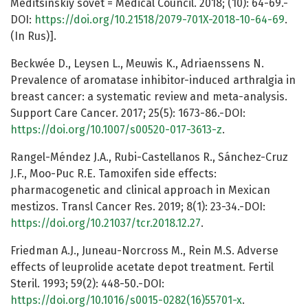
Meditsinskiy sovet = Medical Council. 2018; (10): 64-69.-
DOI:
https://doi.org/10.21518/2079-701X-2018-10-64-69
.
(In Rus)].
Beckwée D., Leysen L., Meuwis K., Adriaenssens N.
Prevalence of aromatase inhibitor-induced arthralgia in
breast cancer: a systematic review and meta-analysis.
Support Care Cancer. 2017; 25(5): 1673-86.-DOI:
https://doi.org/10.1007/s00520-017-3613-z
.
Rangel-Méndez J.A., Rubi-Castellanos R., Sánchez-Cruz
J.F., Moo-Puc R.E. Tamoxifen side effects:
pharmacogenetic and clinical approach in Mexican
mestizos. Transl Cancer Res. 2019; 8(1): 23-34.-DOI:
https://doi.org/10.21037/tcr.2018.12.27
.
Friedman A.J., Juneau-Norcross M., Rein M.S. Adverse
effects of leuprolide acetate depot treatment. Fertil
Steril. 1993; 59(2): 448-50.-DOI:
https://doi.org/10.1016/s0015-0282(16)55701-x
.