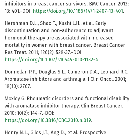
inhibitors in breast cancer survivors. BMC Cancer. 2013;
13: 401.-DOI:
https://doi.org/10.1186/1471-2407-13-401
.
Hershman D.L., Shao T., Kushi L.H., et al. Early
discontinuation and non-adherence to adjuvant
hormonal therapy are associated with increased
mortality in women with breast cancer. Breast Cancer
Res Treat. 2011; 126(2): 529-37.-DOI:
https://doi.org/10.1007/s10549-010-1132-4
.
Donnellan P.P., Douglas S.L., Cameron D.A., Leonard R.C.
Aromatase inhibitors and arthralgia. J Clin Oncol. 2001;
19(10): 2767.
Moxley G. Rheumatic disorders and functional disability
with aromatase inhibitor therapy. Clin Breast Cancer.
2010; 10(2): 144-7.-DOI:
https://doi.org/10.3816/CBC.2010.n.019
.
Henry N.L., Giles J.T., Ang D., et al. Prospective