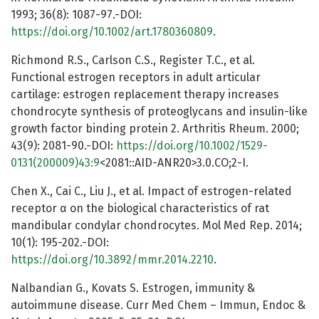
1993; 36(8): 1087-97.-DOI:
https://doi.org/10.1002/art.1780360809
.
Richmond R.S., Carlson C.S., Register T.C., et al.
Functional estrogen receptors in adult articular
cartilage: estrogen replacement therapy increases
chondrocyte synthesis of proteoglycans and insulin-like
growth factor binding protein 2. Arthritis Rheum. 2000;
43(9): 2081-90.-DOI:
https://doi.org/10.1002/1529-
0131(200009)43:9
<2081::AID-ANR20>3.0.CO;2-I.
Chen X., Cai C., Liu J., et al. Impact of estrogen-related
receptor α on the biological characteristics of rat
mandibular condylar chondrocytes. Mol Med Rep. 2014;
10(1): 195-202.-DOI:
https://doi.org/10.3892/mmr.2014.2210
.
Nalbandian G., Kovats S. Estrogen, immunity &
autoimmune disease. Curr Med Chem – Immun, Endoc &