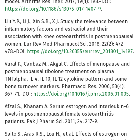
model. Arthritis Res Ther. 2017; 19(1): 198.-DOI:
https://doi.org/10.1186/s13075-017-1407-9
.
Liu Y.P., Li J., Xin S.B., X J. Study the relevance between
inflammatory factors and estradiol and their
association with knee osteoarthritis in postmenopausal
women. Eur Rev Med Pharmacol Sci. 2018; 22(2): 472-
478.-DOI:
https://doi.org/10.26355/eurrev_201801_14197
.
Vural P., Canbaz M., Akgul C. Effects of menopause and
postmenopausal tibolone treatment on plasma
TNFalpha, IL-4, IL-10, IL-12 cytokine pattern and some
bone turnover markers. Pharmacol Res. 2006; 53(4):
367-71.-DOI:
https://doi.org/10.1016/j.phrs.2006.01.005
.
Afzal S., Khanam A. Serum estrogen and interleukin-6
levels in postmenopausal female osteoarthritis
patients. Pak J Pharm Sci. 2011; 24: 217-9.
Saito S., Aras R.S., Lou H., et al. Effects of estrogen on