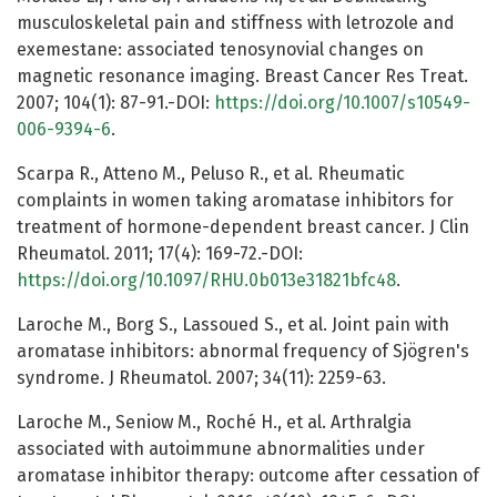
musculoskeletal pain and stiffness with letrozole and
exemestane: associated tenosynovial changes on
magnetic resonance imaging. Breast Cancer Res Treat.
2007; 104(1): 87-91.-DOI:
https://doi.org/10.1007/s10549-
006-9394-6
.
Scarpa R., Atteno M., Peluso R., et al. Rheumatic
complaints in women taking aromatase inhibitors for
treatment of hormone-dependent breast cancer. J Clin
Rheumatol. 2011; 17(4): 169-72.-DOI:
https://doi.org/10.1097/RHU.0b013e31821bfc48
.
Laroche M., Borg S., Lassoued S., et al. Joint pain with
aromatase inhibitors: abnormal frequency of Sjögren's
syndrome. J Rheumatol. 2007; 34(11): 2259-63.
Laroche M., Seniow M., Roché H., et al. Arthralgia
associated with autoimmune abnormalities under
aromatase inhibitor therapy: outcome after cessation of