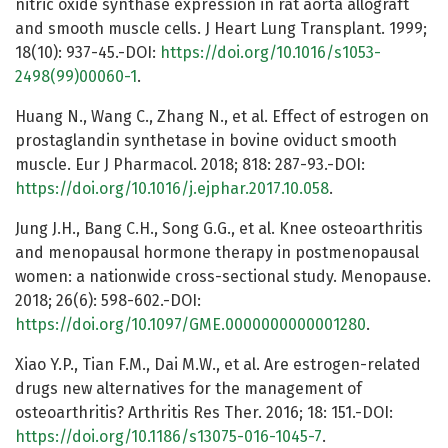
nitric oxide synthase expression in rat aorta allograft
and smooth muscle cells. J Heart Lung Transplant. 1999;
18(10): 937-45.-DOI:
https://doi.org/10.1016/s1053-
2498(99)00060-1
.
Huang N., Wang C., Zhang N., et al. Effect of estrogen on
prostaglandin synthetase in bovine oviduct smooth
muscle. Eur J Pharmacol. 2018; 818: 287-93.-DOI:
https://doi.org/10.1016/j.ejphar.2017.10.058
.
Jung J.H., Bang C.H., Song G.G., et al. Knee osteoarthritis
and menopausal hormone therapy in postmenopausal
women: a nationwide cross-sectional study. Menopause.
2018; 26(6): 598-602.-DOI:
https://doi.org/10.1097/GME.0000000000001280
.
Xiao Y.P., Tian F.M., Dai M.W., et al. Are estrogen-related
drugs new alternatives for the management of
osteoarthritis? Arthritis Res Ther. 2016; 18: 151.-DOI:
https://doi.org/10.1186/s13075-016-1045-7
.