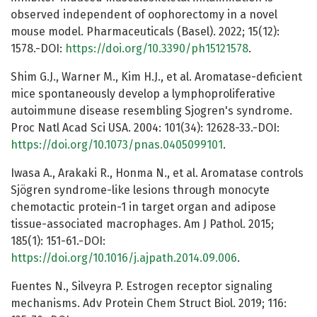
observed independent of oophorectomy in a novel
mouse model. Pharmaceuticals (Basel). 2022; 15(12):
1578.-DOI:
https://doi.org/10.3390/ph15121578
.
Shim G.J., Warner M., Kim H.J., et al. Aromatase-deficient
mice spontaneously develop a lymphoproliferative
autoimmune disease resembling Sjogren's syndrome.
Proc Natl Acad Sci USA. 2004: 101(34): 12628-33.-DOI:
https://doi.org/10.1073/pnas.0405099101
.
Iwasa A., Arakaki R., Honma N., et al. Aromatase controls
Sjögren syndrome-like lesions through monocyte
chemotactic protein-1 in target organ and adipose
tissue-associated macrophages. Am J Pathol. 2015;
185(1): 151-61.-DOI:
https://doi.org/10.1016/j.ajpath.2014.09.006
.
Fuentes N., Silveyra P. Estrogen receptor signaling
mechanisms. Adv Protein Chem Struct Biol. 2019; 116: