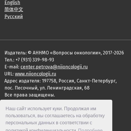
English
简体中文
Русский
Издатель: © АННМО «Вопросы онкологии», 2017-2026
Тел.: +7 (931) 339-98-93
E-mail:
center.petrova@niioncologii.ru
URL:
www.niioncologii.ru
Адрес издателя: 197758, Россия, Санкт-Петербург,
пос. Песочный, ул. Ленинградская, 68
Все права защищены.
ISSN 0507-3758 (Print)
Наш сайт использует куки. Продолжая им
ISSN 2949-4915 (Online)
пользоваться, вы соглашаетесь на обработку
персональных данных в соответствии с
политикой конфиденциальности
Подробнее