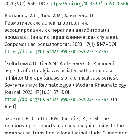
2020; 9(2): 566.-DOI:
https://doi.org/10.3390/jcm9020566
Колтакова А.Д., Лила А.М., Алексеева О.Г.
Ревматические аспекты артралгий,
ассоциированных с терапией ингибиторами
ароматазы (анализ серии клинических случаев).
Современная ревматология. 2023; 17(1): 51-7.-DOI:
https://doi.org/10.14412/1996-7012-2023-1-51-57
.
[Koltakova A.D., Lila A.M., Alekseeva O.G. Rheumatic
aspects of arthralgias associated with aromatase
inhibitor therapy (analysis of a clinical case series).
Sovremennaya Revmatologiya = Modern Rheumatology
Journal. 2023; 17(1): 51-57.-DOI:
https://doi.org/10.14412/1996-7012-2023-1-51-57
. (In
Rus)].
Szoeke C.E., Cicuttini F.M., Guthrie J.R., et al. The
relationship of reports of aches and joint pains to the
menopausal transition: a longitudinal study. Climacteric.