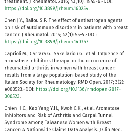
treatment. J Rheumatol. 2016; 43(10): 1945-6.-DOI:
https://doi.org/10.3899/jrheum.160254
.
Chen J.Y., Ballou S.P. The effect of antiestrogen agents
on risk of autoimmune disorders in patients with breast
cancer. J Rheumatol. 2015; 42(1): 55-9.-DOI:
https://doi.org/10.3899/jrheum.140367
.
Caprioli M., Carrara G., Sakellariou G., et al. Influence of
aromatase inhibitors therapy on the occurrence of
rheumatoid arthritis in women with breast cancer:
results from a large population-based study of the
Italian Society for Rheumatology. RMD Open. 2017; 3(2):
e000523.-DOI:
https://doi.org/10.1136/rmdopen-2017-
000523
.
Chien H.C., Kao Yang Y.H., Kwoh C.K., et al. Aromatase
Inhibitors and Risk of Arthritis and Carpal Tunnel
Syndrome among Taiwanese Women with Breast
Cancer: A Nationwide Claims Data Analysis. J Clin Med.