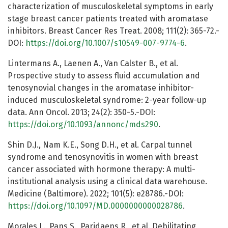
characterization of musculoskeletal symptoms in early
stage breast cancer patients treated with aromatase
inhibitors. Breast Cancer Res Treat. 2008; 111(2): 365-72.-
DOI:
https://doi.org/10.1007/s10549-007-9774-6
.
Lintermans A., Laenen A., Van Calster B., et al.
Prospective study to assess fluid accumulation and
tenosynovial changes in the aromatase inhibitor-
induced musculoskeletal syndrome: 2-year follow-up
data. Ann Oncol. 2013; 24(2): 350-5.-DOI:
https://doi.org/10.1093/annonc/mds290
.
Shin D.J., Nam K.E., Song D.H., et al. Carpal tunnel
syndrome and tenosynovitis in women with breast
cancer associated with hormone therapy: A multi-
institutional analysis using a clinical data warehouse.
Medicine (Baltimore). 2022; 101(5): e28786.-DOI:
https://doi.org/10.1097/MD.0000000000028786
.
Morales L., Pans S., Paridaens R., et al. Debilitating