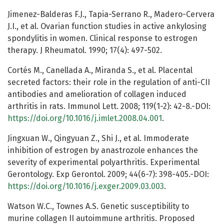
Jimenez-Balderas F.J., Tapia-Serrano R., Madero-Cervera
J.I., et al. Ovarian function studies in active ankylosing
spondylitis in women. Clinical response to estrogen
therapy. J Rheumatol. 1990; 17(4): 497-502.
Cortés M., Canellada A., Miranda S., et al. Placental
secreted factors: their role in the regulation of anti-CII
antibodies and amelioration of collagen induced
arthritis in rats. Immunol Lett. 2008; 119(1-2): 42-8.-DOI:
https://doi.org/10.1016/j.imlet.2008.04.001
.
Jingxuan W., Qingyuan Z., Shi J., et al. Immoderate
inhibition of estrogen by anastrozole enhances the
severity of experimental polyarthritis. Experimental
Gerontology. Exp Gerontol. 2009; 44(6-7): 398-405.-DOI:
https://doi.org/10.1016/j.exger.2009.03.003
.
Watson W.C., Townes A.S. Genetic susceptibility to
murine collagen II autoimmune arthritis. Proposed