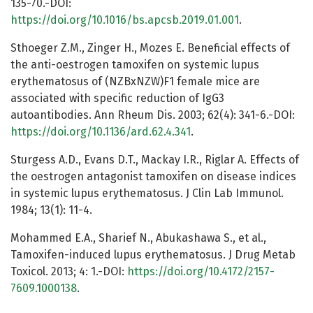
135-70.-DOI:
https://doi.org/10.1016/bs.apcsb.2019.01.001
.
Sthoeger Z.M., Zinger H., Mozes E. Beneficial effects of
the anti-oestrogen tamoxifen on systemic lupus
erythematosus of (NZBxNZW)F1 female mice are
associated with specific reduction of IgG3
autoantibodies. Ann Rheum Dis. 2003; 62(4): 341-6.-DOI:
https://doi.org/10.1136/ard.62.4.341
.
Sturgess A.D., Evans D.T., Mackay I.R., Riglar A. Effects of
the oestrogen antagonist tamoxifen on disease indices
in systemic lupus erythematosus. J Clin Lab Immunol.
1984; 13(1): 11-4.
Mohammed E.A., Sharief N., Abukashawa S., et al.,
Tamoxifen-induced lupus erythematosus. J Drug Metab
Toxicol. 2013; 4: 1.-DOI:
https://doi.org/10.4172/2157-
7609.1000138
.