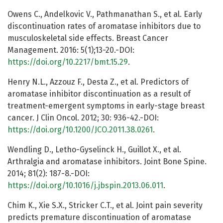
Owens C., Andelkovic V., Pathmanathan S., et al. Early
discontinuation rates of aromatase inhibitors due to
musculoskeletal side effects. Breast Cancer
Management. 2016: 5(1);13-20.-DOI:
https://doi.org/10.2217/bmt.15.29
.
Henry N.L., Azzouz F., Desta Z., et al. Predictors of
aromatase inhibitor discontinuation as a result of
treatment-emergent symptoms in early-stage breast
cancer. J Clin Oncol. 2012; 30: 936-42.-DOI:
https://doi.org/10.1200/JCO.2011.38.0261
.
Wendling D., Letho-Gyselinck H., Guillot X., et al.
Arthralgia and aromatase inhibitors. Joint Bone Spine.
2014; 81(2): 187-8.-DOI:
https://doi.org/10.1016/j.jbspin.2013.06.011
.
Chim K., Xie S.X., Stricker C.T., et al. Joint pain severity
predicts premature discontinuation of aromatase