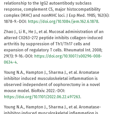
relationship to the IgG2 autoantibody subclass
response, complement C5, major histocompatibility
complex (MHC) and nonMHC loci. J Exp Med. 1985; 162(6):
1878-9.-DOI:
https://doi.org/10.1084/jem.162.6.1878
.
Zhao J., Li R., He J., et al. Mucosal administration of an
altered CII263–272 peptide inhibits collagen-induced
arthritis by suppression of Th1/Th17 cells and
expansion of regulatory T cells. Rheumatol Int. 2008;
29(1): 9-16.-DOI:
https://doi.org/10.1007/s00296-008-
0634-4
.
Young N.A., Hampton J., Sharma J., et al. Aromatase
inhibitor induced musculoskeletal inflammation is
observed independent of oophorectomy in a novel
mouse model. BioRxiv. 2022.-DOI:
https://doi.org/10.1101/2022.06.22.497263
.
Young N.A., Hampton J., Sharma J., et al. Aromatase-
inhibitor-induced musculoskeletal inflammation is