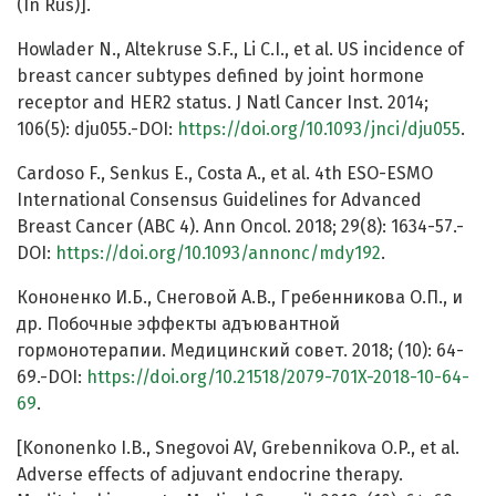
(In Rus)].
Howlader N., Altekruse S.F., Li C.I., et al. US incidence of
breast cancer subtypes defined by joint hormone
receptor and HER2 status. J Natl Cancer Inst. 2014;
106(5): dju055.-DOI:
https://doi.org/10.1093/jnci/dju055
.
Cardoso F., Senkus E., Costa A., et al. 4th ESO-ESMO
International Consensus Guidelines for Advanced
Breast Cancer (ABC 4). Ann Oncol. 2018; 29(8): 1634-57.-
DOI:
https://doi.org/10.1093/annonc/mdy192
.
Кононенко И.Б., Снеговой А.В., Гребенникова О.П., и
др. Побочные эффекты адъювантной
гормонотерапии. Медицинский совет. 2018; (10): 64-
69.-DOI:
https://doi.org/10.21518/2079-701X-2018-10-64-
69
.
[Kononenko I.B., Snegovoi AV, Grebennikova O.P., et al.
Adverse effects of adjuvant endocrine therapy.