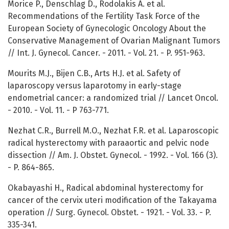
Morice P., Denschlag D., Rodolakis A. et al.
Recommendations of the Fertility Task Force of the
European Society of Gynecologic Oncology About the
Conservative Management of Ovarian Malignant Tumors
// Int. J. Gynecol. Cancer. - 2011. - Vol. 21. - P. 951-963.
Mourits M.J., Bijen C.B., Arts H.J. et al. Safety of
laparoscopy versus laparotomy in early-stage
endometrial cancer: a randomized trial // Lancet Oncol.
- 2010. - Vol. 11. - P 763-771.
Nezhat C.R., Burrell M.O., Nezhat F.R. et al. Laparoscopic
radical hysterectomy with paraaortic and pelvic node
dissection // Am. J. Obstet. Gynecol. - 1992. - Vol. 166 (3).
- P. 864-865.
Okabayashi H., Radical abdominal hysterectomy for
cancer of the cervix uteri modification of the Takayama
operation // Surg. Gynecol. Obstet. - 1921. - Vol. 33. - P.
335-341.