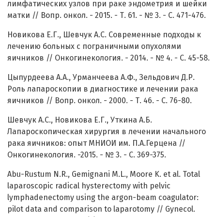
лимфатических узлов при раке эндометрия и шейки
матки // Вопр. онкол. - 2015. - Т. 61. - № 3. - С. 471-476.
Новикова Е.Г., Шевчук А.С. Современные подходы к
лечению больных с пограничными опухолями
яичников // Онкогинекология. - 2014. - № 4. - С. 45-58.
Цыпурдеева А.А., Урманчеева А.Ф., Зельдович Д.Р.
Роль лапароскопии в диагностике и лечении рака
яичников // Вопр. онкол. - 2000. - Т. 46. - С. 76-80.
Шевчук А.С., Новикова Е.Г., Уткина А.Б.
Лапароскопическая хирургия в лечении начального
рака яичников: опыт МНИОИ им. П.А.Герцена //
Онкогинекология. -2015. - № 3. - С. 369-375.
Abu-Rustum N.R., Gemignani M.L., Moore K. et al. Total
laparoscopic radical hysterectomy with pelvic
lymphadenectomy using the argon-beam coagulator:
pilot data and comparison to laparotomy // Gynecol.