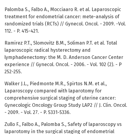
Palomba S., Falbo A., Mocciaaro R. et al. Laparoscopic
treatment for endometrial cancer: mete-analysis of
randomized trials (RCTs) // Gynecol. Oncol. - 2009. -Vol.
112. - P. 415-421.
Ramirez P.T., Slomovitz B.M., Soliman P.T. et al. Total
laparoscopic radical hysterectomy and
lymphadenectomy: the M. D. Anderson Cancer Center
experience // Gynecol. Oncol. - 2006. - Vol. 102 (2). - Р
252-255.
Walker J.L., Piedmonte M.R., Spirtos N.M. et al.,
Laparoscopy compared with laparotomy for
comprehensive surgical staging of uterine cancer:
Gynecologic Oncology Group Study LAP2 // J. Clin. Oncol.
- 2009. - Vol. 27. - P. 5331-5336.
Zullo F., Falbo A., Palomba S., Safety of laparoscopy vs
laparotomy in the surgical staging of endometrial