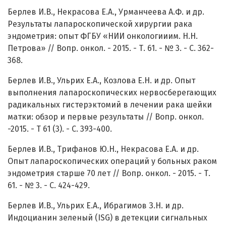
Берлев И.В., Некрасова Е.А., Урманчеева А.Ф. и др.
Результаты лапароскопической хирургии рака
эндометрия: опыт ФГБУ «НИИ онкологииим. H.H.
Петрова» // Вопр. онкол. - 2015. - Т. 61. - № 3. - С. 362-
368.
Берлев И.В., Ульрих Е.А., Козлова Е.Н. и др. Опыт
выполнения лапароскопических нервосберегающих
радикальных гистерэктомий в лечении рака шейки
матки: обзор и первые результаты // Вопр. онкол.
-2015. - Т 61 (3). - С. 393-400.
Берлев И.В., Трифанов Ю.Н., Некрасова Е.А. и др.
Опыт лапароскопических операций у больных раком
эндометрия старше 70 лет // Вопр. онкол. - 2015. - Т.
61. - № 3. - С. 424-429.
Берлев И.В., Ульрих Е.А., Ибрагимов З.Н. и др.
Индоцианин зеленый (ISG) в детекции сигнальных