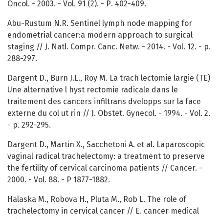
Oncol. - 2003. - Vol. 91 (2). - Р. 402-409.
Abu-Rustum N.R. Sentinel lymph node mapping for
endometrial cancer:a modern approach to surgical
staging // J. Natl. Compr. Canc. Netw. - 2014. - Vol. 12. - р.
288-297.
Dargent D., Burn J.L., Roy M. La trach lectomie largie (TE)
Une alternative l hyst rectomie radicale dans le
traitement des cancers infiltrans dvelopps sur la face
externe du col ut rin // J. Obstet. Gynecol. - 1994. - Vol. 2.
- р. 292-295.
Dargent D., Martin X., Sacchetoni A. et al. Laparoscopic
vaginal radical trachelectomy: a treatment to preserve
the fertility of cervical carcinoma patients // Cancer. -
2000. - Vol. 88. - Р 1877-1882.
Halaska M., Robova H., Pluta M., Rob L. The role of
trachelectomy in cervical cancer // E. cancer medical