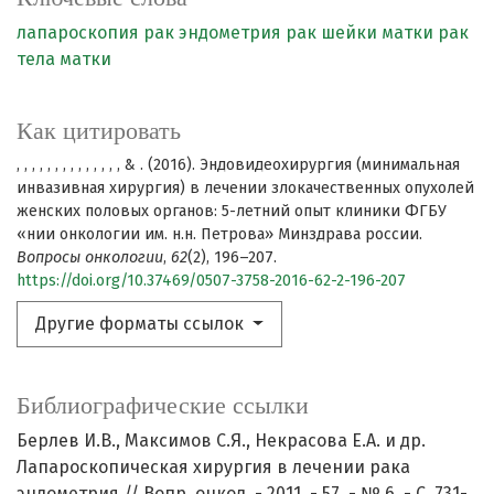
лапароскопия
рак эндометрия
рак шейки матки
рак
тела матки
Как цитировать
, , , , , , , , , , , , , , & . (2016). Эндовидеохирургия (минимальная
инвазивная хирургия) в лечении злокачественных опухолей
женских половых органов: 5-летний опыт клиники ФГБУ
«нии онкологии им. н.н. Петрова» Минздрава россии.
Вопросы онкологии
,
62
(2), 196–207.
https://doi.org/10.37469/0507-3758-2016-62-2-196-207
Другие форматы ссылок
Библиографические ссылки
Берлев И.В., Максимов С.Я., Некрасова Е.А. и др.
Лапароскопическая хирургия в лечении рака
эндометрия // Вопр. онкол. - 2011. - 57. - № 6. - С. 731-