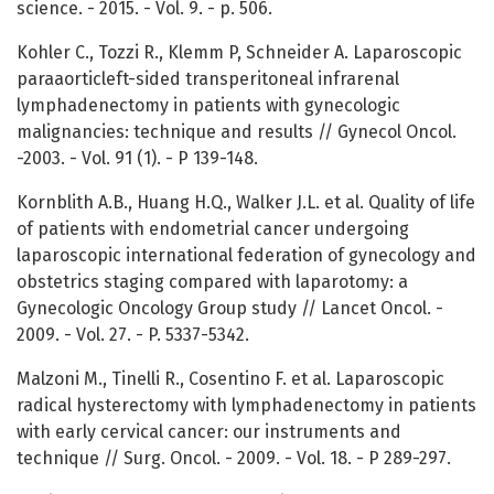
science. - 2015. - Vol. 9. - р. 506.
Kohler C., Tozzi R., Klemm P, Schneider A. Laparoscopic
paraaorticleft-sided transperitoneal infrarenal
lymphadenectomy in patients with gynecologic
malignancies: technique and results // Gynecol Oncol.
-2003. - Vol. 91 (1). - Р 139-148.
Kornblith A.B., Huang H.Q., Walker J.L. et al. Quality of life
of patients with endometrial cancer undergoing
laparoscopic international federation of gynecology and
obstetrics staging compared with laparotomy: a
Gynecologic Oncology Group study // Lancet Oncol. -
2009. - Vol. 27. - P. 5337-5342.
Malzoni M., Tinelli R., Cosentino F. et al. Laparoscopic
radical hysterectomy with lymphadenectomy in patients
with early cervical cancer: our instruments and
technique // Surg. Oncol. - 2009. - Vol. 18. - P 289-297.