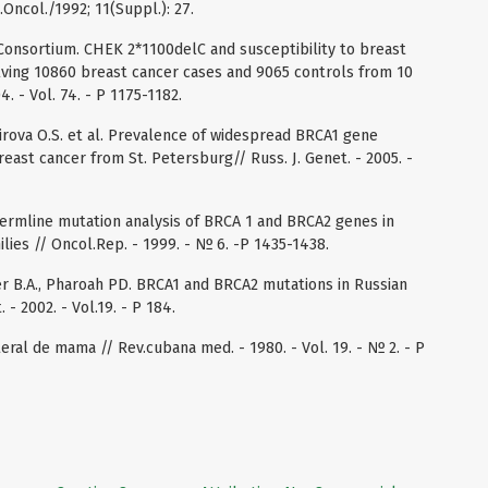
.Oncol./1992; 11(Suppl.): 27.
onsortium. CHEK 2*1100delC and susceptibility to breast
volving 10860 breast cancer cases and 9065 controls from 10
4. - Vol. 74. - P 1175-1182.
mirova O.S. et al. Prevalence of widespread BRCA1 gene
reast cancer from St. Petersburg// Russ. J. Genet. - 2005. -
Al. Germline mutation analysis of BRCA 1 and BRCA2 genes in
lies // Oncol.Rep. - 1999. - № 6. -P 1435-1438.
er B.A., Pharoah PD. BRCA1 and BRCA2 mutations in Russian
 - 2002. - Vol.19. - P 184.
teral de mama // Rev.cubana med. - 1980. - Vol. 19. - № 2. - P