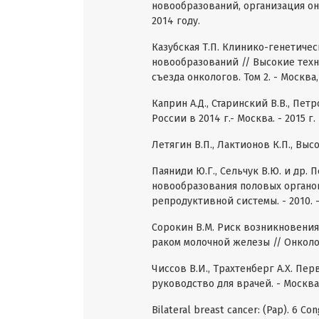
новообразований, организация о
2014 году.
Казубская Т.П. Клинико-генетиче
новообразований // Высокие техн
съезда онкологов. Том 2. - Москва, 2
Каприн А.Д., Старинский В.В., Пе
России в 2014 г.- Москва. - 2015 г. 
Летягин В.П., Лактионов К.П., Высо
Паяниди Ю.Г., Сельчук В.Ю. и др
новообразования половых органо
репродуктивной системы. - 2010. - 
Сорокин В.М. Риск возникновени
раком молочной железы // Онкология.
Чиссов В.И., Трахтенберг А.Х. П
руководство для врачей. - Москва:
Bilateral breast cancer: (Pap). 6 Co