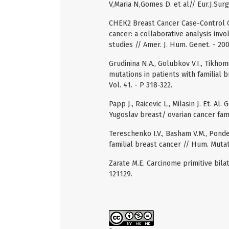
V,Maria N,Gomes D. et al// Eur.J.Surg
СНЕК2 Breast Cancer Case-Control C
cancer: a collaborative analysis in
studies // Amer. J. Hum. Genet. - 200
Grudinina N.A., Golubkov V.I., Tikho
mutations in patients with familial b
Vol. 41. - P 318-322.
Papp J., Raicevic L., Milasin J. Et. 
Yugoslav breast/ ovarian cancer fami
Tereschenko I.V., Basham V.M., Pond
familial breast cancer // Hum. Mutat.
Zarate M.E. Carcinome primitive bila
121129.