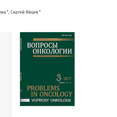
+
+
ова
Сергей Яйцев