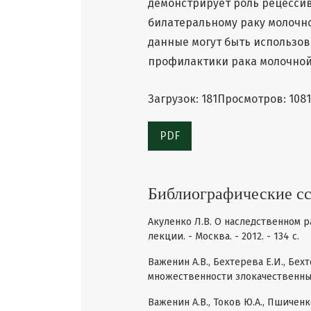
демонстрирует роль рецесси
билатеральному раку молочн
данные могут быть использов
профилактики рака молочной
Загрузок: 181
Просмотров: 1081
PDF
Библиографические с
Акуленко Л.В. О наследственном 
лекции. - Москва. - 2012. - 134 с.
Важенин А.В., Бехтерева Е.И., Бех
множественности злокачественных о
Важенин А.В., Токов Ю.А., Пшичен