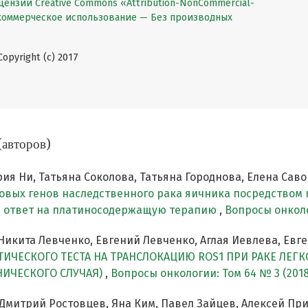
цензии Creative Commons «Attribution-NonCommercial-
екоммерческое использование — Без производных
pyright (c) 2017
(авторов)
рия Ни, Татьяна Соколова, Татьяна Городнова, Елена Са
овых генов наследственного рака яичника посредством 
 ответ на платиносодержащую терапию
,
Вопросы онколо
Никита Левченко, Евгений Левченко, Аглая Иевлева, Ев
ИЧЕСКОГО ТЕСТА НА ТРАНСЛОКАЦИЮ ROS1 ПРИ РАКЕ ЛЕГ
НИЧЕСКОГО СЛУЧАЯ)
,
Вопросы онкологии: Том 64 № 3 (2018
Дмитрий Ростовцев, Яна Ким, Павел Зайцев, Алексей При