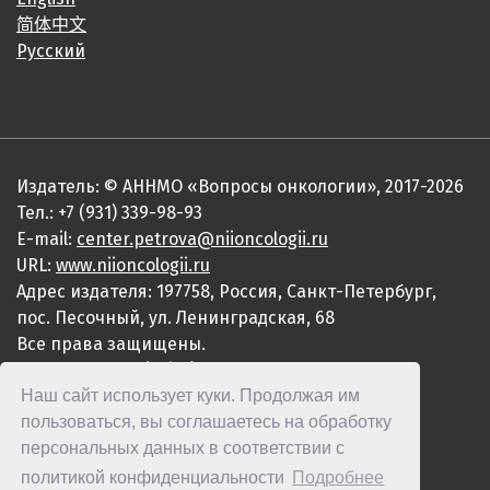
简体中文
Русский
Издатель: © АННМО «Вопросы онкологии», 2017-2026
Тел.: +7 (931) 339-98-93
E-mail:
center.petrova@niioncologii.ru
URL:
www.niioncologii.ru
Адрес издателя: 197758, Россия, Санкт-Петербург,
пос. Песочный, ул. Ленинградская, 68
Все права защищены.
ISSN 0507-3758 (Print)
Наш сайт использует куки. Продолжая им
ISSN 2949-4915 (Online)
пользоваться, вы соглашаетесь на обработку
персональных данных в соответствии с
политикой конфиденциальности
Подробнее