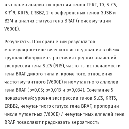
выполнен анализ экспрессии генов TERT, TG, SLC5,
KR^9, KRТ5, ERBB2, 2-х референсных генов GUSB и
B2M и анализ статуса гена BRAF (поиск мутации
V600E).
Результаты. При сравнении результатов
молекулярно-генетического исследования в обеих
группах обнаружены различия средних значений
экспрессии гена SLC5 (NIS), часто ты встречаемости
гена BRAF дикого типа и, кроме того, отношения
частот мутантного (V600E) и немутантного аллелей
гена BRAF (р=0,05; р=0,013 и р=0,034). Сочетание 5
показателей: уровня экспрессии генов SLC5, KRT5,
ERBB2, немутантного статуса гена BRAF, пропорции
числа мутантных (V600E) / немутантных аллелей гена
BRAF позволяют предсказать вероятность