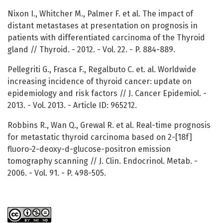
Nixon I., Whitcher M., Palmer F. et al. The impact of
distant metastases at presentation on prognosis in
patients with differentiated carcinoma of the Thyroid
gland // Thyroid. - 2012. - Vol. 22. - P. 884-889.
Pellegriti G., Frasca F., Regalbuto C. et. al. Worldwide
increasing incidence of thyroid cancer: update on
epidemiology and risk factors // J. Cancer Epidemiol. -
2013. - Vol. 2013. - Article ID: 965212.
Robbins R., Wan Q., Grewal R. et al. Real-time prognosis
for metastatic thyroid carcinoma based on 2-[18f]
fluoro-2-deoxy-d-glucose-positron emission
tomography scanning // J. Clin. Endocrinol. Metab. -
2006. - Vol. 91. - P. 498-505.