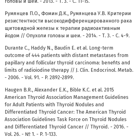
головы и шеи. - 2013. - Т. 3. - С. 11-15.
Румянцев П.О., Фомин Д.К., Румянцева У.В. Критерии
резистентности высокодифференцированного рака
щитовидной железы к терапии радиоактивным
йодом // Опухоли головы и шеи. - 2014. - Т. 3. - С. 4-9.
Durante C., Haddy N., Baudin E. et al. Long-term
outcome of 444 patients with distant metastases from
papillary and follicular thyroid carcinoma: benefits and
limits of radioiodine therapy // J. Clin. Endocrinol. Metab.
- 2006. - Vol. 91. - P. 2892-2899.
Haugen B.R., Alexander E.K., Bible K.C. et al. 2015
American Thyroid Association Management Guidelines
for Adult Patients with Thyroid Nodules and
Differentiated Thyroid Cancer: The American Thyroid
Association Guidelines Task Force on Thyroid Nodules
and Differentiated Thyroid Cancer // Thyroid. - 2016. -
Vol. 26. - № 1. - P. 1-133.