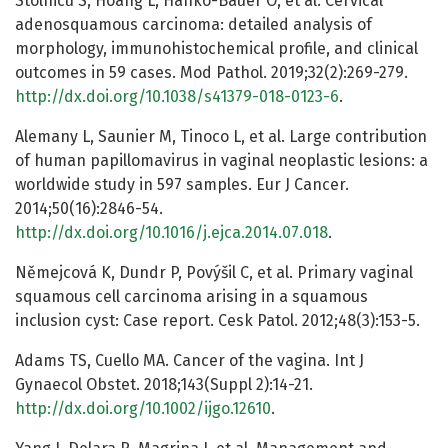
Stolnicu S, Hoang L, Hanko-Bauer O, et al. Cervical
adenosquamous carcinoma: detailed analysis of
morphology, immunohistochemical profile, and clinical
outcomes in 59 cases. Mod Pathol. 2019;32(2):269-279.
http://dx.doi.org/10.1038/s41379-018-0123-6
.
Alemany L, Saunier M, Tinoco L, et al. Large contribution
of human papillomavirus in vaginal neoplastic lesions: a
worldwide study in 597 samples. Eur J Cancer.
2014;50(16):2846-54.
http://dx.doi.org/10.1016/j.ejca.2014.07.018
.
Němejcová K, Dundr P, Povýšil C, et al. Primary vaginal
squamous cell carcinoma arising in a squamous
inclusion cyst: Case report. Cesk Patol. 2012;48(3):153-5.
Adams TS, Cuello MA. Cancer of the vagina. Int J
Gynaecol Obstet. 2018;143(Suppl 2):14-21.
http://dx.doi.org/10.1002/ijgo.12610
.