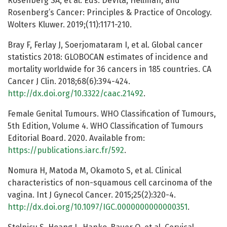
Rosenberg SA, et al. Eds: DeVita, Hellman, and
Rosenberg’s Cancer: Principles & Practice of Oncology.
Wolters Kluwer. 2019;(11):1171-210.
Bray F, Ferlay J, Soerjomataram I, et al. Global cancer
statistics 2018: GLOBOCAN estimates of incidence and
mortality worldwide for 36 cancers in 185 countries. CA
Cancer J Clin. 2018;68(6):394-424.
http://dx.doi.org/10.3322/caac.21492
.
Female Genital Tumours. WHO Classification of Tumours,
5th Edition, Volume 4. WHO Classification of Tumours
Editorial Board. 2020. Available from:
https://publications.iarc.fr/592
.
Nomura H, Matoda M, Okamoto S, et al. Clinical
characteristics of non-squamous cell carcinoma of the
vagina. Int J Gynecol Cancer. 2015;25(2):320-4.
http://dx.doi.org/10.1097/IGC.0000000000000351
.