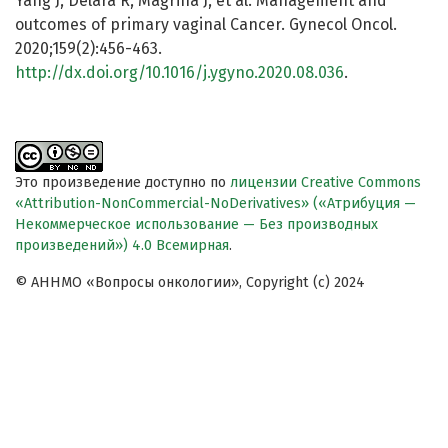
Yang J, Delara R, Magrina J, et al. Management and
outcomes of primary vaginal Cancer. Gynecol Oncol.
2020;159(2):456-463.
http://dx.doi.org/10.1016/j.ygyno.2020.08.036
.
Это произведение доступно по
лицензии Creative Commons
«Attribution-NonCommercial-NoDerivatives» («Атрибуция —
Некоммерческое использование — Без производных
произведений») 4.0 Всемирная
.
© АННМО «Вопросы онкологии», Copyright (c) 2024