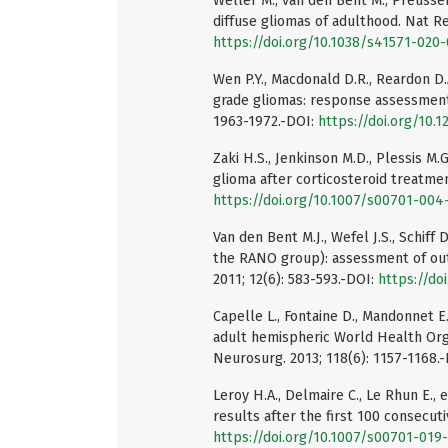
Weller M., van den Bent M., Preusser
diffuse gliomas of adulthood. Nat Re
https://doi.org/10.1038/s41571-020
Wen P.Y., Macdonald D.R., Reardon D.
grade gliomas: response assessment 
1963-1972.-DOI:
https://doi.org/10.
Zaki H.S., Jenkinson M.D., Plessis M.
glioma after corticosteroid treatmen
https://doi.org/10.1007/s00701-004
Van den Bent M.J., Wefel J.S., Schif
the RANO group): assessment of outc
2011; 12(6): 583-593.-DOI:
https://do
Capelle L., Fontaine D., Mandonnet E
adult hemispheric World Health Organ
Neurosurg. 2013; 118(6): 1157-1168.
Leroy H.A., Delmaire C., Le Rhun E., 
results after the first 100 consecut
https://doi.org/10.1007/s00701-019