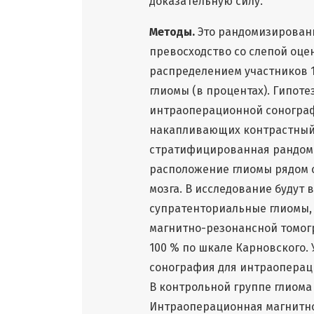
доказательную силу.
Методы.
Это рандомизирован
превосходство со слепой оцен
распределением участников 1
глиомы (в процентах). Гипот
интраоперационной сонограф
накапливающих контрастный 
стратифицированная рандоми
расположение глиомы рядом с
мозга. В исследование буду
супратенториальные глиомы,
магнитно-резонансной томогр
100 % по шкале Карновского.
сонография для интраоперац
В контрольной группе глиома 
Интраоперационная магнитн