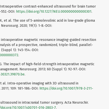
al. Intraoperative contrast-enhanced ultrasound for brain tumor
2-552.-DOI:
https://doi.org/10.1227/NEU.0000000000000301
.
., et al. The use of 5-aminolevulinic acid in low-grade glioma
 Neurosurg. 2020; 19(1): 1-8.-DOI:
.0-T intraoperative magnetic resonance imaging-guided resection
nalysis of a prospective, randomized, triple-blind, parallel-
1 (Suppl 1): 145-154.-DOI:
00000000372
.
G. The impact of high-field-strength intraoperative magnetic
anagement. Neurosurg. 2013; 60 (Suppl 1): 92-97.-DOI:
0430321.39870.be
.
et al. Intra-operative imaging with 3D ultrasound in
 2011; 109: 181-186.-DOI:
https://doi.org/10.1007/978-3-211-
f ultrasound in intracranial tumor surgery. Acta Neurochir.
//doi.org/10.1007/s00701-016-2803-7
.