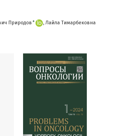
+
вич Природов
Лайла Тимарбековна