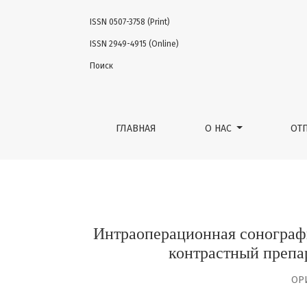
ISSN 0507-3758 (Print)
Интраоперационная сонография в хирург
ISSN 2949-4915 (Online)
Поиск
ГЛАВНАЯ
О НАС
ОТ
Интраоперационная сонограф
контрастный препа
ОР