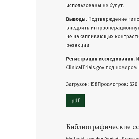
использованы не будут.
Выводы.
Подтверждение гипо
внедрить интраоперационную
не накапливающих контрастн
резекции.
Регистрация исследования.
И
ClinicalTrials.gov под номеро
Загрузок: 158
Просмотров: 620
pdf
Библиографические с