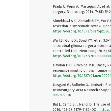
Prada F., Perin A., Martegani A., et 
surgery. Neurosurg. 2014; 74(5): 54
Almekkawi A.K., Ahmadieh T.Y., Wu E.M
resection: a systematic review. Oper
https://doi.org/10.1093/ons/opz336
.
Wu J.S., Gong X., Song Y.Y., et al. 3
in cerebral glioma surgery: interim a
controlled trial. Neurosurg. 2014; 6
https://doi.org/10.1227/NEU.00000
Haydon D.H., Chicoine M.R., Dacey R.
resonance imaging on brain tumor m
https://doi.org/10.1227/01.neu.000
Unsgard G., Solheim O., Lindseth F., 
neurosurgery. Acta Neurochir Suppl.
99651-5_28
.
Bal J., Camp S.J., Nandi D. The use o
2016; 158(6): 1179-1185.-DOI:
https: