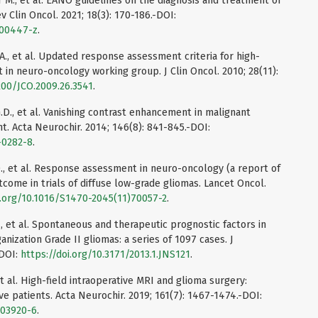
 M., et al. EANO guidelines on the diagnosis and treatment of
v Clin Oncol. 2021; 18(3): 170-186.-DOI:
-00447-z
.
A., et al. Updated response assessment criteria for high-
in neuro-oncology working group. J Clin Oncol. 2010; 28(11):
1200/JCO.2009.26.3541
.
G.D., et al. Vanishing contrast enhancement in malignant
t. Acta Neurochir. 2014; 146(8): 841-845.-DOI:
-0282-8
.
f D., et al. Response assessment in neuro-oncology (a report of
ome in trials of diffuse low-grade gliomas. Lancet Oncol.
i.org/10.1016/S1470-2045(11)70057-2
.
., et al. Spontaneous and therapeutic prognostic factors in
ization Grade II gliomas: a series of 1097 cases. J
-DOI:
https://doi.org/10.3171/2013.1.JNS121
.
et al. High-field intraoperative MRI and glioma surgery:
ive patients. Acta Neurochir. 2019; 161(7): 1467-1474.-DOI:
-03920-6
.