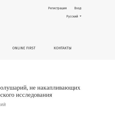
Регистрация
Вход
ющих контрастный препарат: протокол рандомизирован
Change the language. The current 
Русский
ONLINE FIRST
КОНТАКТЫ
полушарий, не накапливающих
ского исследования
НИЙ