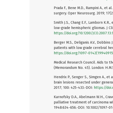
Prada F., Bene M.D., Rampini A., et a
surgery. Oper Neurosurg. 2019; 17(2
Smith J.S., Chang E.F., Lamborn K.R.,
low-grade hemispheric gliomas. J Cli
https://doi.org/10.1200/JCO.2007.13.
Berger M.S., Deliganis A.V., Dobbins J
patients with low grade cerebral he
https://doi.org/1097-0142(19940915
Medical Research Council. Aids to t
(Memorandum No. 45). London: H.M.S
Hendrix P., Senger S., Simgen A., e
brain lesions resected under genera
2017; 100: 425-433.-DOI:
https://doi
Karnofsky D.A., Abelmann W.H., Crave
palliative treatment of carcinoma w
1948:634-656.-DOI: 10.1002/1097-0