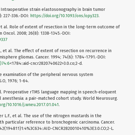
l. Intraoperative strain elastosonography in brain tumor
): 227-336.-DOI:
https://doi.org/10.1093/ons/opy323
.
 et al. Role of extent of resection in the long-term outcome of
n Oncol. 2008; 26(8): 1338-1345.-DOI:
9337
., et al. The effect of extent of resection on recurrence in
misphere gliomas. Cancer. 1994; 74(6): 1784-1791.-DOI:
)74:6
<1784::aid-cncr2820740622>3.0.co;2-d.
he examination of the peripheral nervous system
.O, 1976; 1-64.
t al. Preoperative rTMS language mapping in speech-eloquent
l anesthesia: a pair-matched cohort study. World Neurosurg.
.org/10.1016/j.wneu.2017.01.041
.
r L.F., et al. The use of the nitrogen mustards in the
ith particular reference to bronchogenic carcinoma. Cancer.
142(194811)1:4%3C634::AID-CNCR2820010410%3E3.0.CO;2-L.