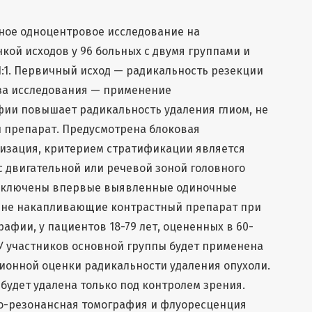
ное одноцентровое исследование на
кой исходов у 96 больных с двумя группами и
:1. Первичный исход — радикальность резекции
еза исследования — применение
ии повышает радикальность удаления глиом, не
препарат. Предусмотрена блоковая
зация, критерием стратификации является
 двигательной или речевой зоной головного
т включены впервые выявленные одиночные
 не накапливающие контрастный препарат при
афии, у пациентов 18-79 лет, оцененных в 60-
 У участников основной группы будет применена
ионной оценки радикальности удаления опухоли.
будет удалена только под контролем зрения.
о-резонансная томография и флуоресценция