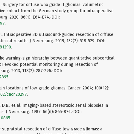
l. Surgery for diffuse who grade II gliomas: volumetric
tive cohort from the German study group for intraoperative
rg. 2020; 86(1): E64-E74.-DOI:
397
.
 al. Intraoperative 3D ultrasound-guided resection of diffuse
linical results. J Neurosurg. 2019; 132(2): 518-529.-DOI:
181290
.
l. The warning-sign hierarchy between quantitative subcortical
 evoked potential monitoring during resection of
surg. 2013; 118(2): 287-296.-DOI:
12895
.
ain locations of low-grade gliomas. Cancer. 2004; 100(12):
002/cncr.20297
.
 D.B., et al. Imaging-based stereotaxic serial biopsies in
ms. J Neurosurg. 1987; 66(6): 865-874.-DOI:
6.0865
.
supratotal resection of diffuse low-grade gliomas: a