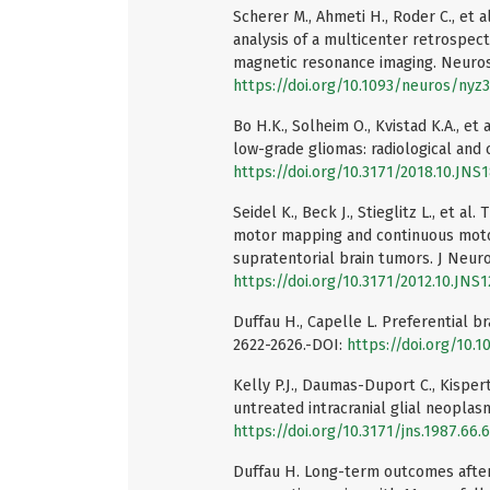
Scherer M., Ahmeti H., Roder C., et a
analysis of a multicenter retrospec
magnetic resonance imaging. Neurosu
https://doi.org/10.1093/neuros/nyz
Bo H.K., Solheim O., Kvistad K.A., et
low-grade gliomas: radiological and c
https://doi.org/10.3171/2018.10.JNS
Seidel K., Beck J., Stieglitz L., et a
motor mapping and continuous motor
supratentorial brain tumors. J Neuro
https://doi.org/10.3171/2012.10.JNS
Duffau H., Capelle L. Preferential br
2622-2626.-DOI:
https://doi.org/10.1
Kelly P.J., Daumas-Duport C., Kispert
untreated intracranial glial neoplas
https://doi.org/10.3171/jns.1987.66.
Duffau H. Long-term outcomes after 