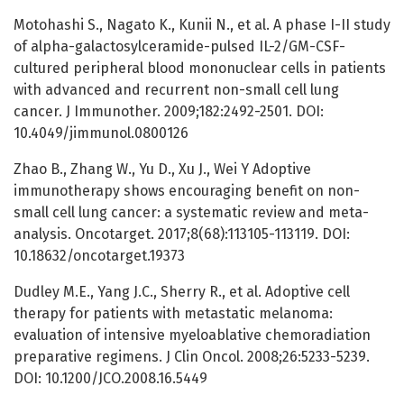
Motohashi S., Nagato K., Kunii N., et al. A phase I-II study
of alpha-galactosylceramide-pulsed IL-2/GM-CSF-
cultured peripheral blood mononuclear cells in patients
with advanced and recurrent non-small cell lung
cancer. J Immunother. 2009;182:2492-2501. DOI:
10.4049/jimmunol.0800126
Zhao B., Zhang W., Yu D., Xu J., Wei Y Adoptive
immunotherapy shows encouraging benefit on non-
small cell lung cancer: a systematic review and meta-
analysis. Oncotarget. 2017;8(68):113105-113119. DOI:
10.18632/oncotarget.19373
Dudley M.E., Yang J.C., Sherry R., et al. Adoptive cell
therapy for patients with metastatic melanoma:
evaluation of intensive myeloablative chemoradiation
preparative regimens. J Clin Oncol. 2008;26:5233-5239.
DOI: 10.1200/JCO.2008.16.5449