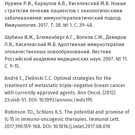
Нуриев Р.И., Караулов А.В., Киселевский М.В. Новые
стратегии лечения пациентов с онкологическими
заболеваниями: иммунотерапевтический подход.
Иммунология. 2017. Т. 38. № 1. С. 39-48.
Шубина И.Ж., Бгюменберг А.Г., Волков С.М., Демидов
Л.В., Киселевский М.В. Адоптивная иммунотерапия
злокачественных новообразований. Вестник
Российской академии медицинских наук. 2007. № 11.
С. 9-15.
André F., Zielinski C.C. Optimal strategies for the
treatment of metastatic triple-negative breast cancer
with currently approved agents. Ann Oncol. (2012)
23:vi46-51. DOI: 10.1093/annonc/mds195
Robinson TO., Schluns K.S. The potential and promise of
IL-15 in immuno-oncogenic therapies. Immunol Lett.
2017;190:159-168. DOI: 10.1016/j.imlet.2017.08.010