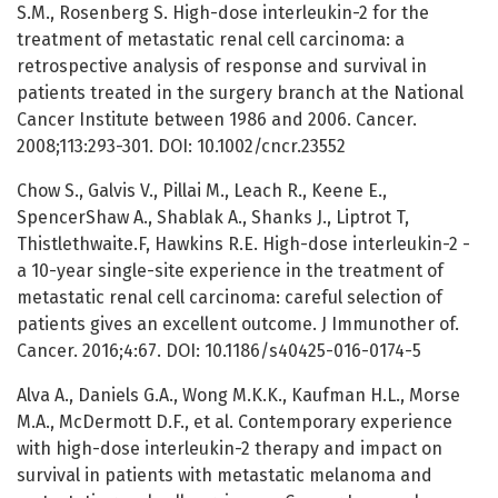
S.M., Rosenberg S. High-dose interleukin-2 for the
treatment of metastatic renal cell carcinoma: a
retrospective analysis of response and survival in
patients treated in the surgery branch at the National
Cancer Institute between 1986 and 2006. Cancer.
2008;113:293-301. DOI: 10.1002/cncr.23552
Chow S., Galvis V., Pillai M., Leach R., Keene E.,
SpencerShaw A., Shablak A., Shanks J., Liptrot T,
Thistlethwaite.F, Hawkins R.E. High-dose interleukin-2 -
a 10-year single-site experience in the treatment of
metastatic renal cell carcinoma: careful selection of
patients gives an excellent outcome. J Immunother of.
Cancer. 2016;4:67. DOI: 10.1186/s40425-016-0174-5
Alva A., Daniels G.A., Wong M.K.K., Kaufman H.L., Morse
M.A., McDermott D.F., et al. Contemporary experience
with high-dose interleukin-2 therapy and impact on
survival in patients with metastatic melanoma and