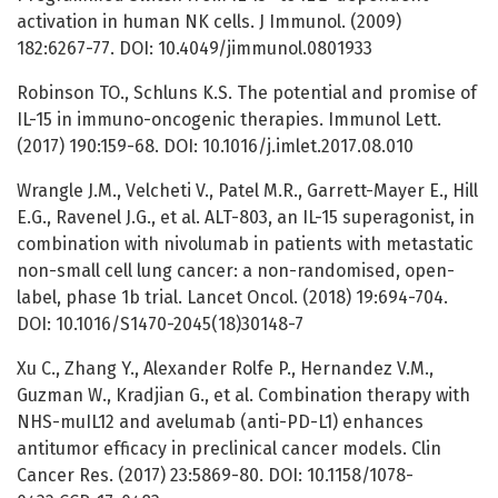
activation in human NK cells. J Immunol. (2009)
182:6267-77. DOI: 10.4049/jimmunol.0801933
Robinson TO., Schluns K.S. The potential and promise of
IL-15 in immuno-oncogenic therapies. Immunol Lett.
(2017) 190:159-68. DOI: 10.1016/j.imlet.2017.08.010
Wrangle J.M., Velcheti V., Patel M.R., Garrett-Mayer E., Hill
E.G., Ravenel J.G., et al. ALT-803, an IL-15 superagonist, in
combination with nivolumab in patients with metastatic
non-small cell lung cancer: a non-randomised, open-
label, phase 1b trial. Lancet Oncol. (2018) 19:694-704.
DOI: 10.1016/S1470-2045(18)30148-7
Xu C., Zhang Y., Alexander Rolfe P., Hernandez V.M.,
Guzman W., Kradjian G., et al. Combination therapy with
NHS-muIL12 and avelumab (anti-PD-L1) enhances
antitumor efficacy in preclinical cancer models. Clin
Cancer Res. (2017) 23:5869-80. DOI: 10.1158/1078-