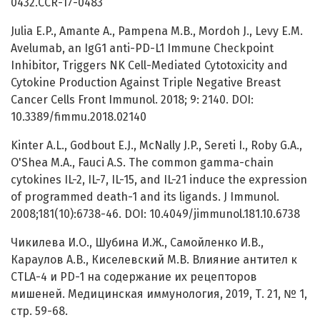
0432.CCR-17-0483
Julia E.P., Amante A., Pampena M.B., Mordoh J., Levy E.M.
Avelumab, an IgG1 anti-PD-L1 Immune Checkpoint
Inhibitor, Triggers NK Cell-Mediated Cytotoxicity and
Cytokine Production Against Triple Negative Breast
Cancer Cells Front Immunol. 2018; 9: 2140. DOI:
10.3389/fimmu.2018.02140
Kinter A.L., Godbout E.J., McNally J.P., Sereti I., Roby G.A.,
O'Shea M.A., Fauci A.S. The common gamma-chain
cytokines IL-2, IL-7, IL-15, and IL-21 induce the expression
of programmed death-1 and its ligands. J Immunol.
2008;181(10):6738-46. DOI: 10.4049/jimmunol.181.10.6738
Чикилева И.О., Шубина И.Ж., Самойленко И.В.,
Караулов А.В., Киселевский М.В. Влияние антител к
CTLA-4 и PD-1 на содержание их рецепторов
мишеней. Медицинская иммунология, 2019, Т. 21, № 1,
стр. 59-68.