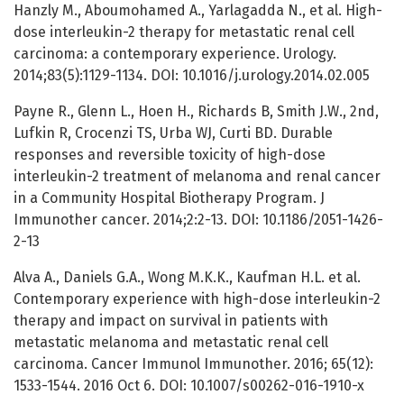
Hanzly M., Aboumohamed A., Yarlagadda N., et al. High-
dose interleukin-2 therapy for metastatic renal cell
carcinoma: a contemporary experience. Urology.
2014;83(5):1129-1134. DOI: 10.1016/j.urology.2014.02.005
Payne R., Glenn L., Hoen H., Richards B, Smith J.W., 2nd,
Lufkin R, Crocenzi TS, Urba WJ, Curti BD. Durable
responses and reversible toxicity of high-dose
interleukin-2 treatment of melanoma and renal cancer
in a Community Hospital Biotherapy Program. J
Immunother cancer. 2014;2:2-13. DOI: 10.1186/2051-1426-
2-13
Alva A., Daniels G.A., Wong M.K.K., Kaufman H.L. et al.
Contemporary experience with high-dose interleukin-2
therapy and impact on survival in patients with
metastatic melanoma and metastatic renal cell
carcinoma. Cancer Immunol Immunother. 2016; 65(12):
1533-1544. 2016 Oct 6. DOI: 10.1007/s00262-016-1910-x