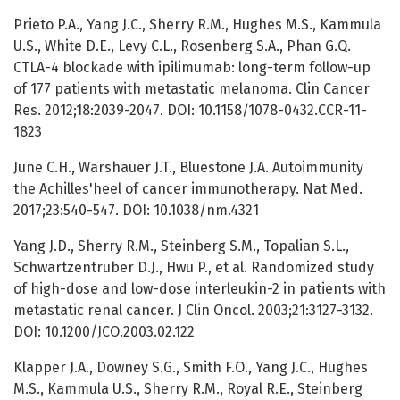
Prieto P.A., Yang J.C., Sherry R.M., Hughes M.S., Kammula
U.S., White D.E., Levy C.L., Rosenberg S.A., Phan G.Q.
CTLA-4 blockade with ipilimumab: long-term follow-up
of 177 patients with metastatic melanoma. Clin Cancer
Res. 2012;18:2039-2047. DOI: 10.1158/1078-0432.CCR-11-
1823
June C.H., Warshauer J.T., Bluestone J.A. Autoimmunity
the Achilles'heel of cancer immunotherapy. Nat Med.
2017;23:540-547. DOI: 10.1038/nm.4321
Yang J.D., Sherry R.M., Steinberg S.M., Topalian S.L.,
Schwartzentruber D.J., Hwu P., et al. Randomized study
of high-dose and low-dose interleukin-2 in patients with
metastatic renal cancer. J Clin Oncol. 2003;21:3127-3132.
DOI: 10.1200/JCO.2003.02.122
Klapper J.A., Downey S.G., Smith F.O., Yang J.C., Hughes
M.S., Kammula U.S., Sherry R.M., Royal R.E., Steinberg