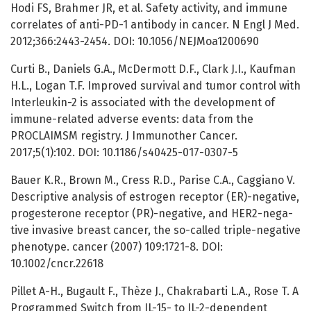
Hodi FS, Brahmer JR, et al. Safety activity, and immune
correlates of anti-PD-1 antibody in cancer. N Engl J Med.
2012;366:2443-2454. DOI: 10.1056/NEJMoa1200690
Curti B., Daniels G.A., McDermott D.F., Clark J.I., Kaufman
H.L., Logan T.F. Improved survival and tumor control with
Interleukin-2 is associated with the development of
immune-related adverse events: data from the
PROCLAIMSM registry. J Immunother Cancer.
2017;5(1):102. DOI: 10.1186/s40425-017-0307-5
Bauer K.R., Brown M., Cress R.D., Parise C.A., Caggiano V.
Descriptive analysis of estrogen receptor (ER)-negative,
progesterone receptor (PR)-negative, and HER2-nega-
tive invasive breast cancer, the so-called triple-negative
phenotype. cancer (2007) 109:1721-8. DOI:
10.1002/cncr.22618
Pillet A-H., Bugault F., Thèze J., Chakrabarti L.A., Rose T. A
Programmed Switch from IL-15- to IL-2-dependent