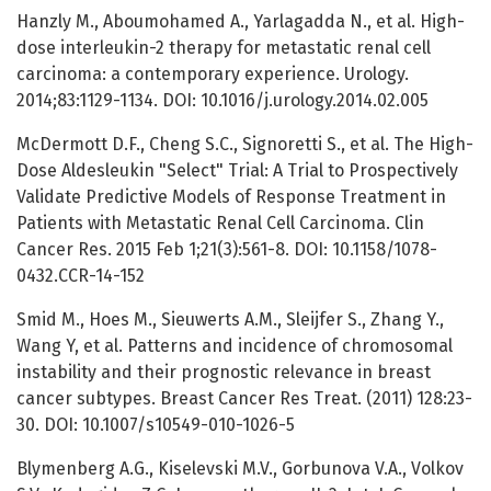
Hanzly M., Aboumohamed A., Yarlagadda N., et al. High-
dose interleukin-2 therapy for metastatic renal cell
carcinoma: a contemporary experience. Urology.
2014;83:1129-1134. DOI: 10.1016/j.urology.2014.02.005
McDermott D.F., Cheng S.C., Signoretti S., et al. The High-
Dose Aldesleukin "Select" Trial: A Trial to Prospectively
Validate Predictive Models of Response Treatment in
Patients with Metastatic Renal Cell Carcinoma. Clin
Cancer Res. 2015 Feb 1;21(3):561-8. DOI: 10.1158/1078-
0432.CCR-14-152
Smid M., Hoes M., Sieuwerts A.M., Sleijfer S., Zhang Y.,
Wang Y, et al. Patterns and incidence of chromosomal
instability and their prognostic relevance in breast
cancer subtypes. Breast Cancer Res Treat. (2011) 128:23-
30. DOI: 10.1007/s10549-010-1026-5
Blymenberg A.G., Kiselevski M.V., Gorbunova V.A., Volkov