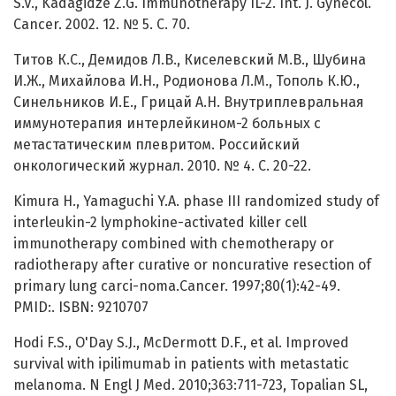
S.V., Kadagidze Z.G. Immunotherapy IL-2. Int. J. Gynecol.
Cancer. 2002. 12. № 5. С. 70.
Титов К.С., Демидов Л.В., Киселевский М.В., Шубина
И.Ж., Михайлова И.Н., Родионова Л.М., Тополь К.Ю.,
Синельников И.Е., Грицай А.Н. Внутриплевральная
иммунотерапия интерлейкином-2 больных с
метастатическим плевритом. Российский
онкологический журнал. 2010. № 4. С. 20-22.
Kimura H., Yamaguchi Y.A. phase III randomized study of
interleukin-2 lymphokine-activated killer cell
immunotherapy combined with chemotherapy or
radiotherapy after curative or noncurative resection of
primary lung carci-noma.Cancer. 1997;80(1):42-49.
PMID:. ISBN: 9210707
Hodi F.S., O'Day S.J., McDermott D.F., et al. Improved
survival with ipilimumab in patients with metastatic
melanoma. N Engl J Med. 2010;363:711-723, Topalian SL,