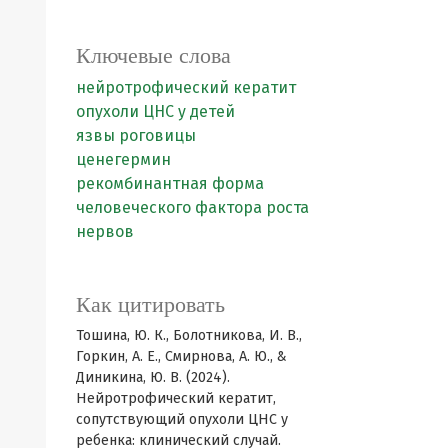
Ключевые слова
нейротрофический кератит
опухоли ЦНС у детей
язвы роговицы
ценегермин
рекомбинантная форма
человеческого фактора роста
нервов
Как цитировать
Тошина, Ю. К., Болотникова, И. В.,
Горкин, А. Е., Смирнова, А. Ю., &
Диникина, Ю. В. (2024).
Нейротрофический кератит,
сопутствующий опухоли ЦНС у
ребенка: клинический случай.