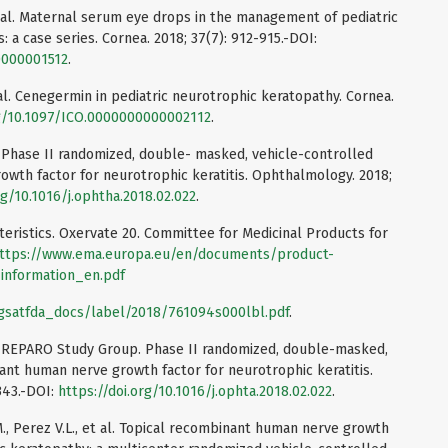
 et al. Maternal serum eye drops in the management of pediatric
: a case series. Cornea. 2018; 37(7): 912-915.-DOI:
0000001512
.
et al. Cenegermin in pediatric neurotrophic keratopathy. Cornea.
rg/10.1097/ICO.0000000000002112
.
al. Phase II randomized, double- masked, vehicle-controlled
owth factor for neurotrophic keratitis. Ophthalmology. 2018;
rg/10.1016/j.ophtha.2018.02.022
.
eristics. Oxervate 20. Committee for Medicinal Products for
ttps://www.ema.europa.eu/en/documents/product-
-information_en.pdf
ugsatfda_docs/label/2018/761094s000lbl.pdf
.
 al. REPARO Study Group. Phase II randomized, double-masked,
nant human nerve growth factor for neurotrophic keratitis.
343.-DOI:
https://doi.org/10.1016/j.ophta.2018.02.022
.
., Perez V.L., et al. Topical recombinant human nerve growth