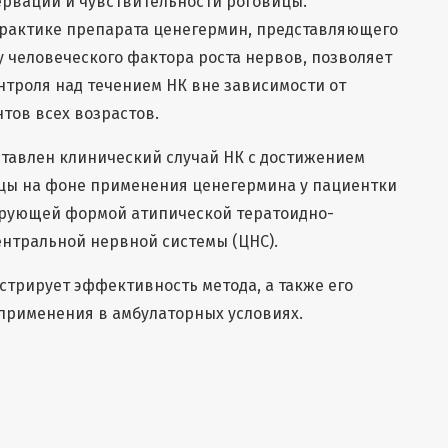
ервации и чувствительности роговицы.
рактике препарата ценегермин, представляющего
 человеческого фактора роста нервов, позволяет
нтроля над течением НК вне зависимости от
тов всех возрастов.
тавлен клинический случай НК с достижением
цы на фоне применения ценегермина у пациентки
ирующей формой атипической тератоидно-
ентральной нервной системы (ЦНС).
трирует эффективность метода, а также его
применения в амбулаторных условиях.