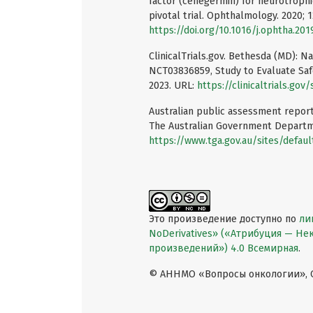
factor (cenegermin) for neurotrophi
pivotal trial. Ophthalmology. 2020; 1
https://doi.org/10.1016/j.ophtha.201
ClinicalTrials.gov. Bethesda (MD): Na
NCT03836859, Study to Evaluate Safe
2023. URL:
https://clinicaltrials.g
Australian public assessment report
The Australian Government Departme
https://www.tga.gov.au/sites/defau
Это произведение доступно по
ли
NoDerivatives» («Атрибуция — Н
произведений») 4.0 Всемирная
.
© АННМО «Вопросы онкологии», Co