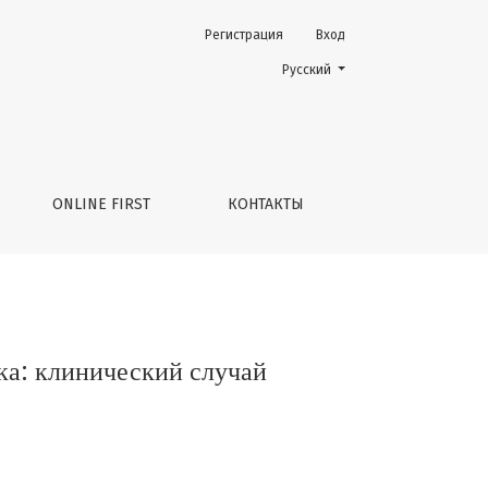
Регистрация
Вход
Change the language. The current 
Русский
ONLINE FIRST
КОНТАКТЫ
ка: клинический случай