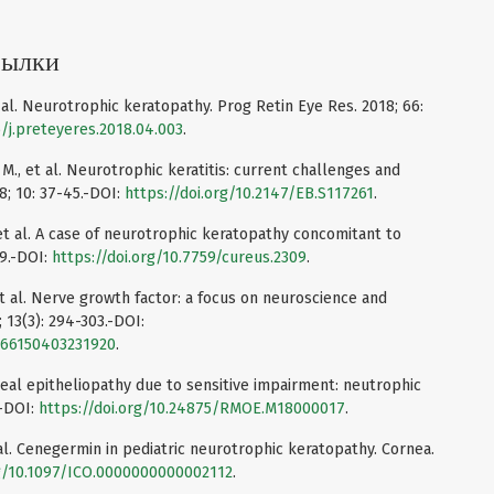
сылки
t al. Neurotrophic keratopathy. Prog Retin Eye Res. 2018; 66:
6/j.preteyeres.2018.04.003
.
i M., et al. Neurotrophic keratitis: current challenges and
8; 10: 37-45.-DOI:
https://doi.org/10.2147/EB.S117261
.
 et al. A case of neurotrophic keratopathy concomitant to
09.-DOI:
https://doi.org/10.7759/cureus.2309
.
 et al. Nerve growth factor: a focus on neuroscience and
 13(3): 294-303.-DOI:
3666150403231920
.
eal epitheliopathy due to sensitive impairment: neutrophic
.-DOI:
https://doi.org/10.24875/RMOE.M18000017
.
et al. Cenegermin in pediatric neurotrophic keratopathy. Cornea.
rg/10.1097/ICO.0000000000002112
.