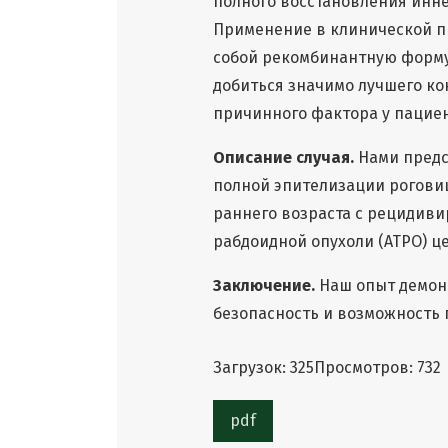
полного восстановления инн
Применение в клинической п
собой рекомбинантную форму
добиться значимо лучшего ко
причинного фактора у пациен
Описание случая.
Нами предс
полной эпителизации рогови
раннего возраста с рецидив
рабдоидной опухоли (АТРО) ц
Заключение.
Наш опыт демонс
безопасность и возможность 
Загрузок: 325
Просмотров: 732
pdf