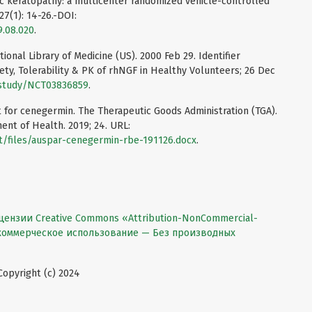
c keratopathy: a multicenter randomized vehicle-controlled
27(1): 14-26.-DOI:
9.08.020
.
tional Library of Medicine (US). 2000 Feb 29. Identifier
ty, Tolerability & PK of rhNGF in Healthy Volunteers; 26 Dec
ov/study/NCT03836859
.
 for cenegermin. The Therapeutic Goods Administration (TGA).
nt of Health. 2019; 24. URL:
lt/files/auspar-cenegermin-rbe-191126.docx
.
цензии Creative Commons «Attribution-NonCommercial-
екоммерческое использование — Без производных
pyright (c) 2024