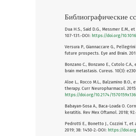
Библиографические с
Dua H.S., Said D.G., Messmer E.M., e
107-131.-DOI:
https://doi.org/10.101
Versura P., Giannaccare G., Pellegrin
future prospects. Eye and Brain. 201
Bonzano C., Bonzano E., Cutolo C.A.,
brain metastasis. Cureus. 10(3): e23
Aloe L., Rocco M.L., Balzamino B.O.,
therapy. Curr Neuropharmacol. 2015;
https://doi.org/10.2174/1570159x1
Babayan-Sosa A., Baca-Loada O. Corn
keratitis. Rev Mex Oftamol. 2018; 92
Pedrotti E., Bonetto J., Cozzini T., 
2019; 38: 1450-2.-DOI:
https://doi.o