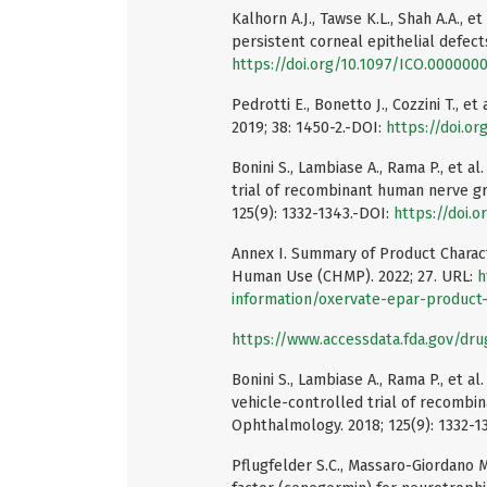
Kalhorn A.J., Tawse K.L., Shah A.A.,
persistent corneal epithelial defects
https://doi.org/10.1097/ICO.000000
Pedrotti E., Bonetto J., Cozzini T., 
2019; 38: 1450-2.-DOI:
https://doi.o
Bonini S., Lambiase A., Rama P., et 
trial of recombinant human nerve gr
125(9): 1332-1343.-DOI:
https://doi.o
Annex I. Summary of Product Charact
Human Use (CHMP). 2022; 27. URL:
h
information/oxervate-epar-product
https://www.accessdata.fda.gov/dr
Bonini S., Lambiase A., Rama P., et
vehicle-controlled trial of recombi
Ophthalmology. 2018; 125(9): 1332-1
Pflugfelder S.C., Massaro-Giordano M