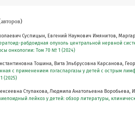
(авторов)
олаевич Суспицын, Евгений Наумович Имянитов, Маргар
ератоид-рабдоидная опухоль центральной нервной систе
сы онкологии: Том 70 № 1 (2024)
стантиновна Тошина, Вита Эльбрусовна Карсанова, Гео
ная с применением пэгаспаргазы у детей с острым лим
 (2025)
лексеевна Ступакова, Людмила Анатольевна Воробьева, 
иелоидный лейкоз у детей: обзор литературы, клиниче