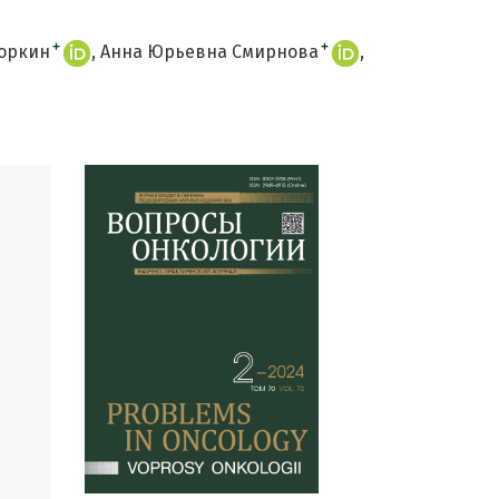
+
+
Горкин
Анна Юрьевна Смирнова