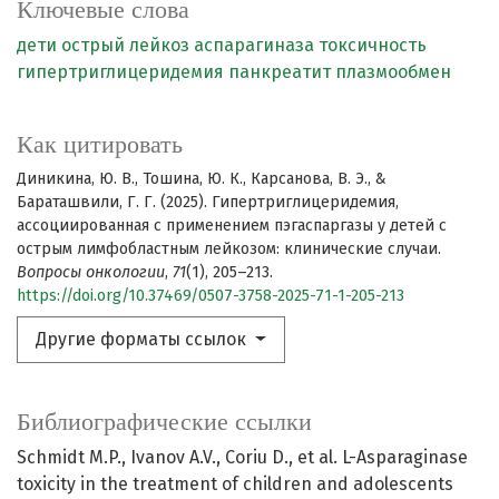
Ключевые слова
дети
острый лейкоз
аспарагиназа
токсичность
гипертриглицеридемия
панкреатит
плазмообмен
Как цитировать
Диникина, Ю. В., Тошина, Ю. К., Карсанова, В. Э., &
Бараташвили, Г. Г. (2025). Гипертриглицеридемия,
ассоциированная с применением пэгаспаргазы у детей с
острым лимфобластным лейкозом: клинические случаи.
Вопросы онкологии
,
71
(1), 205–213.
https://doi.org/10.37469/0507-3758-2025-71-1-205-213
Другие форматы ссылок
Библиографические ссылки
Schmidt M.P., Ivanov A.V., Coriu D., et al. L-Asparaginase
toxicity in the treatment of children and adolescents