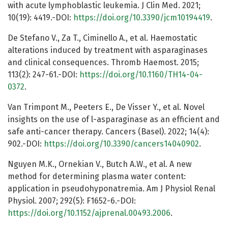
with acute lymphoblastic leukemia. J Clin Med. 2021;
10(19): 4419.-DOI:
https://doi.org/10.3390/jcm10194419
.
De Stefano V., Za T., Ciminello А., et al. Haemostatic
alterations induced by treatment with asparaginases
and clinical consequences. Thromb Haemost. 2015;
113(2): 247-61.-DOI:
https://doi.org/10.1160/TH14-04-
0372
.
Van Trimpont M., Peeters E., De Visser Y., et al. Novel
insights on the use of l-asparaginase as an efficient and
safe anti-cancer therapy. Cancers (Basel). 2022; 14(4):
902.-DOI:
https://doi.org/10.3390/cancers14040902
.
Nguyen M.K., Ornekian V., Butch A.W., et al. A new
method for determining plasma water content:
application in pseudohyponatremia. Am J Physiol Renal
Physiol. 2007; 292(5): F1652-6.-DOI:
https://doi.org/10.1152/ajprenal.00493.2006
.