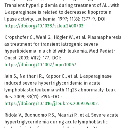
Transient hyperlipidemia during treatment of ALL with
L-asparaginase is related to decreased lipoprotein
lipase activity. Leukemia. 1997; 11(8): 1377-9.-DOI:
https://doi.org/10.1038/sj.leu.2400703
.
Kropshofer G., Wehl G., Högler W., et al. Plasmapheresis
as treatment for transient iatrogenic severe
hyperlipidemia in a child with leukemia. Med Pediatr
Oncol. 2003; 41(2): 177.-DOI:
https://doi.org/10.1002/mpo.10067
.
Jain S., Naithani R., Kapoor G., et al. L-asparaginase
induced severe hypertriglyceridemia in acute
lymphoblastic leukemia with 11q23 abnormality. Leuk
Res. 2009; 33(11): e194.-DOI:
https://doi.org/10.1016/j.leukres.2009.05.002
.
Ridola V., Buonuomo P.S., Maurizi P., et al. Severe acute
hypertriglyceridemia during acute lymphoblastic