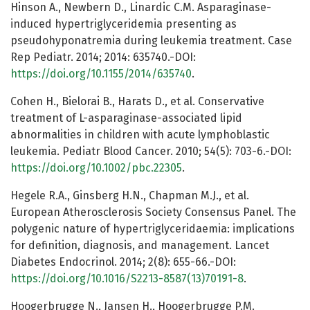
Hinson A., Newbern D., Linardic C.M. Asparaginase-
induced hypertriglyceridemia presenting as
pseudohyponatremia during leukemia treatment. Case
Rep Pediatr. 2014; 2014: 635740.-DOI:
https://doi.org/10.1155/2014/635740
.
Cohen H., Bielorai B., Harats D., et al. Conservative
treatment of L-asparaginase-associated lipid
abnormalities in children with acute lymphoblastic
leukemia. Pediatr Blood Cancer. 2010; 54(5): 703-6.-DOI:
https://doi.org/10.1002/pbc.22305
.
Hegele R.A., Ginsberg H.N., Chapman M.J., et al.
European Atherosclerosis Society Consensus Panel. The
polygenic nature of hypertriglyceridaemia: implications
for definition, diagnosis, and management. Lancet
Diabetes Endocrinol. 2014; 2(8): 655-66.-DOI:
https://doi.org/10.1016/S2213-8587(13)70191-8
.
Hoogerbrugge N., Jansen H., Hoogerbrugge P.M.