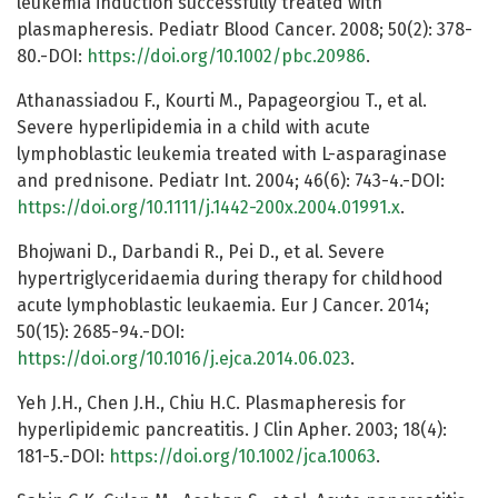
leukemia induction successfully treated with
plasmapheresis. Pediatr Blood Cancer. 2008; 50(2): 378-
80.-DOI:
https://doi.org/10.1002/pbc.20986
.
Athanassiadou F., Kourti M., Papageorgiou T., et al.
Severe hyperlipidemia in a child with acute
lymphoblastic leukemia treated with L-asparaginase
and prednisone. Pediatr Int. 2004; 46(6): 743-4.-DOI:
https://doi.org/10.1111/j.1442-200x.2004.01991.x
.
Bhojwani D., Darbandi R., Pei D., et al. Severe
hypertriglyceridaemia during therapy for childhood
acute lymphoblastic leukaemia. Eur J Cancer. 2014;
50(15): 2685-94.-DOI:
https://doi.org/10.1016/j.ejca.2014.06.023
.
Yeh J.H., Chen J.H., Chiu H.C. Plasmapheresis for
hyperlipidemic pancreatitis. J Clin Apher. 2003; 18(4):
181-5.-DOI:
https://doi.org/10.1002/jca.10063
.