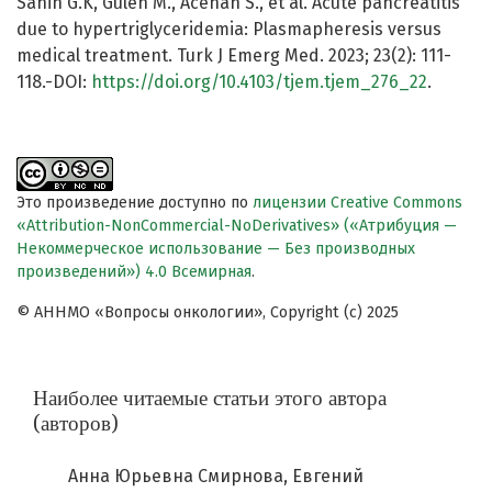
Sahin G.K, Gulen M., Acehan S., et al. Acute pancreatitis
due to hypertriglyceridemia: Plasmapheresis versus
medical treatment. Turk J Emerg Med. 2023; 23(2): 111-
118.-DOI:
https://doi.org/10.4103/tjem.tjem_276_22
.
Это произведение доступно по
лицензии Creative Commons
«Attribution-NonCommercial-NoDerivatives» («Атрибуция —
Некоммерческое использование — Без производных
произведений») 4.0 Всемирная
.
© АННМО «Вопросы онкологии», Copyright (c) 2025
Наиболее читаемые статьи этого автора
(авторов)
Анна Юрьевна Смирнова, Евгений