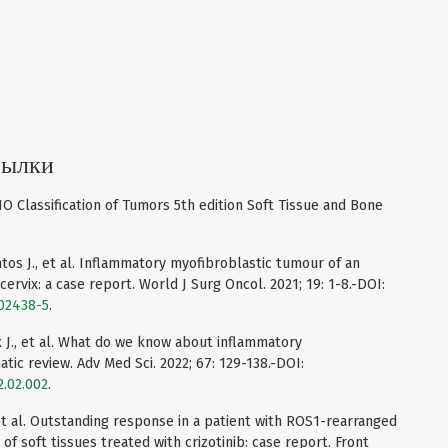
сылки
WHO Classification of Tumors 5th edition Soft Tissue and Bone
ntos J., et al. Inflammatory myofibroblastic tumour of an
ervix: a case report. World J Surg Oncol. 2021; 19: 1-8.-DOI:
-02438-5
.
uk J., et al. What do we know about inflammatory
ic review. Adv Med Sci. 2022; 67: 129-138.-DOI:
2.02.002
.
, et al. Outstanding response in a patient with ROS1-rearranged
f soft tissues treated with crizotinib: case report. Front