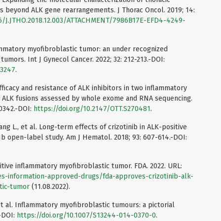
s beyond ALK gene rearrangements. J Thorac Oncol. 2019; 14:
016/J.JTHO.2018.12.003/ATTACHMENT/7986B17E-EFD4-4249-
flammatory myofibroblastic tumor: an under recognized
tumors. Int J Gynecol Cancer. 2022; 32: 212-213.-DOI:
03247
.
Efficacy and resistance of ALK inhibitors in two inflammatory
h ALK fusions assessed by whole exome and RNA sequencing.
10342.-DOI:
https://doi.org/10.2147/OTT.S270481
.
ang L., et al. Long-term effects of crizotinib in ALK-positive
b open-label study. Am J Hematol. 2018; 93: 607-614.-DOI:
itive inflammatory myofibroblastic tumor. FDA. 2022. URL:
s-information-approved-drugs/fda-approves-crizotinib-alk-
tic-tumor
(11.08.2022).
, et al. Inflammatory myofibroblastic tumours: a pictorial
.-DOI:
https://doi.org/10.1007/S13244-014-0370-0
.