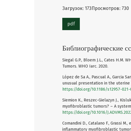
Загрузок: 173
Просмотров: 730
pdf
Библиографические с
Siegal G.P., Bloem J.L., Cates H.M. 
Tumors. WHO Iarc. 2020.
López de Sa A., Pascual A., Garcia Sa
unusual presentation in the uterine c
https://doi.org/10.1186/s12957-021
Siemion K., Reszec-Gielazyn J., Kisl
myofibroblastic tumors? – A systemat
https://doi.org/10.1016/J.ADVMS.202
Comandini D., Catalano F., Grassi M.
inflammatory myofibroblastic tumor o