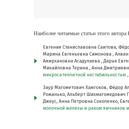
Наиболее читаемые статьи этого автора 
Евгения Станиславовна Саитова, Фёд
Марина Евгеньевна Симонова , Алван 
Амирхановна Асадулаева , Дарья Евге
Михайловна Терина , Анна Дмитриевн
микросателлитной нестабильностью
Заур Магометович Хамгоков, Фёдор А
Романько, Альберт Шихмагомедович П
Джеус, Анна Петровна Соколенко, Ев
молочной железы и раком яичников 