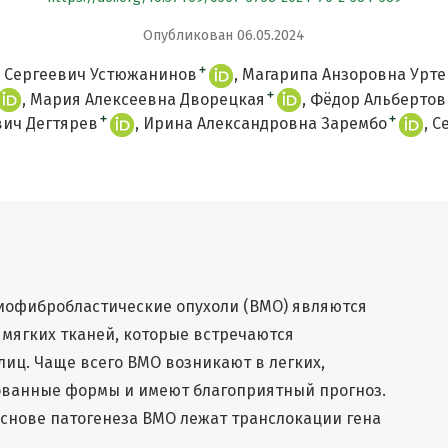
Опубликован 06.05.2024
+
 Сергеевич Устюжанинов
Магарипа Анзоровна Урт
+
Мария Алексеевна Дворецкая
Фёдор Альбертов
+
+
вич Дегтярев
Ирина Александровна Зарембо
С
офибробластические опухоли (ВМО) являются
мягких тканей, которые встречаются
иц. Чаще всего ВМО возникают в легких,
ованные формы и имеют благоприятный прогноз.
основе патогенеза ВМО лежат транслокации гена