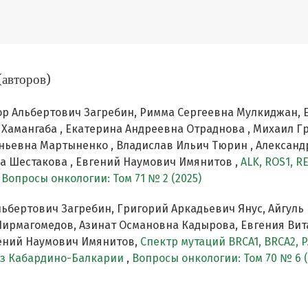
(авторов)
ор Альбертович Загребин, Римма Сергеевна Мулкиджан, 
Хамангаба , Екатерина Андреевна Отраднова , Михаил Г
ньевна Мартыненко , Владислав Ильич Тюрин , Александ
а Шестакова , Евгений Наумович Имянитов ,
ALK, ROS1, R
,
Вопросы онкологии: Том 71 № 2 (2025)
льбертович Загребин, Григорий Аркадьевич Янус, Айгул
ирмагомедов, Азинат Османовна Кадырова, Евгения Вит
гений Наумович Имянитов,
Спектр мутаций BRCA1, BRCA2, P
из Кабардино-Балкарии
,
Вопросы онкологии: Том 70 № 6 (