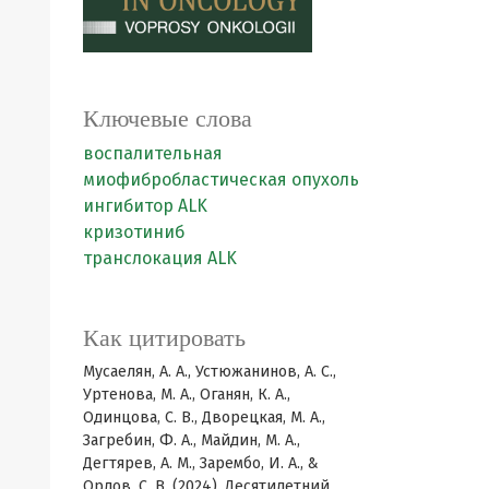
Ключевые слова
воспалительная
миофибробластическая опухоль
ингибитор ALK
кризотиниб
транслокация ALK
Как цитировать
Мусаелян, А. А., Устюжанинов, А. С.,
Уртенова, М. А., Оганян, К. А.,
Одинцова, С. В., Дворецкая, М. А.,
Загребин, Ф. А., Майдин, М. А.,
Дегтярев, А. М., Зарембо, И. А., &
Орлов, С. В. (2024). Десятилетний