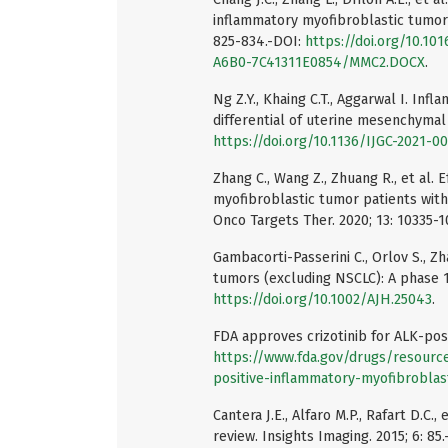
inflammatory myofibroblastic tumor
825-834.-DOI:
https://doi.org/10.1
A6B0-7C41311E0854/MMC2.DOCX
.
Ng Z.Y., Khaing C.T., Aggarwal I. In
differential of uterine mesenchymal 
https://doi.org/10.1136/IJGC-2021-0
Zhang C., Wang Z., Zhuang R., et al. 
myofibroblastic tumor patients wit
Onco Targets Ther. 2020; 13: 10335-
Gambacorti-Passerini C., Orlov S., Zh
tumors (excluding NSCLC): A phase 1
https://doi.org/10.1002/AJH.25043
.
FDA approves crizotinib for ALK-pos
https://www.fda.gov/drugs/resource
positive-inflammatory-myofibroblas
Cantera J.E., Alfaro M.P., Rafart D.C.
review. Insights Imaging. 2015; 6: 85