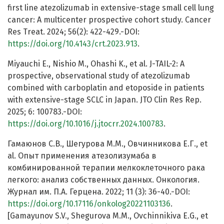
first line atezolizumab in extensive-stage small cell lung
cancer: A multicenter prospective cohort study. Cancer
Res Treat. 2024; 56(2): 422-429.-DOI:
https://doi.org/10.4143/crt.2023.913
.
Miyauchi E., Nishio M., Ohashi K., et al. J-TAIL-2: A
prospective, observational study of atezolizumab
combined with carboplatin and etoposide in patients
with extensive-stage SCLC in Japan. JTO Clin Res Rep.
2025; 6: 100783.-DOI:
https://doi.org/10.1016/j.jtocrr.2024.100783
.
Гамаюнов С.В., Шегурова М.М., Овчинникова Е.Г., et
al. Опыт применения атезолизумаба в
комбинированной терапии мелкоклеточного рака
легкого: анализ собственных данных. Онкология.
Журнал им. П.А. Герцена. 2022; 11 (3): 36-40.-DOI:
https://doi.org/10.17116/onkolog20221103136
.
[Gamayunov S.V., Shegurova M.M., Ovchinnikiva E.G., et