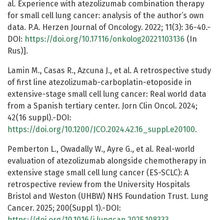
al. Experience with atezolizumab combination therapy
for small cell lung cancer: analysis of the author’s own
data. P.A. Herzen Journal of Oncology. 2022; 11(3): 36-40.-
DOI:
https://doi.org/10.17116/onkolog20221103136
(In
Rus)].
Lamin M., Casas R., Azcuna J., et al. A retrospective study
of first line atezolizumab-carboplatin-etoposide in
extensive-stage small cell lung cancer: Real world data
from a Spanish tertiary center. Jorn Clin Oncol. 2024;
42(16 suppl).-DOI:
https://doi.org/10.1200/JCO.2024.42.16_suppl.e20100
.
Pemberton L., Owadally W., Ayre G., et al. Real-world
evaluation of atezolizumab alongside chemotherapy in
extensive stage small cell lung cancer (ES-SCLC): A
retrospective review from the University Hospitals
Bristol and Weston (UHBW) NHS Foundation Trust. Lung
Cancer. 2025; 200(Suppl 1).-DOI:
https://doi.org/10.1016/j.lungcan.2025.108333
.