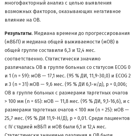
многофакторный анализ с целью выявления
возможных факторов, оказывающих негативное
влияние на ОВ.
Результаты
. Медиана времени до прогрессирования
(мВБП) и медиана общей выживаемости (мОВ) в
общей группе составили 6,3 и 12,4 мес.
соответственно. Статистически значимо
различалась ОВ в группе больных со статусом ECOG 0
и 1 (n = 59): мОВ — 17,1 мес. (95 % ДИ, 11,9-30,0) и ECOG 2
и 3 (n = 31) мОВ — 9,6 мес. (95 % ДИ 6,1-н/д), p = 0,006;
ОВ в группе больных с размерами таргетных очагов
> 100 мм (n = 65): мОВ — 11,8 мес. (95 % ДИ, 9,1-16,6), и с
размерами таргетных очагов < 100 мм (n = 25): мОВ —
25,7 мес. (95 % ДИ 11,9-Н/Д), p = 0,01. Среди пациентов
с IV стадией мВБП и мОВ были 6,1 и 12,4 мес.
Статистически значимые различия в ОВ были