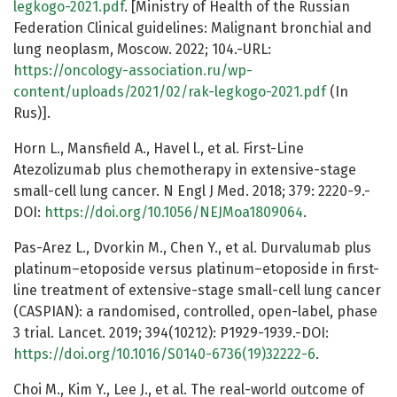
legkogo-2021.pdf
. [Ministry of Health of the Russian
Federation Clinical guidelines: Malignant bronchial and
lung neoplasm, Moscow. 2022; 104.-URL:
https://oncology-association.ru/wp-
content/uploads/2021/02/rak-legkogo-2021.pdf
(In
Rus)].
Horn L., Mansfield A., Havel l., et al. First-Line
Atezolizumab plus chemotherapy in extensive-stage
small-cell lung cancer. N Engl J Med. 2018; 379: 2220-9.-
DOI:
https://doi.org/10.1056/NEJMoa1809064
.
Pas-Arez L., Dvorkin M., Chen Y., et al. Durvalumab plus
platinum–etoposide versus platinum–etoposide in first-
line treatment of extensive-stage small-cell lung cancer
(CASPIAN): a randomised, controlled, open-label, phase
3 trial. Lancet. 2019; 394(10212): P1929-1939.-DOI:
https://doi.org/10.1016/S0140-6736(19)32222-6
.
Choi M., Kim Y., Lee J., et al. The real-world outcome of