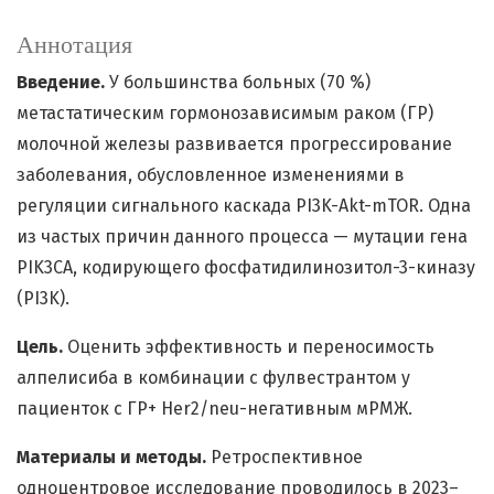
Аннотация
Введение.
У большинства больных (70 %)
метастатическим гормонозависимым раком (ГР)
молочной железы развивается прогрессирование
заболевания, обусловленное изменениями в
регуляции сигнального каскада PI3K-Akt-mTOR. Одна
из частых причин данного процесса — мутации гена
PIK3CA, кодирующего фосфатидилинозитол-3-киназу
(PI3K).
Цель.
Оценить эффективность и переносимость
алпелисиба в комбинации с фулвестрантом у
пациенток с ГР+ Her2/neu-негативным мРМЖ.
Материалы и методы.
Ретроспективное
одноцентровое исследование проводилось в 2023–