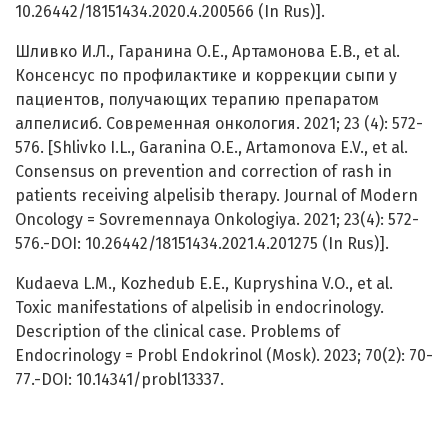
10.26442/18151434.2020.4.200566 (In Rus)].
Шливко И.Л., Гаранина О.Е., Артамонова Е.В., et al.
Консенсус по профилактике и коррекции сыпи у
пациентов, получающих терапию препаратом
алпелисиб. Современная онкология. 2021; 23 (4): 572-
576. [Shlivko I.L., Garanina O.E., Artamonova E.V., et al.
Consensus on prevention and correction of rash in
patients receiving alpelisib therapy. Journal of Modern
Oncology = Sovremennaya Onkologiya. 2021; 23(4): 572-
576.-DOI: 10.26442/18151434.2021.4.201275 (In Rus)].
Kudaeva L.M., Kozhedub E.E., Kupryshina V.O., et al.
Toxic manifestations of alpelisib in endocrinology.
Description of the clinical case. Problems of
Endocrinology = Probl Endokrinol (Mosk). 2023; 70(2): 70-
77.-DOI: 10.14341/probl13337.