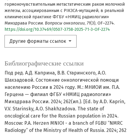
гормоночувствительным метастатическим раком молочной
железы, ассоциированным с PIK3CA-мутацией, в реальной
клинической практике ФГБУ «НМИЦ радиологии»
Минздрава России.
Вопросы онкологии
,
71
(3), OF–2274.
https://doi.org/10.37469/0507-3758-2025-71-3-OF-2274
Другие форматы ссылок
Библиографические ссылки
Под ред. А.Д. Каприна, В.В. Старинского, А.О.
Шахзадовой. Состояние онкологической помощи
населению России в 2024 году. М.: МНИОИ им. П.А.
Герцена — филиал ФГБУ «НМИЦ радиологии»
Минздрава России. 2024; 262(ил.). [Ed. by A.D. Kaprin,
V.V. Starinsky, A.O. Shakhzadova. The state of
oncological care for the Russian population in 2024.
Moscow: P.A. Herzen MNIOI - a branch of FGBU “NMRC
Radiology” of the Ministry of Health of Russia. 2024; 262