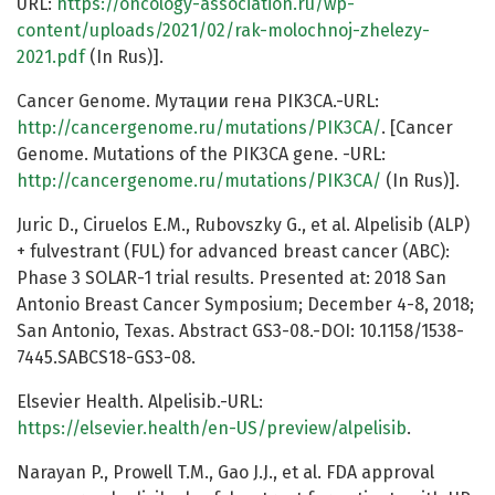
URL:
https://oncology-association.ru/wp-
content/uploads/2021/02/rak-molochnoj-zhelezy-
2021.pdf
(In Rus)].
Cancer Genome. Мутации гена PIK3CA.-URL:
http://cancergenome.ru/mutations/PIK3CA/
. [Cancer
Genome. Mutations of the PIK3CA gene. -URL:
http://cancergenome.ru/mutations/PIK3CA/
(In Rus)].
Juric D., Ciruelos E.M., Rubovszky G., et al. Alpelisib (ALP)
+ fulvestrant (FUL) for advanced breast cancer (ABC):
Phase 3 SOLAR-1 trial results. Presented at: 2018 San
Antonio Breast Cancer Symposium; December 4-8, 2018;
San Antonio, Texas. Abstract GS3-08.-DOI: 10.1158/1538-
7445.SABCS18-GS3-08.
Elsevier Health. Alpelisib.-URL:
https://elsevier.health/en-US/preview/alpelisib
.
Narayan P., Prowell T.M., Gao J.J., et al. FDA approval