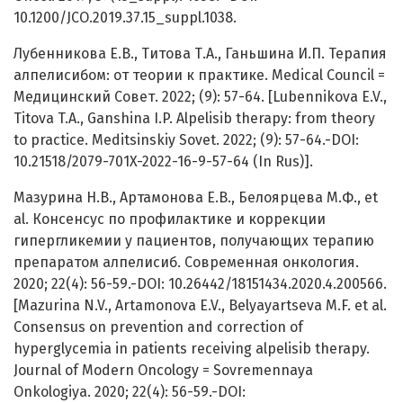
10.1200/JCO.2019.37.15_suppl.1038.
Лубенникова Е.В., Титова Т.А., Ганьшина И.П. Терапия
алпелисибом: от теории к практике. Medical Council =
Медицинский Совет. 2022; (9): 57-64. [Lubennikova E.V.,
Titova T.A., Ganshina I.P. Alpelisib therapy: from theory
to practice. Meditsinskiy Sovet. 2022; (9): 57-64.-DOI:
10.21518/2079-701X-2022-16-9-57-64 (In Rus)].
Мазурина Н.В., Артамонова Е.В., Белоярцева М.Ф., et
al. Консенсус по профилактике и коррекции
гипергликемии у пациентов, получающих терапию
препаратом алпелисиб. Современная онкология.
2020; 22(4): 56-59.-DOI: 10.26442/18151434.2020.4.200566.
[Mazurina N.V., Artamonova E.V., Belyayartseva M.F. et al.
Consensus on prevention and correction of
hyperglycemia in patients receiving alpelisib therapy.
Journal of Modern Oncology = Sovremennaya
Onkologiya. 2020; 22(4): 56-59.-DOI: