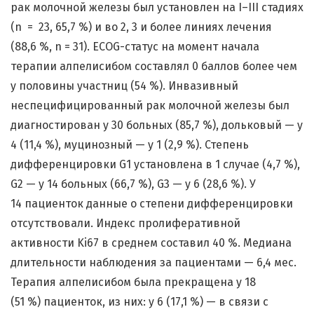
рак молочной железы был установлен на I–III стадиях
(n = 23, 65,7 %) и во 2, 3 и более линиях лечения
(88,6 %, n = 31). ECOG-статус на момент начала
терапии алпелисибом составлял 0 баллов более чем
у половины участниц (54 %). Инвазивный
неспецифицированный рак молочной железы был
диагностирован у 30 больных (85,7 %), дольковый — у
4 (11,4 %), муцинозный — у 1 (2,9 %). Степень
дифференцировки G1 установлена в 1 случае (4,7 %),
G2 — у 14 больных (66,7 %), G3 — у 6 (28,6 %). У
14 пациенток данные о степени дифференцировки
отсутствовали. Индекс пролиферативной
активности Ki67 в среднем составил 40 %. Медиана
длительности наблюдения за пациентами — 6,4 мес.
Терапия алпелисибом была прекращена у 18
(51 %) пациенток, из них: у 6 (17,1 %) — в связи с