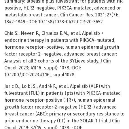
summary: alpelisib plus fulvestrant for patients with HR-
positive, HER2-negative, PIK3CA-mutated, advanced or
metastatic breast cancer. Clin Cancer Res. 2021; 27(7):
1842-1849.-DOI: 10.1158/1078-0432.CCR-20-3652
Chia S., Neven P., Ciruelos E.M., et al. Alpelisib +
endocrine therapy in patients with PIK3CA-mutated,
hormone receptor–positive, human epidermal growth
factor receptor 2–negative, advanced breast cancer:
Analysis of all 3 cohorts of the BYLieve study. J Clin
Oncol. 2023; 41(16_suppl): 1078.-DOI:
10.1200/JCO.2023.41.16_suppl.1078.
Juric D., Loibl S., André F., et al. Alpelisib (ALP) with
fulvestrant (FUL) in patients (pts) with PIK3CA-mutated
hormone receptor-positive (HR+), human epidermal
growth factor receptor-2-negative (HER2-) advanced
breast cancer (ABC): primary or secondary resistance to
prior endocrine therapy (ET) in the SOLAR-1 trial. J Clin
Oncol. 2019; 37(15_suppl): 1038. -DOI: