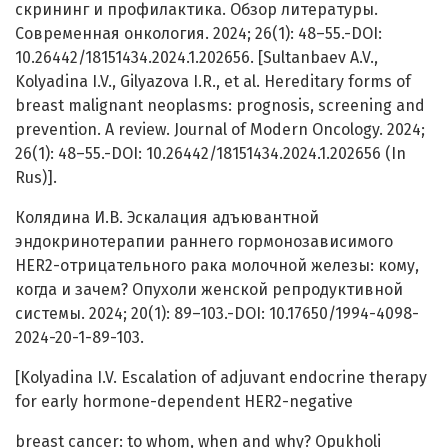
скрининг и профилактика. Обзор литературы.
Современная онкология. 2024; 26(1): 48–55.-DOI:
10.26442/18151434.2024.1.202656. [Sultanbaev A.V.,
Kolyadina I.V., Gilyazova I.R., et al. Hereditary forms of
breast malignant neoplasms: prognosis, screening and
prevention. A review. Journal of Modern Oncology. 2024;
26(1): 48–55.-DOI: 10.26442/18151434.2024.1.202656 (In
Rus)].
Колядина И.В. Эскалация адъювантной
эндокринотерапии раннего гормонозависимого
HER2-отрицательного рака молочной железы: кому,
когда и зачем? Опухоли женской репродуктивной
системы. 2024; 20(1): 89–103.-DOI: 10.17650/1994-4098-
2024-20-1-89-103.
[Kolyadina I.V. Escalation of adjuvant endocrine therapy
for early hormone-dependent HER2-negative
breast cancer: to whom, when and why? Opukholi