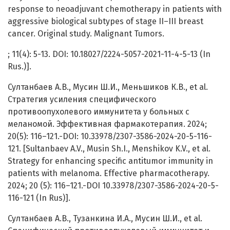
response to neoadjuvant chemotherapy in patients with
aggressive biological subtypes of stage II–III breast
cancer. Original study. Malignant Tumors.
; 11(4): 5-13. DOI: 10.18027/2224-5057-2021-11-4-5-13 (In
Rus.)].
Султанбаев А.В., Мусин Ш.И., Меньшиков К.В., et al.
Стратегия усиления специфического
противоопухолевого иммунитета у больных с
меланомой. Эффективная фармакотерапия. 2024;
20(5): 116–121.-DOI: 10.33978/2307-3586-2024-20-5-116-
121. [Sultanbaev A.V., Musin Sh.I., Menshikov K.V., et al.
Strategy for enhancing specific antitumor immunity in
patients with melanoma. Effective pharmacotherapy.
2024; 20 (5): 116–121.-DOI 10.33978/2307-3586-2024-20-5-
116-121 (In Rus)].
Султанбаев А.В., Тузанкина И.А., Мусин Ш.И., et al.