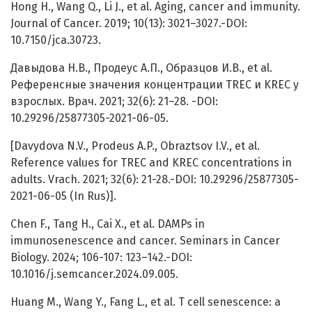
Hong H., Wang Q., Li J., et al. Aging, cancer and immunity.
Journal of Cancer. 2019; 10(13): 3021–3027.-DOI:
10.7150/jca.30723.
Давыдова Н.В., Продеус А.П., Образцов И.В., et al.
Референсные значения концентрации TREC и KREC у
взрослых. Врач. 2021; 32(6): 21–28. -DOI:
10.29296/25877305-2021-06-05.
[Davydova N.V., Prodeus A.P., Obraztsov I.V., et al.
Reference values for TREC and KREC concentrations in
adults. Vrach. 2021; 32(6): 21-28.-DOI: 10.29296/25877305-
2021-06-05 (In Rus)].
Chen F., Tang H., Cai X., et al. DAMPs in
immunosenescence and cancer. Seminars in Cancer
Biology. 2024; 106-107: 123–142.-DOI:
10.1016/j.semcancer.2024.09.005.
Huang M., Wang Y., Fang L., et al. T cell senescence: a