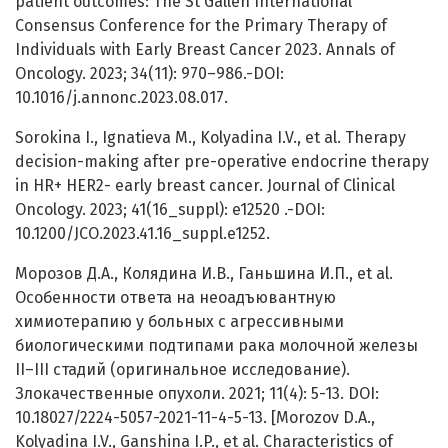
patient outcomes: The St Gallen International
Consensus Conference for the Primary Therapy of
Individuals with Early Breast Cancer 2023. Annals of
Oncology. 2023; 34(11): 970–986.-DOI:
10.1016/j.annonc.2023.08.017.
Sorokina I., Ignatieva M., Kolyadina I.V., et al. Therapy
decision-making after pre-operative endocrine therapy
in HR+ HER2- early breast cancer. Journal of Clinical
Oncology. 2023; 41(16_suppl): e12520 .-DOI:
10.1200/JCO.2023.41.16_suppl.e1252.
Морозов Д.А., Колядина И.В., Ганьшина И.П., et al.
Особенности ответа на неоадъювантную
химиотерапию у больных с агрессивными
биологическими подтипами рака молочной железы
II–III стадий (оригинальное исследование).
Злокачественные опухоли. 2021; 11(4): 5-13. DOI:
10.18027/2224-5057-2021-11-4-5-13. [Morozov D.A.,
Kolyadina I.V., Ganshina I.P., et al. Characteristics of