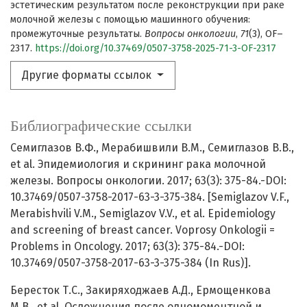
эстетическим результатом после реконструкции при раке
молочной железы с помощью машинного обучения:
промежуточные результаты.
Вопросы онкологии
,
71
(3), OF–
2317.
https://doi.org/10.37469/0507-3758-2025-71-3-OF-2317
Другие форматы ссылок
Библиографические ссылки
Семиглазов В.Ф., Мерабишвили В.М., Семиглазов В.В.,
et al. Эпидемиология и скрининг рака молочной
железы. Вопросы онкологии. 2017; 63(3): 375-84.-DOI:
10.37469/0507-3758-2017-63-3-375-384. [Semiglazov V.F.,
Merabishvili V.M., Semiglazov V.V., et al. Epidemiology
and screening of breast cancer. Voprosy Onkologii =
Problems in Oncology. 2017; 63(3): 375-84.-DOI:
10.37469/0507-3758-2017-63-3-375-384 (In Rus)].
Бересток Т.С., Закиряходжаев А.Д., Ермощенкова
М.В., et al. Осложнения после одномоментной и