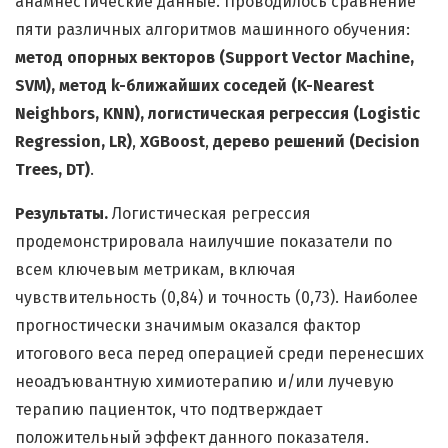
анамнестические данные. Проводилось сравнение
пяти различных алгоритмов машинного обучения:
метод опорных векторов (Support Vector Machine,
SVM), метод
k
-ближайших соседей (K-Nearest
Neighbors, KNN)
, логистическая регрессия (
Logistic
Regression, LR)
,
XGBoost
,
дерево решений (Decision
Trees, DT)
.
Результаты.
Логистическая регрессия
продемонстрировала наилучшие показатели по
всем ключевым метрикам, включая
чувствительность (0,84) и точность (0,73). Наиболее
прогностически значимым оказался фактор
итогового веса перед операцией среди перенесших
неоадъювантную химиотерапию и/или лучевую
терапию пациенток, что подтверждает
положительный эффект данного показателя.