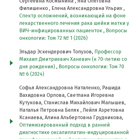
Сергеевна Космынина , Яна Олеговна
Филишенко , Елена Александровна Ульрих ,
Спектр осложнений, возникающий на фоне
лекарственного лечения рака шейки матки у
ВИЧ-инфицированных пациенток
,
Вопросы
онкологии: Том 72 № 1 (2026)
Эльдар Эскендерович Топузов,
Профессор
Михаил Дмитриевич Ханевич (к 70-летию со
дня рождения)
,
Вопросы онкологии: Том 70
№ 6 (2024)
Софья Александровна Наталенко, Рашида
Вахидовна Орлова, Светлана Игоревна
Кутукова, Станислав Михайлович Малышев,
Наталья Петровна Беляк , Лейля Азретовна
Ксанаева, Алина Альбертовна Грудникова,
Оптимизированный подход в ранней
диагностике оксалиплатин-индуцированной