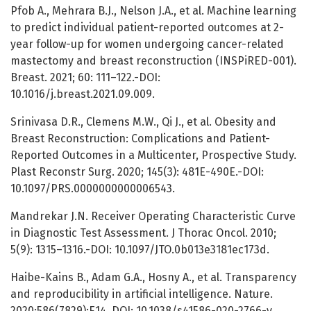
Pfob A., Mehrara B.J., Nelson J.A., et al. Machine learning
to predict individual patient-reported outcomes at 2-
year follow-up for women undergoing cancer-related
mastectomy and breast reconstruction (INSPiRED-001).
Breast. 2021; 60: 111–122.-DOI:
10.1016/j.breast.2021.09.009.
Srinivasa D.R., Clemens M.W., Qi J., et al. Obesity and
Breast Reconstruction: Complications and Patient-
Reported Outcomes in a Multicenter, Prospective Study.
Plast Reconstr Surg. 2020; 145(3): 481E-490E.-DOI:
10.1097/PRS.0000000000006543.
Mandrekar J.N. Receiver Operating Characteristic Curve
in Diagnostic Test Assessment. J Thorac Oncol. 2010;
5(9): 1315–1316.-DOI: 10.1097/JTO.0b013e3181ec173d.
Haibe-Kains B., Adam G.A., Hosny A., et al. Transparency
and reproducibility in artificial intelligence. Nature.
2020;586(7829):E14. DOI: 10.1038/s41586-020-2766-y.