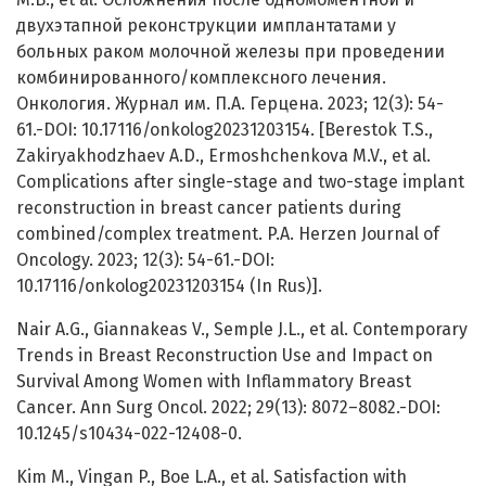
двухэтапной реконструкции имплантатами у
больных раком молочной железы при проведении
комбинированного/комплексного лечения.
Онкология. Журнал им. П.А. Герцена. 2023; 12(3): 54-
61.-DOI: 10.17116/onkolog20231203154. [Berestok T.S.,
Zakiryakhodzhaev A.D., Ermoshchenkova M.V., et al.
Complications after single-stage and two-stage implant
reconstruction in breast cancer patients during
combined/complex treatment. P.A. Herzen Journal of
Oncology. 2023; 12(3): 54-61.-DOI:
10.17116/onkolog20231203154 (In Rus)].
Nair A.G., Giannakeas V., Semple J.L., et al. Contemporary
Trends in Breast Reconstruction Use and Impact on
Survival Among Women with Inflammatory Breast
Cancer. Ann Surg Oncol. 2022; 29(13): 8072–8082.-DOI:
10.1245/s10434-022-12408-0.
Kim M., Vingan P., Boe L.A., et al. Satisfaction with