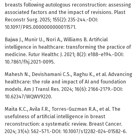
breasts following autologous reconstruction: assessing
associated factors and the impact of revisions. Plast
Reconstr Surg. 2025; 155(2): 235-244.-DOI:
10.1097/PRS.0000000000011571.
Bajwa J., Munir U., Nori A., Williams B. Artificial
intelligence in healthcare: transforming the practice of
medicine. Futur Healthc J. 2021; 8(2): e188–e194.-DOI:
10.7861/fhj.2021-0095.
Mahesh N., Devishamani C.S., Raghu K., et al. Advancing
healthcare: the role and impact of AI and foundation
models. Am J Transl Res. 2024; 16(6): 2166-2179.-DOI:
10.62347/WQWV9220.
Maita K.C., Avila F.R., Torres-Guzman R.A., et al. The
usefulness of artificial intelligence in breast
reconstruction: a systematic review. Breast Cancer.
2024; 31(4): 562–571.-DOI: 10.1007/s12282-024-01582-6.