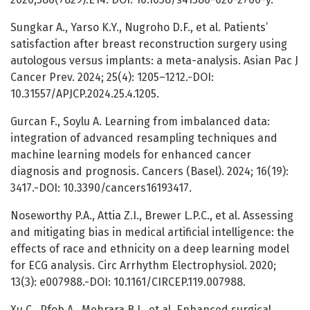
Sungkar A., Yarso K.Y., Nugroho D.F., et al. Patients’
satisfaction after breast reconstruction surgery using
autologous versus implants: a meta-analysis. Asian Pac J
Cancer Prev. 2024; 25(4): 1205–1212.-DOI:
10.31557/APJCP.2024.25.4.1205.
Gurcan F., Soylu A. Learning from imbalanced data:
integration of advanced resampling techniques and
machine learning models for enhanced cancer
diagnosis and prognosis. Cancers (Basel). 2024; 16(19):
3417.-DOI: 10.3390/cancers16193417.
Noseworthy P.A., Attia Z.I., Brewer L.P.C., et al. Assessing
and mitigating bias in medical artificial intelligence: the
effects of race and ethnicity on a deep learning model
for ECG analysis. Circ Arrhythm Electrophysiol. 2020;
13(3): e007988.-DOI: 10.1161/CIRCEP.119.007988.
Xu C., Pfob A., Mehrara B.J., et al. Enhanced surgical