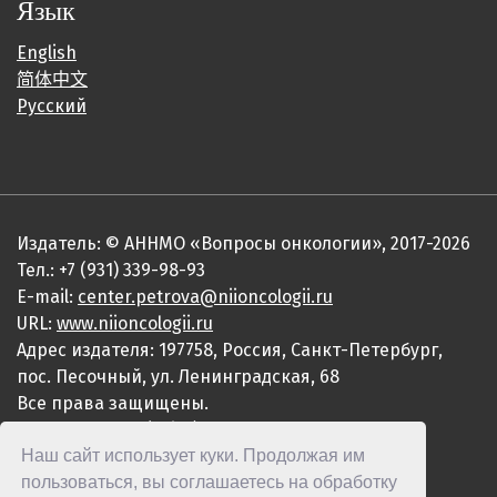
Язык
English
简体中文
Русский
Издатель: © АННМО «Вопросы онкологии», 2017-2026
Тел.: +7 (931) 339-98-93
E-mail:
center.petrova@niioncologii.ru
URL:
www.niioncologii.ru
Адрес издателя: 197758, Россия, Санкт-Петербург,
пос. Песочный, ул. Ленинградская, 68
Все права защищены.
ISSN 0507-3758 (Print)
Наш сайт использует куки. Продолжая им
ISSN 2949-4915 (Online)
пользоваться, вы соглашаетесь на обработку