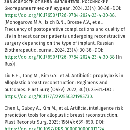
зависимости от вида имплантата. Российский
биотерапевтический журнал. 2024. 23(4): 30-38.-DOI:
https://doi.org/10.17650/1726-9784-2024-23-4-30-38
.
[Monogarova M.A., Isich B.N., Brosse A.V., et al.
Frequency of postoperative complications and quality of
life in breast cancer patients undergoing reconstructive
surgery depending on the type of implant. Russian
Biotherapeutic Journal. 2024. 23(4): 30-38.-DOI:
https://doi.org/10.17650/1726-9784-2024-23-4-30-38
(In
Rus)].
Liu E.H., Tong M., Kim G.Y., et al. Antibiotic prophylaxis in
alloplastic breast reconstruction: Regimens and
outcomes. Plast Surg (Oakv). 2022; 30(1): 25-31.-DOI:
https://doi.org/10.1177/2292550321995730
.
Chen J., Gabay A., Kim M., et al. Artificial intelligence risk
prediction tools for alloplastic breast reconstruction.
Plast Reconstr Surg. 2025; 156(4): 639-650. DOI:
https://doi.org/10.1097/PRS.0000000000012124
.