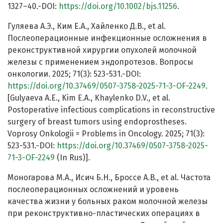
1327–40.-DOI:
https://doi.org/10.1002/bjs.11256
.
Гуляева А.Э., Ким Е.А., Хайленко Д.В., et al.
Послеоперационные инфекционные осложнения в
реконструктивной хирургии опухолей молочной
железы с применением эндопротезов. Вопросы
онкологии. 2025; 71(3): 523-531.-DOI:
https://doi.org/10.37469/0507-3758-2025-71-3-OF-2249
.
[Gulyaeva A.E., Kim E.A., Khaylenko D.V., et al.
Postoperative infectious complications in reconstructive
surgery of breast tumors using endoprostheses.
Voprosy Onkologii = Problems in Oncology. 2025; 71(3):
523-531.-DOI:
https://doi.org/10.37469/0507-3758-2025-
71-3-OF-2249
(In Rus)].
Моногарова М.А., Исич Б.Н., Броссе А.В., et al. Частота
послеоперационных осложнений и уровень
качества жизни у больных раком молочной железы
при реконструктивно-пластических операциях в