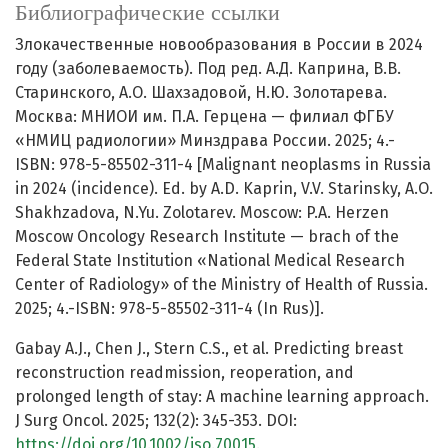
Библиографические ссылки
Злокачественные новообразования в России в 2024
году (заболеваемость). Под ред. А.Д. Каприна, В.В.
Старинского, А.О. Шахзадовой, Н.Ю. Золотарева.
Москва: МНИОИ им. П.А. Герцена — филиал ФГБУ
«НМИЦ радиологии» Минздрава России. 2025; 4.-
ISBN: 978-5-85502-311-4 [Malignant neoplasms in Russia
in 2024 (incidence). Ed. by A.D. Kaprin, V.V. Starinsky, A.O.
Shakhzadova, N.Yu. Zolotarev. Moscow: P.A. Herzen
Moscow Oncology Research Institute — brach of the
Federal State Institution «National Medical Research
Center of Radiology» of the Ministry of Health of Russia.
2025; 4.-ISBN: 978-5-85502-311-4 (In Rus)].
Gabay A.J., Chen J., Stern C.S., et al. Predicting breast
reconstruction readmission, reoperation, and
prolonged length of stay: A machine learning approach.
J Surg Oncol. 2025; 132(2): 345-353. DOI:
https://doi.org/10.1002/jso.70015
.