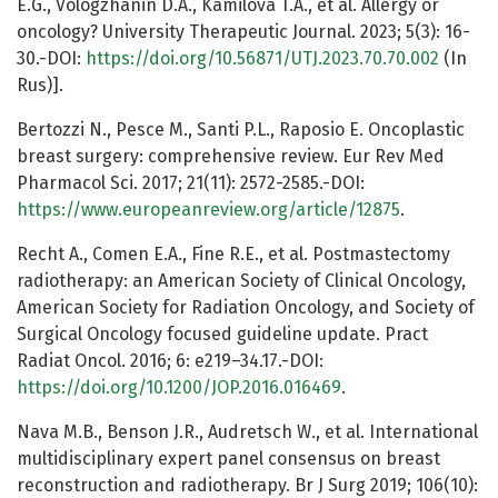
E.G., Vologzhanin D.A., Kamilova T.A., et al. Allergy or
oncology? University Therapeutic Journal. 2023; 5(3): 16-
30.-DOI:
https://doi.org/10.56871/UTJ.2023.70.70.002
(In
Rus)].
Bertozzi N., Pesce M., Santi P.L., Raposio E. Oncoplastic
breast surgery: comprehensive review. Eur Rev Med
Pharmacol Sci. 2017; 21(11): 2572-2585.-DOI:
https://www.europeanreview.org/article/12875
.
Recht A., Comen E.A., Fine R.E., et al. Postmastectomy
radiotherapy: an American Society of Clinical Oncology,
American Society for Radiation Oncology, and Society of
Surgical Oncology focused guideline update. Pract
Radiat Oncol. 2016; 6: e219–34.17.-DOI:
https://doi.org/10.1200/JOP.2016.016469
.
Nava M.B., Benson J.R., Audretsch W., et al. International
multidisciplinary expert panel consensus on breast
reconstruction and radiotherapy. Br J Surg 2019; 106(10):