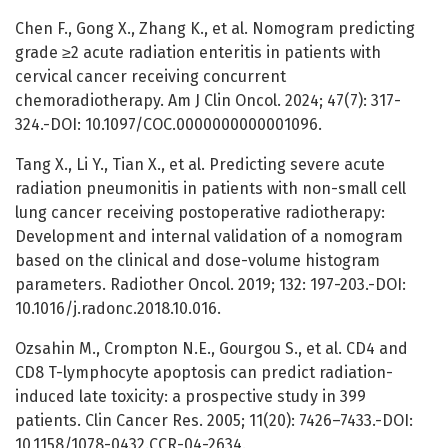
Chen F., Gong X., Zhang K., et al. Nomogram predicting
grade ≥2 acute radiation enteritis in patients with
cervical cancer receiving concurrent
chemoradiotherapy. Am J Clin Oncol. 2024; 47(7): 317-
324.-DOI: 10.1097/COC.0000000000001096.
Tang X., Li Y., Tian X., et al. Predicting severe acute
radiation pneumonitis in patients with non-small cell
lung cancer receiving postoperative radiotherapy:
Development and internal validation of a nomogram
based on the clinical and dose-volume histogram
parameters. Radiother Oncol. 2019; 132: 197-203.-DOI:
10.1016/j.radonc.2018.10.016.
Ozsahin M., Crompton N.E., Gourgou S., et al. CD4 and
CD8 T-lymphocyte apoptosis can predict radiation-
induced late toxicity: a prospective study in 399
patients. Clin Cancer Res. 2005; 11(20): 7426–7433.-DOI:
10.1158/1078-0432.CCR-04-2634.