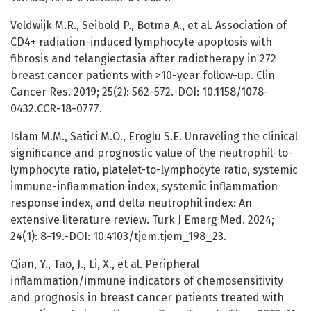
Veldwijk M.R., Seibold P., Botma A., et al. Association of
CD4+ radiation-induced lymphocyte apoptosis with
fibrosis and telangiectasia after radiotherapy in 272
breast cancer patients with >10-year follow-up. Clin
Cancer Res. 2019; 25(2): 562-572.-DOI: 10.1158/1078-
0432.CCR-18-0777.
Islam M.M., Satici M.O., Eroglu S.E. Unraveling the clinical
significance and prognostic value of the neutrophil-to-
lymphocyte ratio, platelet-to-lymphocyte ratio, systemic
immune-inflammation index, systemic inflammation
response index, and delta neutrophil index: An
extensive literature review. Turk J Emerg Med. 2024;
24(1): 8-19.-DOI: 10.4103/tjem.tjem_198_23.
Qian, Y., Tao, J., Li, X., et al. Peripheral
inflammation/immune indicators of chemosensitivity
and prognosis in breast cancer patients treated with