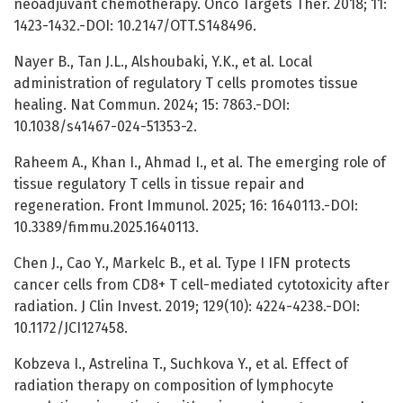
neoadjuvant chemotherapy. Onco Targets Ther. 2018; 11:
1423-1432.-DOI: 10.2147/OTT.S148496.
Nayer B., Tan J.L., Alshoubaki, Y.K., et al. Local
administration of regulatory T cells promotes tissue
healing. Nat Commun. 2024; 15: 7863.-DOI:
10.1038/s41467-024-51353-2.
Raheem A., Khan I., Ahmad I., et al. The emerging role of
tissue regulatory T cells in tissue repair and
regeneration. Front Immunol. 2025; 16: 1640113.-DOI:
10.3389/fimmu.2025.1640113.
Сhen J., Cao Y., Markelc B., et al. Type I IFN protects
cancer cells from CD8+ T cell-mediated cytotoxicity after
radiation. J Clin Invest. 2019; 129(10): 4224-4238.-DOI:
10.1172/JCI127458.
Kobzeva I., Astrelina T., Suchkova Y., et al. Effect of
radiation therapy on composition of lymphocyte