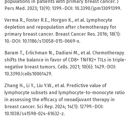
populations in patients with primary breast cancer. J
Pers Med. 2023; 13(9): 1399.-DOI: 10.3390/jpm13091399.
Verma R., Foster R.E., Horgan K., et al. Lymphocyte
depletion and repopulation after chemotherapy for
primary breast cancer. Breast Cancer Res. 2016; 18(1):
10.-DOI: 10.1186/s13058-015-0669-x.
Baram T., Erlichman N., Dadiani M., et al. Chemotherapy
shifts the balance in favor of CD8+ TNFR2+ TILs in triple-
negative breast tumors. Cells. 2021; 10(6): 1429.-DOI:
10.3390/cells10061429.
Zhang H., Li Y., Liu Y.W., et al. Predictive value of
lymphocyte subsets and lymphocyte-to-monocyte ratio
in assessing the efficacy of neoadjuvant therapy in
breast cancer. Sci Rep. 2024; 14(1): 12799.-DOI:
10.1038/s41598-024-61632-z.