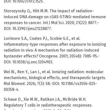
DOI: 10.1002/cnr2.1525.
Storozynsky Q., Hitt M.M. The impact of radiation-
induced DNA damage on cGAS-STING-mediated immune
responses to cancer. Int J Mol Sci. 2020; 21(22): 8877.-
DOI: 10.3390/ijms21228877.
Lorimore S.A., Coates P.J., Scobie G.E., et al.
Inflammatory-type responses after exposure to ionizing
radiation in vivo: A mechanism for radiation-induced
bystander effects? Oncogene. 2001; 20(48): 7085-95.-
DOI: 10.1038/sj.onc.1204903.
Wei W., Ren Y., Lan J., et al. Ionizing radiation: molecular
mechanisms, biological effects, and therapeutic targets.
Mol Biomed. 2026; 7(3): 58.-DOI: 10.1186/s43556-025-
00358-4.
Schaue D., Xie M.W., Ratikan J.A., McBride W.H.
Regulatory T cells in radiotherapeutic responses.