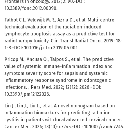
Frontiers in oncology. 2012; 2: 90.-DOI:
10.3389/fonc.2012.00090.
Talbot C.J., Veldwijk M.R., Azria D., et al. Multi-centre
technical evaluation of the radiation-induced
lymphocyte apoptosis assay as a predictive test for
radiotherapy toxicity. Clin Transl Radiat Oncol. 2019; 18:
1-8.-DOI: 10.1016/j.ctro.2019.06.001.
Pricop M., Ancusa O., Talpos S., et al. The predictive
value of systemic immune-inflammation index and
symptom severity score for sepsis and systemic
inflammatory response syndrome in odontogenic
infections. J Pers Med. 2022; 12(12): 2026.-DOI:
10.3390/jpm12122026.
Lin J., Lin J., Liu L., et al. A novel nomogram based on
inflammation biomarkers for predicting radiation
cystitis in patients with local advanced cervical cancer.
Cancer Med. 2024; 13(10): e7245.-DOI: 10.1002/cam4.7245.