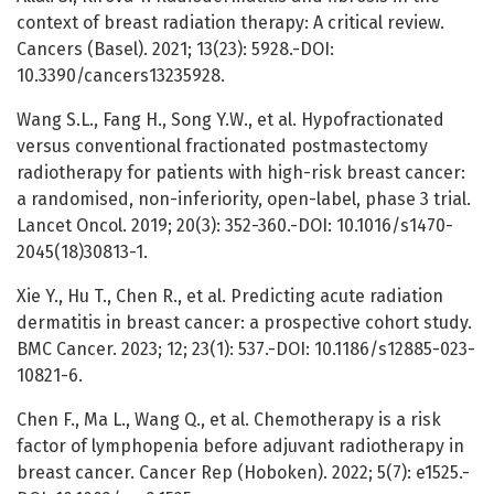
context of breast radiation therapy: A critical review.
Cancers (Basel). 2021; 13(23): 5928.-DOI:
10.3390/cancers13235928.
Wang S.L., Fang H., Song Y.W., et al. Hypofractionated
versus conventional fractionated postmastectomy
radiotherapy for patients with high-risk breast cancer:
a randomised, non-inferiority, open-label, phase 3 trial.
Lancet Oncol. 2019; 20(3): 352-360.-DOI: 10.1016/s1470-
2045(18)30813-1.
Xie Y., Hu T., Chen R., et al. Predicting acute radiation
dermatitis in breast cancer: a prospective cohort study.
BMC Cancer. 2023; 12; 23(1): 537.-DOI: 10.1186/s12885-023-
10821-6.
Chen F., Ma L., Wang Q., et al. Chemotherapy is a risk
factor of lymphopenia before adjuvant radiotherapy in
breast cancer. Cancer Rep (Hoboken). 2022; 5(7): e1525.-