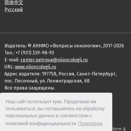
简体中文
Русский
Издатель: © АННМО «Вопросы онкологии», 2017-2026
Тел.: +7 (931) 339-98-93
E-mail:
center.petrova@niioncologii.ru
URL:
www.niioncologii.ru
Адрес издателя: 197758, Россия, Санкт-Петербург,
пос. Песочный, ул. Ленинградская, 68
Все права защищены.
ISSN 0507-3758 (Print)
Наш сайт использует куки. Продолжая им
ISSN 2949-4915 (Online)
пользоваться, вы соглашаетесь на обработку
персональных данных в соответствии с
политикой конфиденциальности
Подробнее