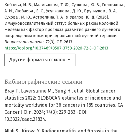
Кобзева, И. В., Маливанова, Т. Ф., Сучкова , Ю. Б., Головкова ,
А. И., Любаева , Е. С., Усупжанова , Д. Ю., Брунчуков , В. А.,
Сухова , М. Ю., Астрелина, Т. А., & Удалов, Ю. Д. (2026).
Иммуновоспалительный статус больных раком молочной
железы как фактор прогноза развития раннего лучевого
повреждения кожи при адъювантной лучевой терапии.
Вопросы онкологии
,
72
(3), OF–2613.
https://doi.org/10.37469/0507-3758-2026-72-3-OF-2613
Другие форматы ссылок
Библиографические ссылки
Bray F., Laversanne M., Sung H., et al. Global cancer
statistics 2022: GLOBOCAN estimates of incidence and
mortality worldwide for 36 cancers in 185 countries. CA
Cancer J Clin. 2024; 74(3): 229-263.-DOI:
10.3322/caac.21834.
Allali S., Kirova Y. Radiodermatitis and fibrosis in the