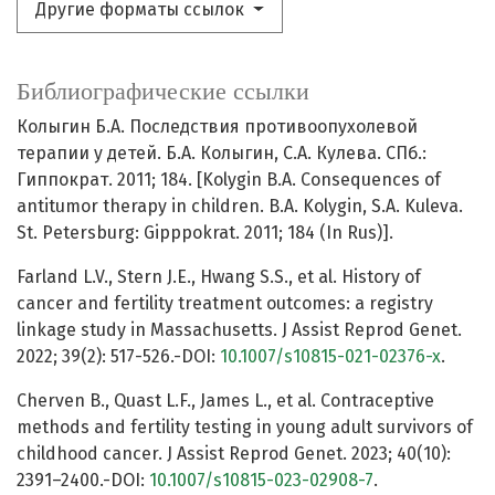
Другие форматы ссылок
Библиографические ссылки
Колыгин Б.А. Последствия противоопухолевой
терапии у детей. Б.А. Колыгин, С.А. Кулева. СПб.:
Гиппократ. 2011; 184. [Kolygin B.A. Consequences of
antitumor therapy in children. B.A. Kolygin, S.A. Kuleva.
St. Petersburg: Gipppokrat. 2011; 184 (In Rus)].
Farland L.V., Stern J.E., Hwang S.S., et al. History of
cancer and fertility treatment outcomes: a registry
linkage study in Massachusetts. J Assist Reprod Genet.
2022; 39(2): 517-526.-DOI:
10.1007/s10815-021-02376-x
.
Cherven B., Quast L.F., James L., et al. Contraceptive
methods and fertility testing in young adult survivors of
childhood cancer. J Assist Reprod Genet. 2023; 40(10):
2391–2400.-DOI:
10.1007/s10815-023-02908-7
.