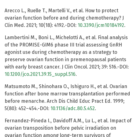
Arecco L., Ruelle T., Martelli V., et al. How to protect
ovarian function before and during chemotherapy? J
Clin Med. 2021; 10(18): 4192.-DOI:
10.3390/jcm10184192
.
Lambertini M., Boni L., Michelotti A., et al. Final analysis
of the PROMISE-GIM6 phase III trial assessing GnRH
agonist use during chemotherapy as a strategy to
preserve ovarian function in premenopausal patients
with early breast cancer. J Clin Oncol. 2021; 39: 516.-DOI:
10.1200/jco.2021.39.15_suppl.516
.
Matsumoto M., Shinohara O., Ishiguro H., et al. Ovarian
function after bone marrow transplantation performed
before menarche. Arch Dis Child Educ Pract Ed. 1999;
5(80): 452–454.-DOI:
10.1136/adc.80.5.452
.
Fernandez-Pineda I., Davidoff A.M., Lu L., et al. Impact of
ovarian transposition before pelvic irradiation on
ovarian function among long-term survivors of