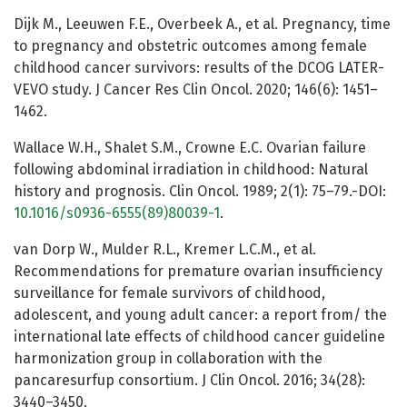
Dijk M., Leeuwen F.E., Overbeek A., et al. Pregnancy, time
to pregnancy and obstetric outcomes among female
childhood cancer survivors: results of the DCOG LATER-
VEVO study. J Cancer Res Clin Oncol. 2020; 146(6): 1451–
1462.
Wallace W.H., Shalet S.M., Crowne E.C. Ovarian failure
following abdominal irradiation in childhood: Natural
history and prognosis. Clin Oncol. 1989; 2(1): 75–79.-DOI:
10.1016/s0936-6555(89)80039-1
.
van Dorp W., Mulder R.L., Kremer L.C.M., et al.
Recommendations for premature ovarian insufficiency
surveillance for female survivors of childhood,
adolescent, and young adult cancer: a report from/ the
international late effects of childhood cancer guideline
harmonization group in collaboration with the
pancaresurfup consortium. J Clin Oncol. 2016; 34(28):
3440–3450.