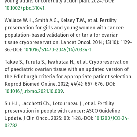
young adults oncofertility action plan. 2024.-DOI:
10.1002/pbc.31041
.
Wallace W.H., Smith A.G., Kelsey T.W., et al. Fertility
preservation for girls and young women with cancer:
population-based validation of criteria for ovarian
tissue cryopreservation. Lancet Oncol. 2014; 15(10): 1129-
36.-DOI:
10.1016/S1470-2045(14)70334-1
.
Takae S., Furuta S., Iwahataa H., et al. Cryopreservation
of paediatric ovarian tissue with an updated version of
the Edinburgh criteria for appropriate patient selection.
Reprod Biomed Online. 2022; 44(4): 667-676.-DOI:
10.1016/j.rbmo.2021.10.009
.
Su H.I., Lacchetti Ch., Letourneau J., et al. Fertility
preservation in people with cancer: ASCO Guideline
Update. J Clin Oncol. 2025: 00: 1-28.-DOI:
10.1200/JCO-24-
02782
.