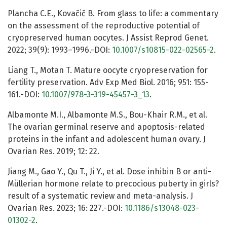
Plancha C.E., Kovačič B. From glass to life: a commentary
on the assessment of the reproductive potential of
cryopreserved human oocytes. J Assist Reprod Genet.
2022; 39(9): 1993–1996.-DOI:
10.1007/s10815-022-02565-2
.
Liang T., Motan T. Mature oocyte cryopreservation for
fertility preservation. Adv Exp Med Biol. 2016; 951: 155-
161.-DOI:
10.1007/978-3-319-45457-3_13
.
Albamonte M.I., Albamonte M.S., Bou-Khair R.M., et al.
The ovarian germinal reserve and apoptosis-related
proteins in the infant and adolescent human ovary. J
Ovarian Res. 2019; 12: 22.
Jiang M., Gao Y., Qu T., Ji Y., et al. Dose inhibin B or anti-
Müllerian hormone relate to precocious puberty in girls?
result of a systematic review and meta-analysis. J
Ovarian Res. 2023; 16: 227.-DOI:
10.1186/s13048-023-
01302-2
.