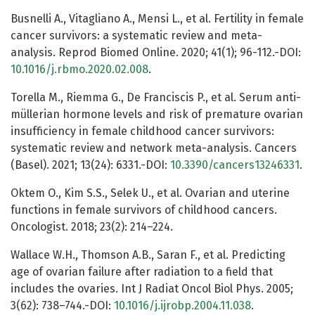
Busnelli A., Vitagliano A., Mensi L., et al. Fertility in female
cancer survivors: a systematic review and meta-
analysis. Reprod Biomed Online. 2020; 41(1); 96-112.-DOI:
10.1016/j.rbmo.2020.02.008
.
Torella M., Riemma G., De Franciscis P., et al. Serum anti-
müllerian hormone levels and risk of premature ovarian
insufficiency in female childhood cancer survivors:
systematic review and network meta-analysis. Cancers
(Basel). 2021; 13(24): 6331.-DOI:
10.3390/cancers13246331
.
Oktem O., Kim S.S., Selek U., et al. Ovarian and uterine
functions in female survivors of childhood cancers.
Oncologist. 2018; 23(2): 214–224.
Wallace W.H., Thomson A.B., Saran F., et al. Predicting
age of ovarian failure after radiation to a field that
includes the ovaries. Int J Radiat Oncol Biol Phys. 2005;
3(62): 738–744.-DOI:
10.1016/j.ijrobp.2004.11.038
.