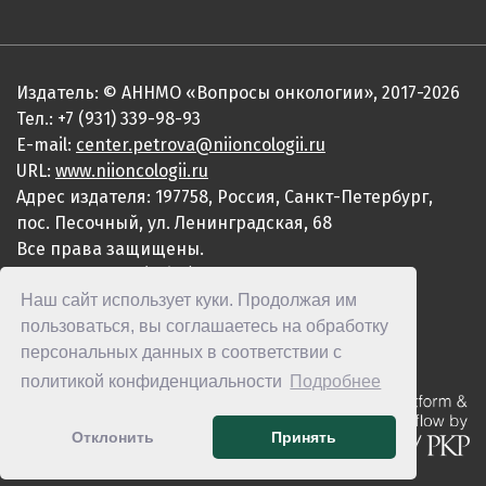
Издатель: © АННМО «Вопросы онкологии», 2017-2026
Тел.: +7 (931) 339-98-93
E-mail:
center.petrova@niioncologii.ru
URL:
www.niioncologii.ru
Адрес издателя: 197758, Россия, Санкт-Петербург,
пос. Песочный, ул. Ленинградская, 68
Все права защищены.
ISSN 0507-3758 (Print)
Наш сайт использует куки. Продолжая им
ISSN 2949-4915 (Online)
пользоваться, вы соглашаетесь на обработку
персональных данных в соответствии с
политикой конфиденциальности
Подробнее
Отклонить
Принять