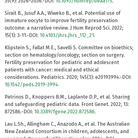
35(9): 2026–2036.-DOI:
10.1093/humrep/deaa175
.
Sirait B., Jusuf A.A., Wiweko B., et al. Potential use of
immature oocyte to improve fertility preservation
outcome: a narrative review. J Hum Reprod Sci. 2022;
15(1): 3-11.-DOI:
10.4103/jhrs.jhrs_112_21
.
Klipstein S., Fallat M.E., Savelli S. Committee on bioethics;
section on hematology/oncology; section on surgery.
Fertility preservation for pediatric and adolescent
patients with cancer: medical and ethical
considerations. Pediatrics. 2020; 145(3): e20193994.-DOI:
10.1542/peds.2019-3994
.
Patrinos D., Knoppers B.M., Laplante D.P., et al. Sharing
and safeguarding pediatric data. Front Genet. 2022; 13:
872586.-DOI:
10.3389/fgene.2022.872586
.
Lau L.Sh., Allingham C., Anazodo A., et al. The Australian
New Zealand Consortium in children, adolescents, and