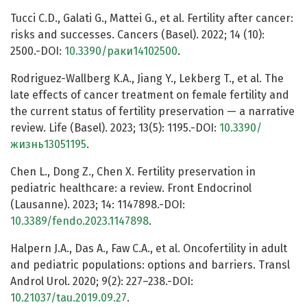
Tucci C.D., Galati G., Mattei G., et al. Fertility after cancer:
risks and successes. Cancers (Basel). 2022; 14 (10):
2500.-DOI:
10.3390/раки14102500
.
Rodriguez-Wallberg K.A., Jiang Y., Lekberg T., et al. The
late effects of cancer treatment on female fertility and
the current status of fertility preservation — a narrative
review. Life (Basel). 2023; 13(5): 1195.-DOI:
10.3390/
жизнь13051195
.
Chen L., Dong Z., Chen X. Fertility preservation in
pediatric healthcare: a review. Front Endocrinol
(Lausanne). 2023; 14: 1147898.-DOI:
10.3389/fendo.2023.1147898
.
Halpern J.A., Das A., Faw C.A., et al. Oncofertility in adult
and pediatric populations: options and barriers. Transl
Androl Urol. 2020; 9(2): 227–238.-DOI:
10.21037/tau.2019.09.27
.