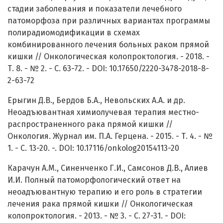
стадии заболевания и показатели лечебного
патоморфоза при различных вариантах программы
полирадиомодификации в схемах
комбинированного лечения больных раком прямой
кишки // Онкологическая колопроктология. - 2018. -
Т. 8. - № 2. - C. 63-72. - DOI: 10.17650/2220-3478-2018-8-
2-63-72
Ерыгин Д.В., Бердов Б.А., Невольских A.A. и др.
Неоадъювантная химиолучевая терапия местно-
распространенного рака прямой кишки //
Онкология. Журнал им. П.А. Герцена. - 2015. - Т. 4. - №
1. - С. 13-20. -. DOI: 10.17116/onkolog20154113-20
Карачун А.М., Синенченко Г.И., Самсонов Д.В., Алиев
И.И. Полный патоморфологический ответ на
неоадъювантную терапию и его роль в стратегии
лечения рака прямой кишки // Онкологическая
колопроктология. - 2013. - № 3. - С. 27-31. - DOI: