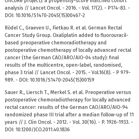
OnCoRe project): a propensity-score matched cohort
analysis // Lancet Oncol. - 2016. - Vol. 17(2). - P174-83. -
DOI: 10.1016/S1470-2045(15)00467-2
Rödel C., Graeven U., Fietkau R. et al. German Rectal
Cancer Study Group. Oxaliplatin added to fluorouracil-
based preoperative chemoradiotherapy and
postoperative chemotherapy of locally advanced rectal
cancer (the German CAO/ARO/AIO-04 study): final
results of the multicentre, open-label, randomised,
phase 3 trial // Lancet Oncol. - 2015. - Vol.16(8). - P 979-
989. - DOI: 10.1016/S1470-2045(15)00159
Sauer R., Liersch T., Merkel S. et al. Preoperative versus
postoperative chemoradiotherapy for locally advanced
rectal cancer: results of the German CAO/ARO/AIO-94
randomized phase III trial after a median follow-up of 11
years // J. Clin Oncol. - 2012. - Vol. 30(16). - P. 1926-1933. -
DOI: 10.1200/JCO.2011.40.1836