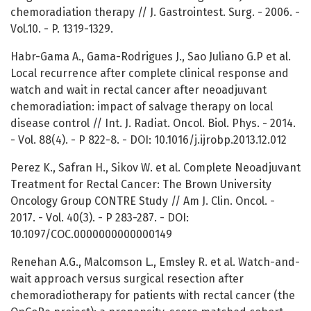
chemoradiation therapy // J. Gastrointest. Surg. - 2006. -
Vol.10. - P. 1319-1329.
Habr-Gama A., Gama-Rodrigues J., Sao Juliano G.P et al.
Local recurrence after complete clinical response and
watch and wait in rectal cancer after neoadjuvant
chemoradiation: impact of salvage therapy on local
disease control // Int. J. Radiat. Oncol. Biol. Phys. - 2014.
- Vol. 88(4). - P 822-8. - DOI: 10.1016/j.ijrobp.2013.12.012
Perez K., Safran H., Sikov W. et al. Complete Neoadjuvant
Treatment for Rectal Cancer: The Brown University
Oncology Group CONTRE Study // Am J. Clin. Oncol. -
2017. - Vol. 40(3). - P 283-287. - DOI:
10.1097/COC.0000000000000149
Renehan A.G., Malcomson L., Emsley R. et al. Watch-and-
wait approach versus surgical resection after
chemoradiotherapy for patients with rectal cancer (the