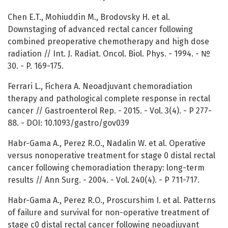
Chen E.T., Mohiuddin M., Brodovsky H. et al.
Downstaging of advanced rectal cancer following
combined preoperative chemotherapy and high dose
radiation // Int. J. Radiat. Oncol. Biol. Phys. - 1994. - №
30. - P. 169-175.
Ferrari L., Fichera A. Neoadjuvant chemoradiation
therapy and pathological complete response in rectal
cancer // Gastroenterol Rep. - 2015. - Vol. 3(4). - P 277-
88. - DOI: 10.1093/gastro/gov039
Habr-Gama A., Perez R.O., Nadalin W. et al. Operative
versus nonoperative treatment for stage 0 distal rectal
cancer following chemoradiation therapy: long-term
results // Ann Surg. - 2004. - Vol. 240(4). - P 711-717.
Habr-Gama A., Perez R.O., Proscurshim I. et al. Patterns
of failure and survival for non-operative treatment of
stage c0 distal rectal cancer following neoadjuvant