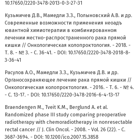
10.17650/2220-3478-2013-0-3-27-31
Кузьмичев Д.В., Мамедли З.З., Полыновский А.В. и др.
Современные возможности применения неоадъ
ювантной химиотерапии в комбинированном
лечении местно-распространенного рака прямой
кишки // Онкологическая колопроктология. - 2018. -
Т. 8. - № 3. - С. 36-41. - DOI: 10.17650/2220-3478-2018-8-
3-36-41
Расулов А.О., Мамедли З.З., Кузьмичев Д.В. и др.
Органосохраняющее лечение рака прямой кишки //
Онкологическая колопроктология. - 2016. - Т. 6. - № 4.
- С. 13-17. - DOI: 10.17650/2220-3478-2016-6-4-13-17
Braendengen M., Tveit K.M., Berglund A. et al.
Randomized phase III study comparing preoperative
radiotherapy with chemoradiotherapy in nonresectable
rectal cancer // J. Clin Oncol. - 2008. - Vol. 26 (22). - С.
3687-3694. - DOI: 10.1200/jco.2007.15.3858