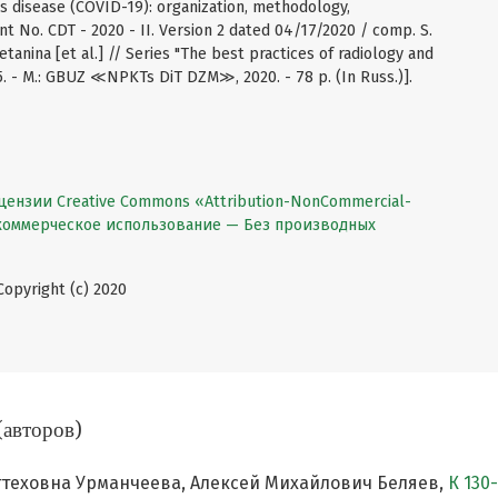
us disease (COVID-19): organization, methodology,
int No. CDT - 2020 - II. Version 2 dated 04/17/2020 / comp. S.
etanina [et al.] // Series "The best practices of radiology and
65. - M.: GBUZ ≪NPKTs DiT DZM≫, 2020. - 78 p. (In Russ.)].
цензии Creative Commons «Attribution-NonCommercial-
екоммерческое использование — Без производных
pyright (c) 2020
(авторов)
ттеховна Урманчеева, Алексей Михайлович Беляев,
К 130