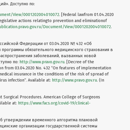
й». Доступно по:
ocument/View/0001202004010072
. [Federal lawfrom 01.04.2020
egislative actions relatingto prevention and eliminationof
ublication.pravo.gov.ru/Document/View/0001202004010072
.
ссийской Федерации от 03.04.2020 № 432 «Об
й программы обязательного медицинского страхования в
распространения заболеваний, вызванных новой
тупно по:
http://www.pravo.gov.ru
. [Decree of the
on from 03.04.2020 No. 432 “On features of implementation
dical insurance in the conditions of the risk of spread of
us infection”. Available at:
http://www.pravo.gov.ru
. (In
t Surgical Procedures. American College of Surgeons
lable at:
https://www.facs.org/covid-19/clinical-
«Об утверждении временного алгоритма плановой
ицинские организации государственной системы