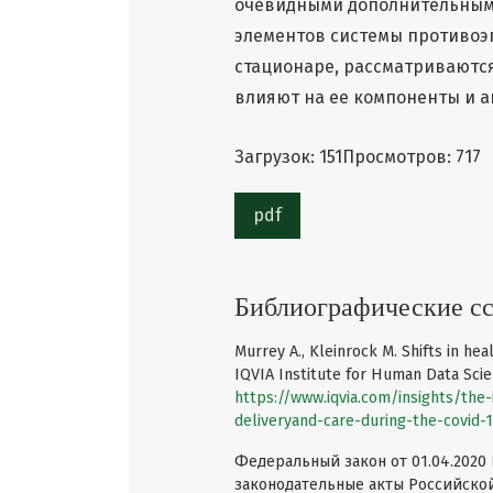
очевидными дополнительными
элементов системы противоэ
стационаре, рассматриваютс
влияют на ее компоненты и а
Загрузок: 151
Просмотров: 717
pdf
Библиографические с
Murrey A., Kleinrock M. Shifts in he
IQVIA Institute for Human Data Scien
https://www.iqvia.com/insights/the-
deliveryand-care-during-the-covid-
Федеральный закон от 01.04.202
законодательные акты Российско