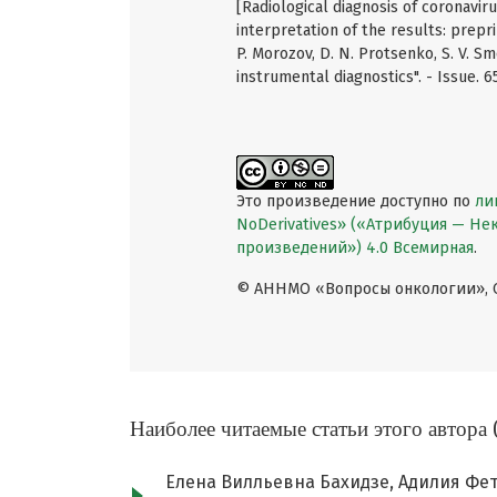
[Radiological diagnosis of coronavir
interpretation of the results: prepr
P. Morozov, D. N. Protsenko, S. V. Sm
instrumental diagnostics". - Issue. 
Это произведение доступно по
ли
NoDerivatives» («Атрибуция — Н
произведений») 4.0 Всемирная
.
© АННМО «Вопросы онкологии», Co
Наиболее читаемые статьи этого автора 
Елена Вилльевна Бахидзе, Адилия Фе