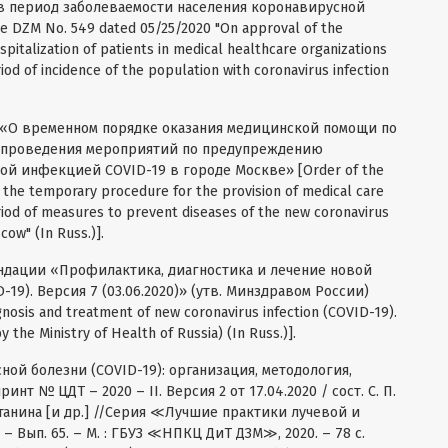
в период заболеваемости населения коронавирусной
 DZM No. 549 dated 05/25/2020 "On approval of the
pitalization of patients in medical healthcare organizations
iod of incidence of the population with coronavirus infection
0 «О временном порядке оказания медицинской помощи по
 проведения мероприятий по предупреждению
й инфекцией COVID-19 в городе Москве» [Order of the
 the temporary procedure for the provision of medical care
eriod of measures to prevent diseases of the new coronavirus
cow" (In Russ.)].
дации «Профилактика, диагностика и лечение новой
9). Версия 7 (03.06.2020)» (утв. Минздравом России)
gnosis and treatment of new coronavirus infection (COVID-19).
 the Ministry of Health of Russia) (In Russ.)].
ой болезни (COVID-19): организация, методология,
нт № ЦДТ – 2020 – II. Версия 2 от 17.04.2020 / сост. С. П.
метанина [и др.] //Серия ≪Лучшие практики лучевой и
 Вып. 65. – М. : ГБУЗ ≪НПКЦ ДиТ ДЗМ≫, 2020. – 78 с.