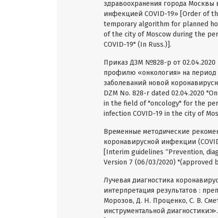
здравоохранения города Москвы 
инфекцией COVID-19» [Order of the
temporary algorithm for planned hos
of the city of Moscow during the per
COVID-19" (In Russ.)].
Приказ ДЗМ №828-р от 02.04.202
профилю «онкология» на период
заболеваний новой коронавирусно
DZM No. 828-r dated 02.04.2020 "On
in the field of "oncology" for the p
infection COVID-19 in the city of Mos
Временные методические рекомен
коронавирусной инфекции (COVID-1
[Interim guidelines “Prevention, dia
Version 7 (06/03/2020) "(approved by
Лучевая диагностика коронавирусн
интерпретация результатов : препри
Морозов, Д. Н. Проценко, С. В. С
инструментальной диагностики≫. –