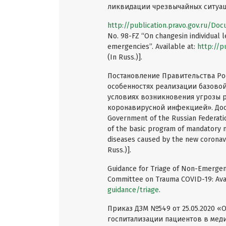
ликвидации чрезвычайных ситуаци
http://publication.pravo.gov.ru/D
No. 98-FZ “On changesin individual l
emergencies”. Available at:
http://p
(In Russ.)].
Постановление Правительства Ро
особенностях реализации базово
условиях возникновения угрозы 
коронавирусной инфекцией». Дос
Government of the Russian Federati
of the basic program of mandatory me
diseases caused by the new coronavir
Russ.)].
Guidance for Triage of Non-Emergen
Committee on Trauma COVID-19: Avai
guidance/triage
.
Приказ ДЗМ №549 от 25.05.2020 
госпитализации пациентов в мед