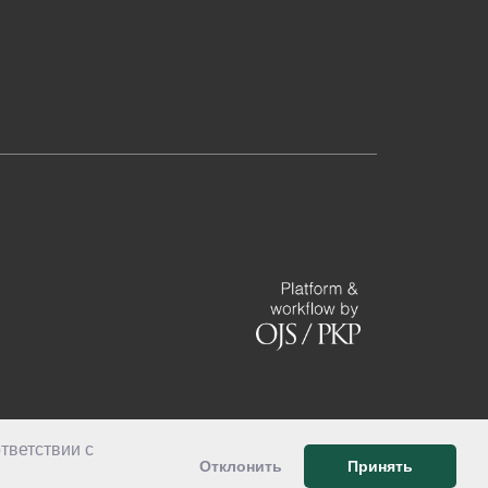
тветствии с
Отклонить
Принять