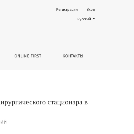
Регистрация
Вход
в условиях пандемии COVID-19
Change the language. The current 
Русский
ONLINE FIRST
КОНТАКТЫ
ирургического стационара в
НИЙ