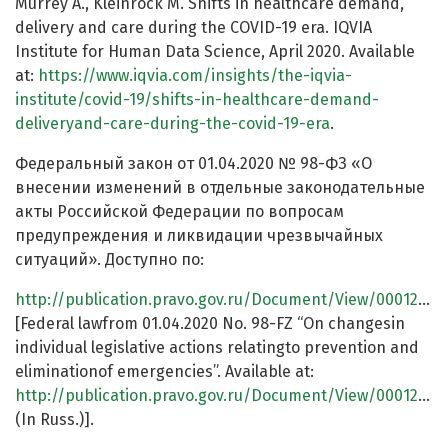
Murrey A., Kleinrock M. Shifts in healthcare demand,
delivery and care during the COVID-19 era. IQVIA
Institute for Human Data Science, April 2020. Available
at:
https://www.iqvia.com/insights/the-iqvia-
institute/covid-19/shifts-in-healthcare-demand-
deliveryand-care-during-the-covid-19-era
.
Федеральный закон от 01.04.2020 № 98-ФЗ «О
внесении изменений в отдельные законодательные
акты Российской Федерации по вопросам
предупреждения и ликвидации чрезвычайных
ситуаций». Доступно по:
http://publication.pravo.gov.ru/Document/View/0001202004010072
[Federal lawfrom 01.04.2020 No. 98-FZ “On changesin
individual legislative actions relatingto prevention and
eliminationof emergencies”. Available at:
http://publication.pravo.gov.ru/Document/View/0001202004010072
(In Russ.)].