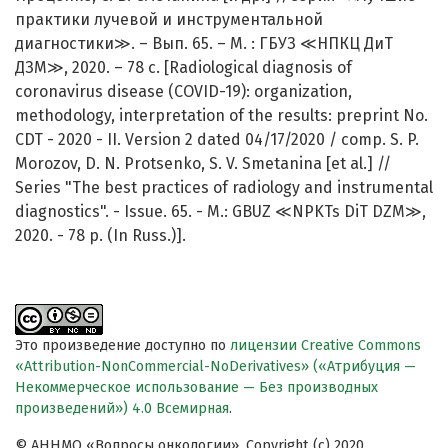
практики лучевой и инструментальной
диагностики≫. – Вып. 65. – М. : ГБУЗ ≪НПКЦ ДиТ
ДЗМ≫, 2020. – 78 с. [Radiological diagnosis of
coronavirus disease (COVID-19): organization,
methodology, interpretation of the results: preprint No.
CDT - 2020 - II. Version 2 dated 04/17/2020 / comp. S. P.
Morozov, D. N. Protsenko, S. V. Smetanina [et al.] //
Series "The best practices of radiology and instrumental
diagnostics". - Issue. 65. - M.: GBUZ ≪NPKTs DiT DZM≫,
2020. - 78 p. (In Russ.)].
Это произведение доступно по
лицензии Creative Commons
«Attribution-NonCommercial-NoDerivatives» («Атрибуция —
Некоммерческое использование — Без производных
произведений») 4.0 Всемирная
.
© АННМО «Вопросы онкологии», Copyright (c) 2020