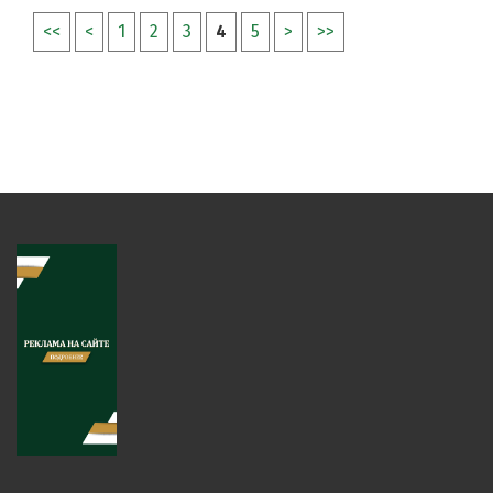
<<
<
1
2
3
4
5
>
>>