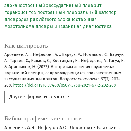
злокачественный экссудативный плеврит
торакоцентез
постоянный плевральный катетер
плевродез
рак лёгкого
злокачественная
мезотелиома плевры
инвазивная диагностика
Как цитировать
Арсеньев, А. ., Нефедов , А. ., Барчук, А., Новиков , С., Барчук,
А., Тарков, С., Канаев, С., Костицын , К., Нефедова, А., Гагуа, К.,
& Аристидов, Н. (2022). Алгоритмы лечения опухолевых
поражений плевры, сопровождающихся злокачественным
экссудативным плевритом.
Вопросы онкологии
,
67
(2), 202–
209.
https://doi.org/10.37469/0507-3758-2021-67-2-202-209
Другие форматы ссылок
Библиографические ссылки
Арсеньев А.И., Нефедов А.О., Левченко Е.В. и соавт.