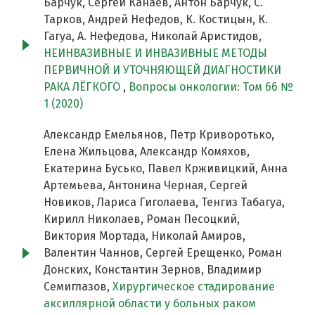
Барчук, Сергей Канаев, Антон Барчук, С.
Тарков, Андрей Нефедов, К. Костицын, К.
Гагуа, А. Нефедова, Николай Аристидов,
НЕИНВАЗИВНЫЕ И ИНВАЗИВНЫЕ МЕТОДЫ
ПЕРВИЧНОЙ И УТОЧНЯЮЩЕЙ ДИАГНОСТИКИ
РАКА ЛЁГКОГО
,
Вопросы онкологии: Том 66 №
1 (2020)
Александр Емельянов, Петр Криворотько,
Елена Жильцова, Александр Комяхов,
Екатерина Бусько, Павел Крживицкий, Анна
Артемьева, Антонина Черная, Сергей
Новиков, Лариса Гиголаева, Тенгиз Табагуа,
Кирилл Николаев, Роман Песоцкий,
Виктория Мортада, Николай Амиров,
Валентин Чаннов, Сергей Ерещенко, Роман
Донских, Константин Зернов, Владимир
Семиглазов,
Хирургическое стадирование
аксиллярной области у больных раком