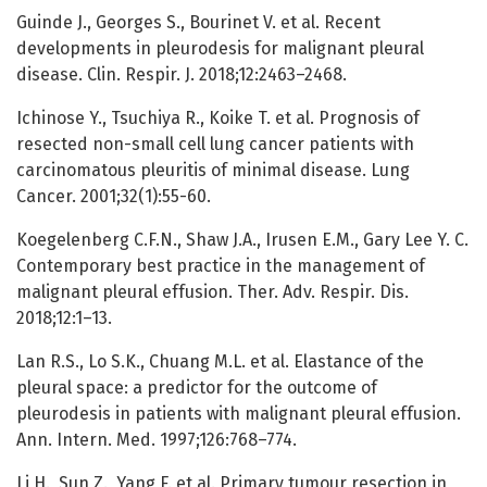
Guinde J., Georges S., Bourinet V. et al. Recent
developments in pleurodesis for malignant pleural
disease. Clin. Respir. J. 2018;12:2463–2468.
Ichinose Y., Tsuchiya R., Koike T. et al. Prognosis of
resected non-small cell lung cancer patients with
carcinomatous pleuritis of minimal disease. Lung
Cancer. 2001;32(1):55-60.
Koegelenberg C.F.N., Shaw J.A., Irusen E.M., Gary Lee Y. C.
Contemporary best practice in the management of
malignant pleural effusion. Ther. Adv. Respir. Dis.
2018;12:1–13.
Lan R.S., Lo S.K., Chuang M.L. et al. Elastance of the
pleural space: a predictor for the outcome of
pleurodesis in patients with malignant pleural effusion.
Ann. Intern. Med. 1997;126:768–774.
Li H., Sun Z., Yang F. et al. Primary tumour resection in