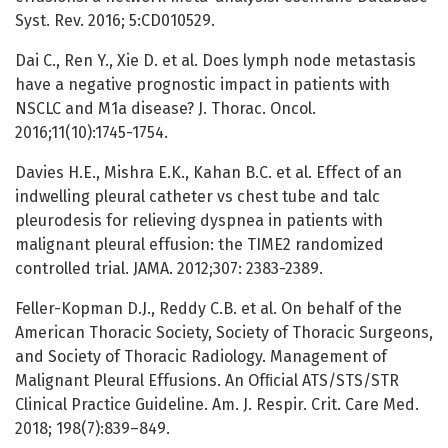
Syst. Rev. 2016; 5:CD010529.
Dai C., Ren Y., Xie D. et al. Does lymph node metastasis
have a negative prognostic impact in patients with
NSCLC and M1a disease? J. Thorac. Oncol.
2016;11(10):1745-1754.
Davies H.E., Mishra E.K., Kahan B.C. et al. Effect of an
indwelling pleural catheter vs chest tube and talc
pleurodesis for relieving dyspnea in patients with
malignant pleural effusion: the TIME2 randomized
controlled trial. JAMA. 2012;307: 2383-2389.
Feller-Kopman D.J., Reddy C.B. et al. On behalf of the
American Thoracic Society, Society of Thoracic Surgeons,
and Society of Thoracic Radiology. Management of
Malignant Pleural Effusions. An Ofﬁcial ATS/STS/STR
Clinical Practice Guideline. Am. J. Respir. Crit. Care Med.
2018; 198(7):839–849.