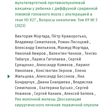
мультитаргетной противоопухолевой
вакцины у ребенка с диффузной срединной
глиомой головного мозга с альтерацией в
гене H3 K27
,
Вопросы онкологии: Том 69 № 3
(2023)
Виктория Мортада, Пётр Криворотько,
Владимир Семиглазов, Роман Песоцкий ,
Александр Емельянов, Махмуд Мортада,
Николай Амиров , Валентин Чаннов , Тенгиз
Табагуа , Лариса Гиголаева , Сергей
Ерещенко , Александр Комяхов , Кирилл
Николаев , Константин Зернов , Елена
Жильцова , Александр Бессонов , Яна
Бондарчук , Диана Еналдиева , Владислав
Семиглазов , Екатерина Бусько , Сергей
Новиков , Сергей Канаев , Алексей Беляев ,
Рак молочной железы. Деэскалация
хирургического лечения первичной опухоли