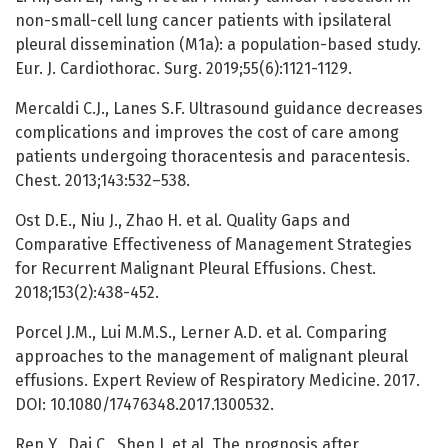
non-small-cell lung cancer patients with ipsilateral
pleural dissemination (M1a): a population-based study.
Eur. J. Cardiothorac. Surg. 2019;55(6):1121-1129.
Mercaldi C.J., Lanes S.F. Ultrasound guidance decreases
complications and improves the cost of care among
patients undergoing thoracentesis and paracentesis.
Chest. 2013;143:532–538.
Ost D.E., Niu J., Zhao H. et al. Quality Gaps and
Comparative Effectiveness of Management Strategies
for Recurrent Malignant Pleural Effusions. Chest.
2018;153(2):438-452.
Porcel J.M., Lui M.M.S., Lerner A.D. et al. Comparing
approaches to the management of malignant pleural
effusions. Expert Review of Respiratory Medicine. 2017.
DOI: 10.1080/17476348.2017.1300532.
Ren Y., Dai C., Shen J. et al. The prognosis after