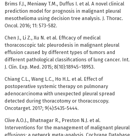
Brims F.J., Meniawy T.M., Duffus I. et al. A novel clinical
prediction model for prognosis in malignant pleural
mesothelioma using decision tree analysis. J. Thorac.
Oncol. 2016; 11: 573-582.
Chen J., Li Z., Xu N. et al. Efficacy of medical
thoracoscopic talc pleurodesis in malignant pleural
effusion caused by different types of tumors and
different pathological classifications of lung cancer. Int.
J. Clin. Exp. Med. 2015; 8(10):18945–18953.
Chiang C.L., Wang L.C., Ho H.L. et al. Effect of
postoperative systemic therapy on pulmonary
adenocarcinoma with unexpected pleural spread
detected during thoracotomy or thoracoscopy.
Oncotarget. 2017; 9(4):5435-5444.
Clive A.O.J., Bhatnagar R., Preston N.J. et al.
Interventions for the management of malignant pleural
effusions: a network meta-analysis. Cochrane Database