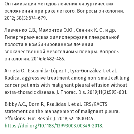
Оптимизация методов лечения хирургических
осложнений при раке лёгкого. Вопросы онкологии.
2012; 58(5):674-679.
Левченко Е.В., Мамонтов О.Ю., Сенчик К.Ю. и др.
Гипертермическая химиоперфузия плевральной
полости в комбинированном лечении
злокачественной мезотелиомы плевры. Вопросы
онкологии. 2014;4:482-485.
Arrieta O., Escamilla-López I., Lyra-González I. et al.
Radical aggressive treatment among non-small cell lung
cancer patients with malignant pleural effusion without
extra-thoracic disease. J. Thorac. Dis. 2019;11(2):595-601.
Bibby A.C., Dorn P., Psallidas I. et al. ERS/EACTS
statement on the management of malignant pleural
effusions. Eur. Respir. J. 2018;52: 1800349.
https://doi.org/10.1183/13993003.00349-2018
.