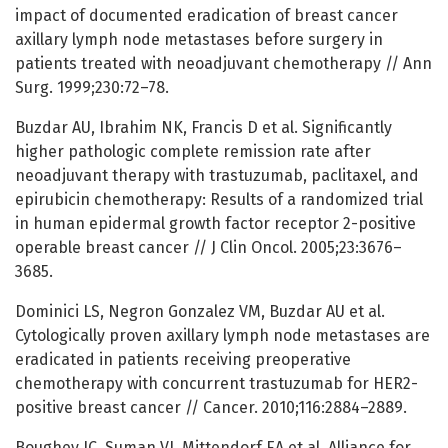
impact of documented eradication of breast cancer
axillary lymph node metastases before surgery in
patients treated with neoadjuvant chemotherapy // Ann
Surg. 1999;230:72–78.
Buzdar AU, Ibrahim NK, Francis D et al. Significantly
higher pathologic complete remission rate after
neoadjuvant therapy with trastuzumab, paclitaxel, and
epirubicin chemotherapy: Results of a randomized trial
in human epidermal growth factor receptor 2-positive
operable breast cancer // J Clin Oncol. 2005;23:3676–
3685.
Dominici LS, Negron Gonzalez VM, Buzdar AU et al.
Cytologically proven axillary lymph node metastases are
eradicated in patients receiving preoperative
chemotherapy with concurrent trastuzumab for HER2-
positive breast cancer // Cancer. 2010;116:2884–2889.
Boughey JC, Suman VJ, Mittendorf EA et al. Alliance for