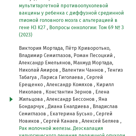
мультитаргетной противоопухолевой
вакцины у ребенка с диффузной срединной
глиомой головного мозга с альтерацией в
гене H3 K27
,
Вопросы онкологии: Том 69 № 3
(2023)
Виктория Мортада, Пётр Криворотько,
Владимир Семиглазов, Роман Песоцкий ,
Александр Емельянов, Махмуд Мортада,
Николай Амиров , Валентин Чаннов , Тенгиз
Табагуа , Лариса Гиголаева , Сергей
Ерещенко , Александр Комяхов , Кирилл
Николаев , Константин Зернов , Елена
Жильцова , Александр Бессонов , Яна
Бондарчук , Диана Еналдиева , Владислав
Семиглазов , Екатерина Бусько , Сергей
Новиков , Сергей Канаев , Алексей Беляев ,
Рак молочной железы. Деэскалация
хирургического лечения первичной опухоли