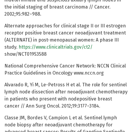
the initial staging of breast carcinoma // Cancer.
2002;95:982–988.
Alternate approaches for clinical stage II or III estrogen
receptor positive breast cancer neoadjuvant treatment
(ALTERNATE) in post-menopausal women: A phase III
study.
https://www.clinicaltrials.gov/ct2/
show/NCT01953588
National Comprehensive Cancer Network: NCCN Clinical
Practice Guidelines in Oncology www.nccn.org
Alvarado R, Yi M, Le-Petross H et al. The role for sentinel
lymph node dissection after neoadjuvant chemotherapy
in patients who present with nodepositive breast
cancer // Ann Surg Oncol. 2012;19:3177–3184.
Classe JM, Bordes V, Campion L et al. Sentinel lymph
node biopsy after neoadjuvant chemotherapy for
advanced breast cancer: Results of Ganglion Sentinelle