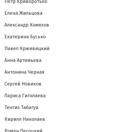
Петр Криворотько
Елена Жильцова
Александр Комяхов
Екатерина Бусько
Павел Крживицкий
Анна Артемьева
Антонина Черная
Сергей Новиков
Лариса Гиголаева
Тенгиз Табагуа
Кирилл Николаев
Роман Песоцкий