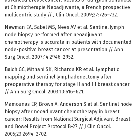
et Chimiotherapie Neoadjuvante, a French prospective
multicentric study // J Clin Oncol. 2009;27:726–732.
Newman EA, Sabel MS, Nees AV et al. Sentinel lymph
node biopsy performed after neoadjuvant
chemotherapy is accurate in patients with documented
node-positive breast cancer at presentation // Ann
Surg Oncol. 2007;14:2946–2952.
Balch GC, Mithani SK, Richards KR et al. Lymphatic
mapping and sentinel lymphadenectomy after
preoperative therapy for stage II and III breast cancer
// Ann Surg Oncol. 2003;10:616–621.
Mamounas EP, Brown A, Anderson S et al. Sentinel node
biopsy after neoadjuvant chemotherapy in breast
cancer: Results from National Surgical Adjuvant Breast
and Bowel Project Protocol B-27 // J Clin Oncol.
2005;23:2694–2702.