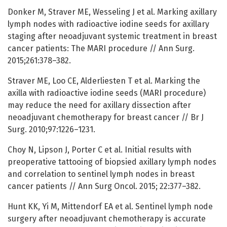
Donker M, Straver ME, Wesseling J et al. Marking axillary
lymph nodes with radioactive iodine seeds for axillary
staging after neoadjuvant systemic treatment in breast
cancer patients: The MARI procedure // Ann Surg.
2015;261:378–382.
Straver ME, Loo CE, Alderliesten T et al. Marking the
axilla with radioactive iodine seeds (MARI procedure)
may reduce the need for axillary dissection after
neoadjuvant chemotherapy for breast cancer // Br J
Surg. 2010;97:1226–1231.
Choy N, Lipson J, Porter C et al. Initial results with
preoperative tattooing of biopsied axillary lymph nodes
and correlation to sentinel lymph nodes in breast
cancer patients // Ann Surg Oncol. 2015; 22:377–382.
Hunt KK, Yi M, Mittendorf EA et al. Sentinel lymph node
surgery after neoadjuvant chemotherapy is accurate