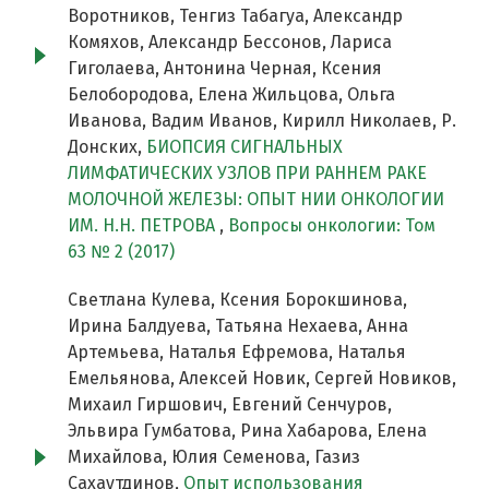
Воротников, Тенгиз Табагуа, Александр
Комяхов, Александр Бессонов, Лариса
Гиголаева, Антонина Черная, Ксения
Белобородова, Елена Жильцова, Ольга
Иванова, Вадим Иванов, Кирилл Николаев, Р.
Донских,
БИОПСИЯ СИГНАЛЬНЫХ
ЛИМФАТИЧЕСКИХ УЗЛОВ ПРИ РАННЕМ РАКЕ
МОЛОЧНОЙ ЖЕЛЕЗЫ: ОПЫТ НИИ ОНКОЛОГИИ
ИМ. Н.Н. ПЕТРОВА
,
Вопросы онкологии: Том
63 № 2 (2017)
Светлана Кулева, Ксения Борокшинова,
Ирина Балдуева, Татьяна Нехаева, Анна
Артемьева, Наталья Ефремова, Наталья
Емельянова, Алексей Новик, Сергей Новиков,
Михаил Гиршович, Евгений Сенчуров,
Эльвира Гумбатова, Рина Хабарова, Елена
Михайлова, Юлия Семенова, Газиз
Сахаутдинов,
Опыт использования