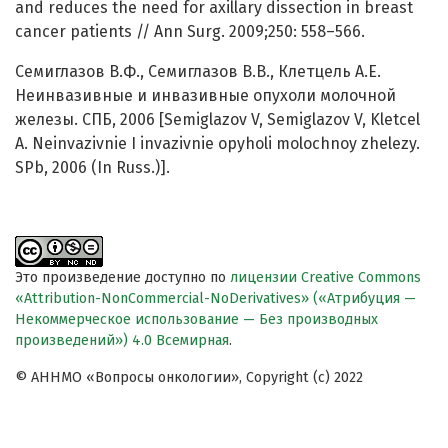
and reduces the need for axillary dissection in breast
cancer patients // Ann Surg. 2009;250: 558–566.
Семиглазов В.Ф., Семиглазов В.В., Клетцель А.Е.
Неинвазивные и инвазивные опухоли молочной
железы. СПБ, 2006 [Semiglazov V, Semiglazov V, Kletcel
A. Neinvazivnie I invazivnie opyholi molochnoy zhelezy.
SPb, 2006 (In Russ.)].
Это произведение доступно по
лицензии Creative Commons
«Attribution-NonCommercial-NoDerivatives» («Атрибуция —
Некоммерческое использование — Без производных
произведений») 4.0 Всемирная
.
© АННМО «Вопросы онкологии», Copyright (c) 2022