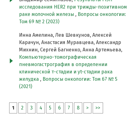
исследования HER2 при трижды-позитивном
раке молочной железы
,
Вопросы онкологии:
Том 69 № 2 (2023)
Инна Амелина, Лев Шевкунов, Алексей
Карачун, Анастасия Муравцева, Александр
Михнин, Сергей Багненко, Анна Артемьева,
Компьютерно-томографическая
пневмогастрография в определении
клинической т-стадии и yt-стадии рака
желудка
,
Вопросы онкологии: Том 67 № 5
(2021)
1
2
3
4
5
6
7
8
>
>>