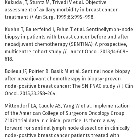
Kakuda JT, Stuntz M, Trivedi V et al. Objective
assessment of axillary morbidity in breast cancer
treatment // Am Surg. 1999;65:995–998.
Kuehn T, Bauerfeind I, Fehm T et al. Sentinellymph-node
biopsy in patients with breast cancer before and after
neoadjuvant chemotherapy (SENTINA): A prospective,
multicentre cohort study // Lancet Oncol. 2013;14:609–
618.
Boileau JF, Poirier B, Basik M et al. Sentinel node biopsy
after neoadjuvant chemotherapy in biopsy-proven
node-positive breast cancer: The SN FNAC study // J Clin
Oncol. 2015;33:258–264.
Mittendorf EA, Caudle AS, Yang W et al. Implementation
of the American College of Surgeons Oncology Group
Z1071 trial data in clinical practice: Is there a way
forward for sentinel lymph node dissection in clinically
node-positive breast cancer patients treated with