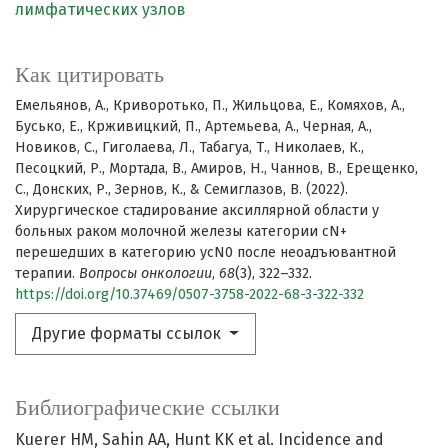
лимфатических узлов
Как цитировать
Емельянов, А., Криворотько, П., Жильцова, Е., Комяхов, А.,
Бусько, Е., Крживицкий, П., Артемьева, А., Черная, А.,
Новиков, С., Гиголаева, Л., Табагуа, Т., Николаев, К.,
Песоцкий, Р., Мортада, В., Амиров, Н., Чаннов, В., Ерещенко,
С., Донских, Р., Зернов, К., & Семиглазов, В. (2022).
Хирургическое стадирование аксиллярной области у
больных раком молочной железы категории сN+
перешедших в категорию ycN0 после неоадъювантной
терапии.
Вопросы онкологии
,
68
(3), 322–332.
https://doi.org/10.37469/0507-3758-2022-68-3-322-332
Другие форматы ссылок
Библиографические ссылки
Kuerer HM, Sahin AA, Hunt KK et al. Incidence and