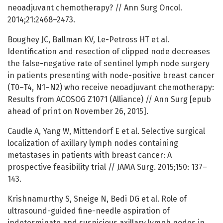
neoadjuvant chemotherapy? // Ann Surg Oncol.
2014;21:2468–2473.
Boughey JC, Ballman KV, Le-Petross HT et al.
Identification and resection of clipped node decreases
the false-negative rate of sentinel lymph node surgery
in patients presenting with node-positive breast cancer
(T0–T4, N1–N2) who receive neoadjuvant chemotherapy:
Results from ACOSOG Z1071 (Alliance) // Ann Surg [epub
ahead of print on November 26, 2015].
Caudle A, Yang W, Mittendorf E et al. Selective surgical
localization of axillary lymph nodes containing
metastases in patients with breast cancer: A
prospective feasibility trial // JAMA Surg. 2015;150: 137–
143.
Krishnamurthy S, Sneige N, Bedi DG et al. Role of
ultrasound-guided fine-needle aspiration of
indeterminate and suspicious axillary lymph nodes in